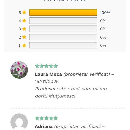
5
100%
4
0%
3
0%
2
0%
1
0%
Evaluat la
Laura Moca
(proprietar verificat)
–
5
din 5
15/01/2025
Produsul este exact cum mi am
dorit! Mulțumesc!
Evaluat la
Adriana
(proprietar verificat)
–
5
din 5