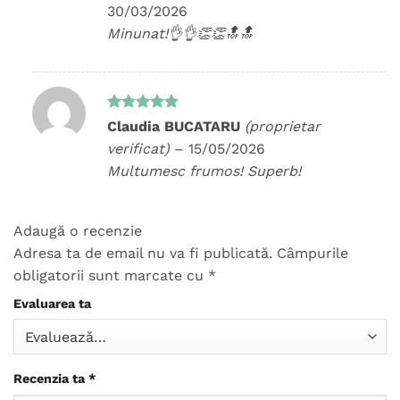
30/03/2026
Minunat!👌👌👏👏🔝🔝
Evaluat la
Claudia BUCATARU
(proprietar
5
din 5
verificat)
–
15/05/2026
Multumesc frumos! Superb!
Adaugă o recenzie
Adresa ta de email nu va fi publicată.
Câmpurile
obligatorii sunt marcate cu
*
Evaluarea ta
Recenzia ta
*