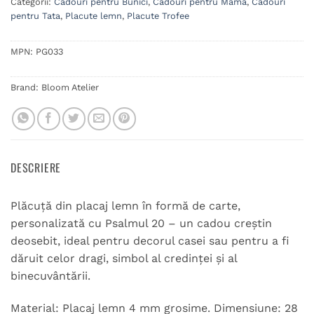
Categorii:
Cadouri pentru Bunici
,
Cadouri pentru Mama
,
Cadouri
pentru Tata
,
Placute lemn
,
Placute Trofee
MPN:
PG033
Brand:
Bloom Atelier
DESCRIERE
Plăcuță din placaj lemn în formă de carte,
personalizată cu Psalmul 20 – un cadou creștin
deosebit, ideal pentru decorul casei sau pentru a fi
dăruit celor dragi, simbol al credinței și al
binecuvântării.
Material: Placaj lemn 4 mm grosime. Dimensiune: 28