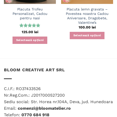
Placuta Trofeu
Placuta lemn gravata –
Personalizat, Cadou
Povestea noastra Cadou
pentru nasi
Aniversare, Dragobete,
Valentine’s
100.00
lei
Evaluat la
125.00
lei
Selectează opțiuni
5
din 5
Selectează opțiuni
Acest
produs
are
mai
multe
BLOOM CREATIVE ART SRL
variații.
Opțiunile
pot
C.I.F.: RO37433526
fi
Nr.Reg.Com.: J2017000527200
alese
în
Sediu social: Str. Horea nr.104A, Deva, jud. Hunedoara
pagina
Email:
comenzi@bloomatelier.ro
produsului.
Telefon:
0770 684 918