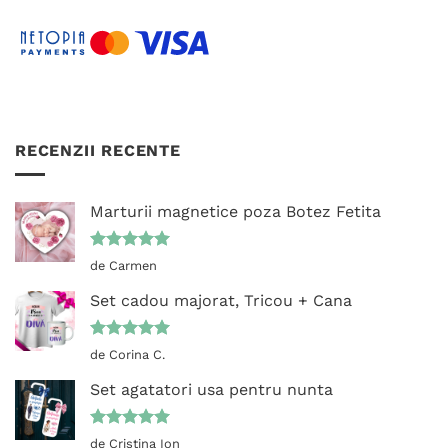
RECENZII RECENTE
Marturii magnetice poza Botez Fetita
Evaluat la
de Carmen
5
din 5
Set cadou majorat, Tricou + Cana
Evaluat la
de Corina C.
5
din 5
Set agatatori usa pentru nunta
Evaluat la
de Cristina Ion