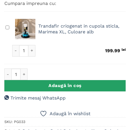
Cumpara impreuna cu:
Trandafir criogenat in cupola sticla,
Trandafir
Marimea XL, Culoare alb
criogenat
in
cupola
Cantitate Trandafir criogenat in cupola sticla, Marimea XL
lei
199.99
sticla,
Marimea
XL,
Cantitate Placuta lemn forma carte, Psalmul 20, Cadouri Cre
Culoare
alb
Adaugă în coș
Trimite mesaj WhatsApp
Adaugă în wishlist
SKU:
PG033