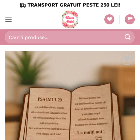
Skip
TRANSPORT GRATUIT PESTE 250 LEI!
to
content
Caută
după:
Adaugă
în
wishlist