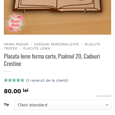
PRIMA PAGINĂ
/
CADOURI PERSONALIZATE
/
PLACUTE
TROFEE
/
PLACUTE LEMN
Placuta lemn forma carte, Psalmul 20, Cadouri
Crestine
(
3
recenzii de la clienți)
Evaluat la
3
80.00
lei
5
din 5 pe
baza a
ANULEAZĂ
evaluări de
la clienți
Tip