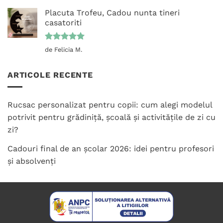
5
din 5
Placuta Trofeu, Cadou nunta tineri
casatoriti
Evaluat la
de Felicia M.
5
din 5
ARTICOLE RECENTE
Rucsac personalizat pentru copii: cum alegi modelul
potrivit pentru grădiniță, școală și activitățile de zi cu
zi?
Cadouri final de an școlar 2026: idei pentru profesori
și absolvenți