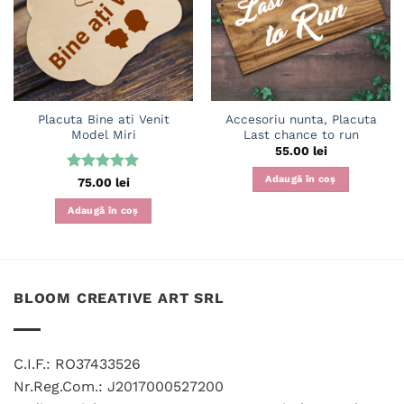
în
în
wishlist
wishlist
Placuta Bine ati Venit
Accesoriu nunta, Placuta
Model Miri
Last chance to run
55.00
lei
Adaugă în coș
Evaluat la
75.00
lei
5
din 5
Adaugă în coș
BLOOM CREATIVE ART SRL
C.I.F.: RO37433526
Nr.Reg.Com.: J2017000527200