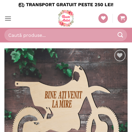
Skip
TRANSPORT GRATUIT PESTE 250 LEI!
to
content
Caută
după:
Adaugă
în
wishlist