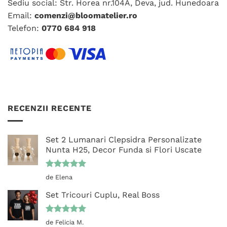
Sediu social: Str. Horea nr.104A, Deva, jud. Hunedoara
Email:
comenzi@bloomatelier.ro
Telefon:
0770 684 918
RECENZII RECENTE
Set 2 Lumanari Clepsidra Personalizate
Nunta H25, Decor Funda si Flori Uscate
Evaluat la
de Elena
5
din 5
Set Tricouri Cuplu, Real Boss
Evaluat la
de Felicia M.