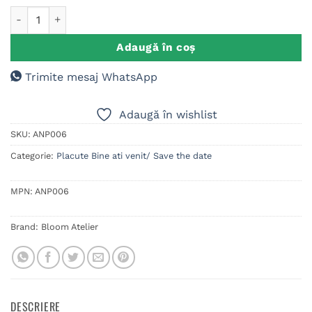
Cantitate Placuta Bine ati Venit, Model Motocicleta
Adaugă în coș
Trimite mesaj WhatsApp
Adaugă în wishlist
SKU:
ANP006
Categorie:
Placute Bine ati venit/ Save the date
MPN:
ANP006
Brand:
Bloom Atelier
DESCRIERE