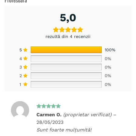
5,0
rezultă din 4 recenzii
5
100%
4
0%
3
0%
2
0%
1
0%
Evaluat la
Carmen O.
(proprietar verificat)
–
5
din 5
28/05/2023
Sunt foarte mulțumită!