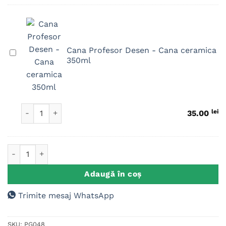
Cana Profesor Desen - Cana ceramica
Cana
350ml
Profesor
Desen
-
Cana
Cantitate Cana Profesor Desen
ceramica
lei
35.00
350ml
Cantitate Placuta Trofeu, Diploma Profesor/ Profesoara
Adaugă în coș
Trimite mesaj WhatsApp
SKU:
PG048