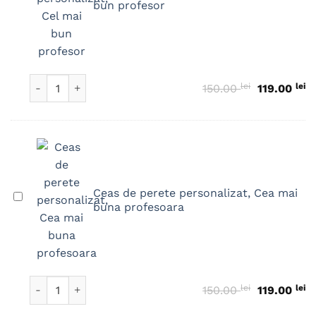
bun profesor
de
perete
personalizat,
Cel
mai
Cantitate Ceas de perete personalizat, Cel mai bun profes
lei
Prețul iniți
lei
Pr
150.00
119.00
bun
profesor
Ceas de perete personalizat, Cea mai
Ceas
buna profesoara
de
perete
personalizat,
Cea
mai
Cantitate Ceas de perete personalizat, Cea mai buna prof
lei
Prețul iniți
lei
Pr
150.00
119.00
buna
profesoara