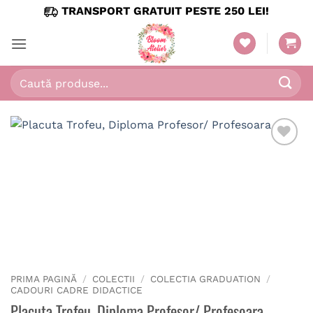
Skip
TRANSPORT GRATUIT PESTE 250 LEI!
to
content
Caută
după:
PRIMA PAGINĂ
/
COLECTII
/
COLECTIA GRADUATION
/
CADOURI CADRE DIDACTICE
Placuta Trofeu, Diploma Profesor/ Profesoara