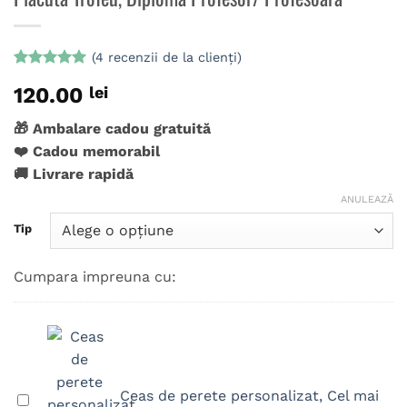
(
4
recenzii de la clienți)
Evaluat la
4
120.00
lei
5
din 5 pe
baza a
evaluări de
🎁 Ambalare cadou gratuită
la clienți
❤️ Cadou memorabil
🚚 Livrare rapidă
ANULEAZĂ
Tip
Cumpara impreuna cu:
Ceas de perete personalizat, Cel mai
Ceas