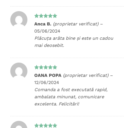
Evaluat la
Anca B.
(proprietar verificat)
–
5
din 5
05/06/2024
Plăcuța arăta bine și este un cadou
mai deosebit.
Evaluat la
OANA POPA
(proprietar verificat)
–
5
din 5
12/06/2024
Comanda a fost executată rapid,
ambalata minunat, comunicare
excelenta. Felicitări!