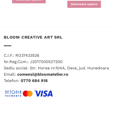
5
din 5
Selectează opțiuni
Acest
produs
are
mai
multe
variații.
BLOOM CREATIVE ART SRL
Opțiunile
pot
fi
alese
C.I.F.: RO37433526
în
Nr.Reg.Com.: J2017000527200
pagina
Sediu social: Str. Horea nr.104A, Deva, jud. Hunedoara
produsului.
Email:
comenzi@bloomatelier.ro
Telefon:
0770 684 918