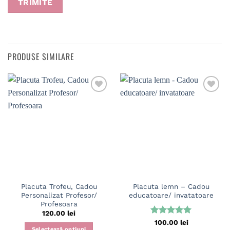
PRODUSE SIMILARE
Placuta Trofeu, Cadou
Placuta lemn – Cadou
Personalizat Profesor/
educatoare/ invatatoare
Profesoara
120.00
lei
Evaluat la
100.00
lei
Selectează opțiuni