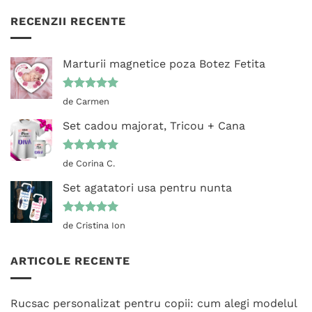
RECENZII RECENTE
Marturii magnetice poza Botez Fetita
Evaluat la
de Carmen
5
din 5
Set cadou majorat, Tricou + Cana
Evaluat la
de Corina C.
5
din 5
Set agatatori usa pentru nunta
Evaluat la
de Cristina Ion
5
din 5
ARTICOLE RECENTE
Rucsac personalizat pentru copii: cum alegi modelul