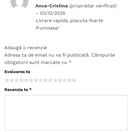
Evaluat la
Anca-Cristina
(proprietar verificat)
5
din 5
–
03/12/2025
Livrare rapida, placuta foarte
frumoasa!
Adaugă o recenzie
Adresa ta de email nu va fi publicată.
Câmpurile
obligatorii sunt marcate cu
*
Evaluarea ta
Recenzia ta
*