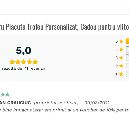
tru
Placuta Trofeu Personalizat, Cadou pentru viito
5
5,0
4
3
2
rezultă din 11 recenzii
1
t la
IAN CRAUCIUC
(proprietar verificat)
–
09/03/2021
5
e bine impachetata; am primit si un voucher de 10% pen