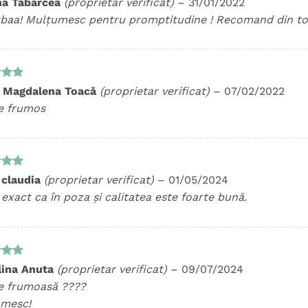
na Tabarcea
(proprietar verificat)
–
31/01/2022
5
baa! Mulțumesc pentru promptitudine ! Recomand din tot 
t la
 Magdalena Toacă
(proprietar verificat)
–
07/02/2022
5
e frumos
t la
 claudia
(proprietar verificat)
–
01/05/2024
5
exact ca în poza și calitatea este foarte bună.
t la
ina Anuta
(proprietar verificat)
–
09/07/2024
5
e frumoasă ????
mesc!