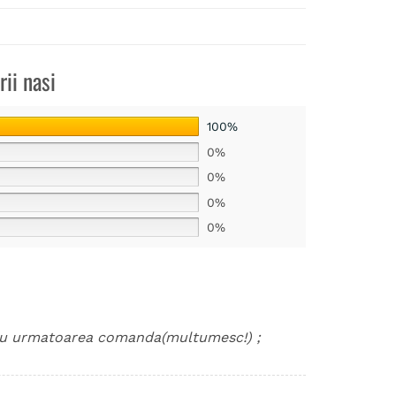
rii nasi
100%
0%
0%
0%
0%
tru urmatoarea comanda(multumesc!) ;