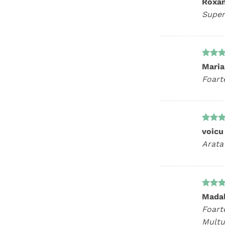
Roxa
5
din 
Super
Evalua
Maria
5
din 
Foart
Evalua
voicu
5
din 
Arata 
Evalua
Madal
5
din 
Foart
Mulțu