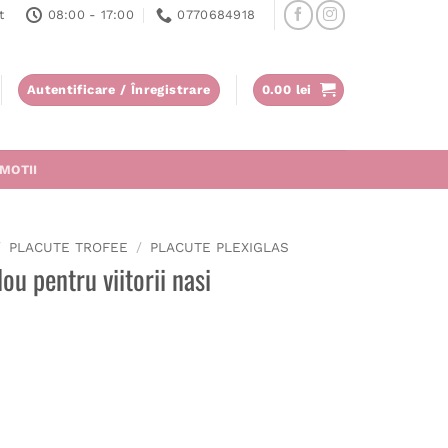
t
08:00 - 17:00
0770684918
Autentificare / Înregistrare
0.00
lei
MOTII
/
PLACUTE TROFEE
/
PLACUTE PLEXIGLAS
ou pentru viitorii nasi