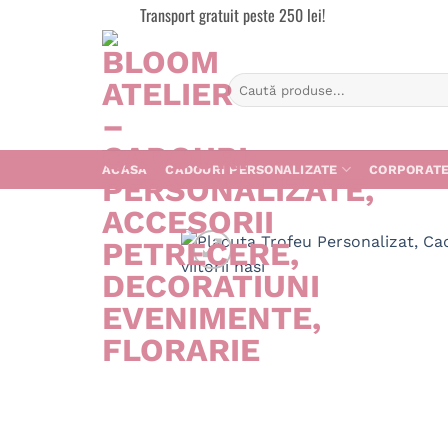
Skip
Transport gratuit peste 250 lei!
to
content
Caută
după:
ACASA
CADOURI PERSONALIZATE
CORPORAT