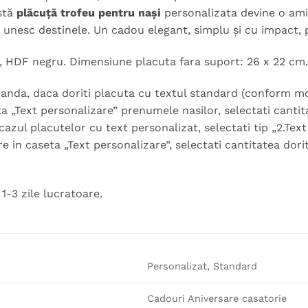
stă
plăcuță trofeu pentru nași
personalizata devine o ami
i unesc destinele. Un cadou elegant, simplu și cu impact, pe
s, HDF negru. Dimensiune placuta fara suport: 26 x 22 cm.
nda, daca doriti placuta cu textul standard (conform model
ta „Text personalizare” prenumele nasilor, selectati canti
cazul placutelor cu text personalizat, selectati tip „2.Text
e in caseta „Text personalizare”, selectati cantitatea dor
1-3 zile lucratoare.
Personalizat, Standard
Cadouri Aniversare casatorie