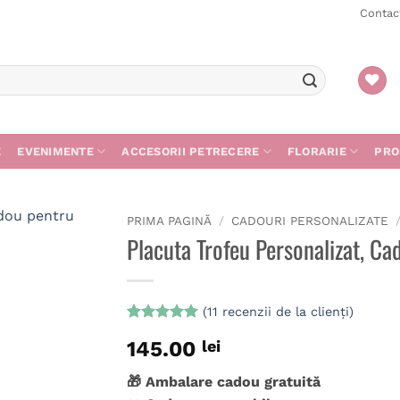
Contac
E
EVENIMENTE
ACCESORII PETRECERE
FLORARIE
PRO
PRIMA PAGINĂ
/
CADOURI PERSONALIZATE
Placuta Trofeu Personalizat, Cad
(
11
recenzii de la clienți)
Evaluat la
11
145.00
lei
5
din 5 pe
baza a
evaluări de
🎁 Ambalare cadou gratuită
la clienți