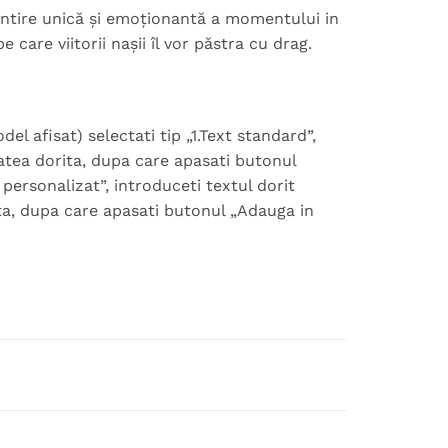
ntire unică și emoționantă a momentului in
 care viitorii nașii îl vor păstra cu drag.
 afisat) selectati tip „1.Text standard”,
tatea dorita, dupa care apasati butonul
 personalizat”, introduceti textul dorit
ita, dupa care apasati butonul „Adauga in