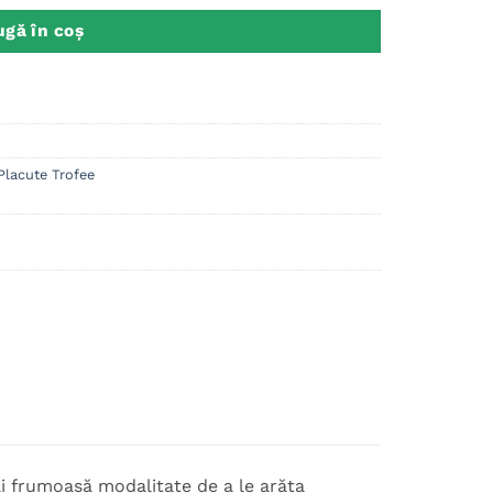
gă în coș
Placute Trofee
mai frumoasă modalitate de a le arăta