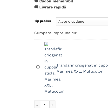
❤️ Cadou memorabil
🚚 Livrare rapidă
Tip produs
Cumpara impreuna cu:
Trandafir criogenat in cupol
Trandafir
Marimea XXL, Multicolor
criogenat
in
cupola
sticla,
Marimea
XXL,
Cantitate Placuta Trofeu Personalizat, Cadou
Multicolor