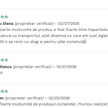
t la
u Elena
(proprietar verificat)
–
02/07/2025
5
foarte multumita de produs, a fost foarte bine impachetat
catura cu transportul, atat doamna cu care am luat legatur
10! o sa revin cu drag si pentru alte comenzi🤗
t la
Bianca
(proprietar verificat)
–
13/01/2026
5
rb
t la
im
(proprietar verificat)
–
22/02/2026
5
foarte mulțumită de produsul comandat. Frumos realizat