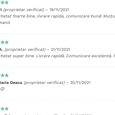
t la
ri
(proprietar verificat)
–
19/11/2021
5
hetat foarte bine, livrare rapida, comunicare bună! Mulț
mand.
t la
 A.
(proprietar verificat)
–
21/11/2021
5
hetat super bine. Livrare rapidă. Comunicare excelentă.
t la
aria Deacu
(proprietar verificat)
–
30/11/2021
5
😊
t la