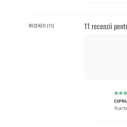
11 recenzii pen
RECENZII (11)
Evalua
CIPR
5
din 
foart