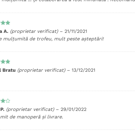
t la
na A.
(proprietar verificat)
–
21/11/2021
5
e mulțumită de trofeu, mult peste așteptări!
t la
l Bratu
(proprietar verificat)
–
13/12/2021
5
t
 P.
(proprietar verificat)
–
29/01/2022
n
mit de manoperă și livrare.