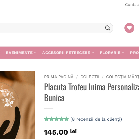
Contac
E
EVENIMENTE
ACCESORII PETRECERE
FLORARIE
PRO
PRIMA PAGINĂ
/
COLECTII
/
COLECȚIA MĂR
Placuta Trofeu Inima Personali
Bunica
Adaugă
în
wishlist
(
8
recenzii de la clienți)
Evaluat la
8
145.00
lei
4.88
din 5
pe baza a