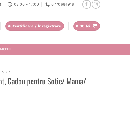
t
08:00 - 17:00
0770684918
Autentificare / Înregistrare
0.00
lei
MOTII
ȚIȘOR
zat, Cadou pentru Sotie/ Mama/