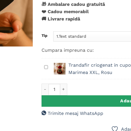
evaluări de
🎁 Ambalare cadou gratuită
la clienți
❤️ Cadou memorabil
🚚 Livrare rapidă
Tip
Cumpara impreuna cu:
Trandafir criogenat in cupol
Trandafir
Marimea XXL, Rosu
criogenat
in
Cantitate Placuta Trofeu Inima Personaliz
cupola
sticla,
Marimea
Adau
XXL,
Trimite mesaj WhatsApp
Rosu
Adau