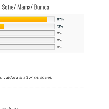
ru Sotie/ Mama/ Bunica
87%
12%
0%
0%
0%
u caldura si altor persoane.
 cu drag !