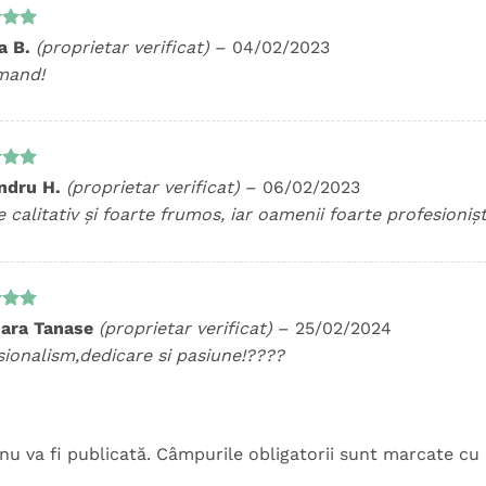
t la
na B.
(proprietar verificat)
–
04/02/2023
5
mand!
t la
ndru H.
(proprietar verificat)
–
06/02/2023
5
 calitativ și foarte frumos, iar oamenii foarte profesionișt
t la
ara Tanase
(proprietar verificat)
–
25/02/2024
5
sionalism,dedicare si pasiune!????
nu va fi publicată.
Câmpurile obligatorii sunt marcate cu