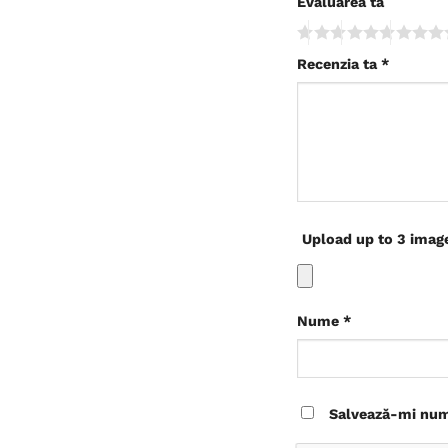
Evaluarea ta
Recenzia ta
*
Upload up to 3 imag
Nume
*
Salvează-mi nume