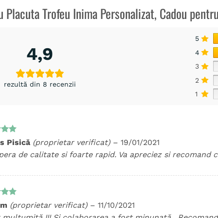
ru
Placuta Trofeu Inima Personalizat, Cadou pent
5
4,9
4
3
2
rezultă din 8 recenzii
1
t la
s Pisică
(proprietar verificat)
–
19/01/2021
5
era de calitate si foarte rapid. Va apreciez si recomand c
t la
im
(proprietar verificat)
–
11/10/2021
5
 mulțumită !!! Și colaborarea a fost minunată . Recomand