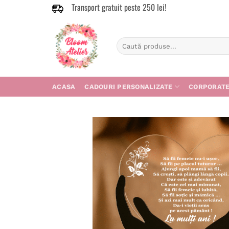
Transport gratuit peste 250 lei!
Skip
to
content
Caută
după:
ACASA
CADOURI PERSONALIZATE
CORPORAT