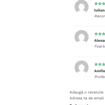
Evalua
Iulia
5
din 
Reco
Evalua
Alexa
5
din 
Foarte
Evalua
Amfio
5
din 
Profe
Adaugă o recenzie
Adresa ta de email 