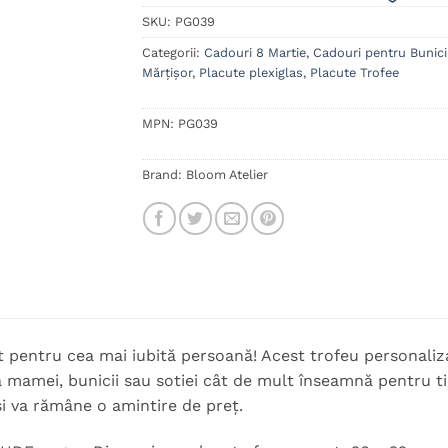
SKU:
PG039
Categorii:
Cadouri 8 Martie
,
Cadouri pentru Bunici
Mărțișor
,
Placute plexiglas
,
Placute Trofee
MPN:
PG039
Brand:
Bloom Atelier
t pentru cea mai iubită persoană! Acest trofeu personaliz
a mamei, bunicii sau sotiei cât de mult înseamnă pentru t
i va rămâne o amintire de preț.