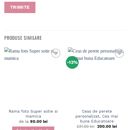
PRODUSE SIMILARE
-13%
Rama foto Super sotie si
Ceas de perete
mamica
personalizat, Cea mai
buna Educatoare
de la
80.00
lei
Prețul
Prețul
231.00
lei
200.00
lei
inițial
curent