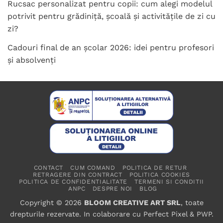
Rucsac personalizat pentru copii: cum alegi modelul
potrivit pentru grădiniță, școală și activitățile de zi cu
zi?
Cadouri final de an școlar 2026: idei pentru profesori
și absolvenți
CONTACT
CUM COMAND
POLITICA DE RETUR
RETRAGERE DIN CONTRACT
POLITICA COOKIES
POLITICA DE CONFIDENTIALITATE
TERMENI SI CONDITII
ANPC
DESPRE NOI
BLOG
Copyright © 2026
BLOOM CREATIVE ART SRL
, toate
drepturile rezervate. In colaborare cu
Perfect Pixel
&
PWP
.