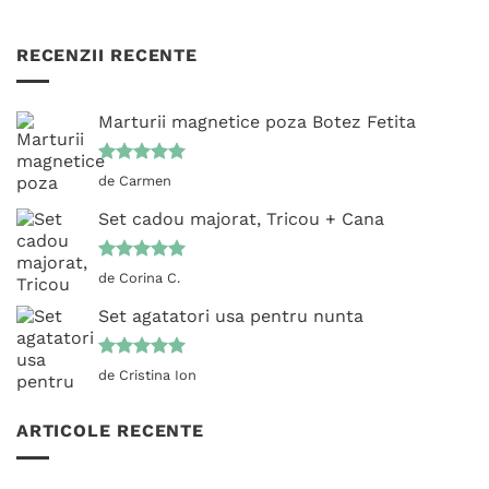
RECENZII RECENTE
Marturii magnetice poza Botez Fetita
Evaluat la
de Carmen
5
din 5
Set cadou majorat, Tricou + Cana
Evaluat la
de Corina C.
5
din 5
Set agatatori usa pentru nunta
Evaluat la
de Cristina Ion
5
din 5
ARTICOLE RECENTE