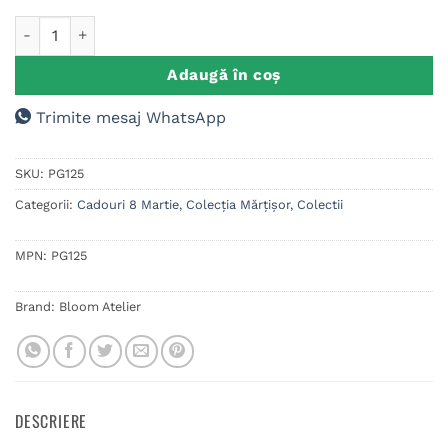
Cantitate Placuta Trofeu Lemn, Cadou 8 Martie Educatoare, G
Adaugă în coș
Trimite mesaj WhatsApp
SKU:
PG125
Categorii:
Cadouri 8 Martie
,
Colecția Mărțișor
,
Colectii
MPN:
PG125
Brand:
Bloom Atelier
DESCRIERE