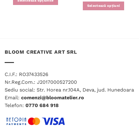
Selectează opțiunile
a
este:
Selectează opțiuni
Acest
fost:
200.00 
231.00 lei.
produs
are
mai
multe
variații.
Opțiunile
BLOOM CREATIVE ART SRL
pot
fi
alese
în
C.I.F.: RO37433526
pagina
Nr.Reg.Com.: J2017000527200
produsului.
Sediu social: Str. Horea nr.104A, Deva, jud. Hunedoara
Email:
comenzi@bloomatelier.ro
Telefon:
0770 684 918