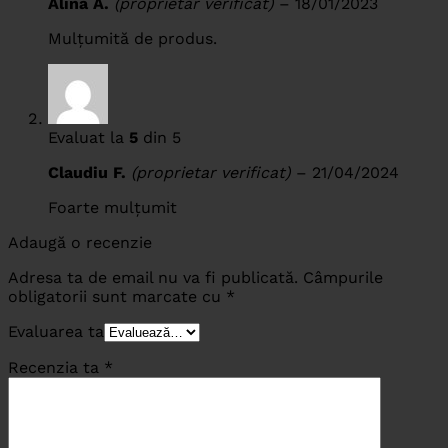
Alina A.
(proprietar verificat)
–
18/01/2023
Mulțumită de produs.
Evaluat la
5
din 5
Claudiu F.
(proprietar verificat)
–
21/04/2024
Foarte mulțumit
Adaugă o recenzie
Adresa ta de email nu va fi publicată.
Câmpurile
obligatorii sunt marcate cu
*
Evaluarea ta
Recenzia ta
*