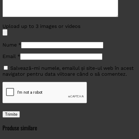
Upload up to 3 images or videos
Nume
*
Email
*
Salvează-mi numele, emailul și site-ul web în acest
navigator pentru data viitoare când o să comentez.
Produse similare