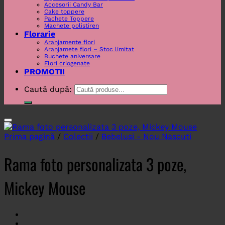
Accesorii Candy Bar
Cake toppere
Pachete Toppere
Machete polistiren
Florarie
Aranjamente flori
Aranjamete flori – Stoc limitat
Buchete aniversare
Flori criogenate
PROMOTII
Caută după:
Prima pagină
/
Colectii
/
Bebelusi - Nou Nascuti
Rama foto personalizata 3 poze,
Mickey Mouse