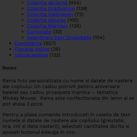
Colecția de iarnă
(454)
Colectia Graduation
(139)
Colectia Halloween
(73)
Colecția Iepuraș
(105)
Colecția Mărțișor
(128)
Corporate
(32)
Valentine's Day/ Dragobete
(104)
Evenimente
(507)
Florarie online
(35)
Imbracaminte
(132)
Descriere
Rama foto personalizata cu nume si datele de nastere
ale copilului. Un cadou potrivit pentru aniversare
baietel sau cadou proaspata mamica – tematica
Mickey Mouse. Rama este confectionata din lemn si se
pot atasa 3 poze.
Pentru a plasa comanda introduceti in caseta de text
numele si datele de nastere ale copilului (greutate,
ora, cm si data nasterii), selectati cantitatea dorita si
apasati butonul Adauga in cos.