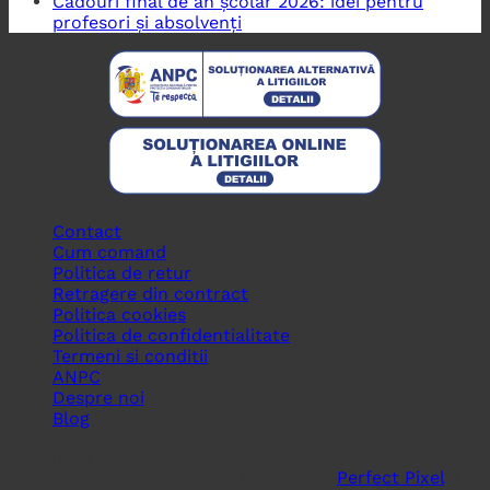
Cadouri final de an școlar 2026: idei pentru
profesori și absolvenți
Contact
Cum comand
Politica de retur
Retragere din contract
Politica cookies
Politica de confidentialitate
Termeni si conditii
ANPC
Despre noi
Blog
Copyright © 2026
BLOOM CREATIVE ART SRL
, toate
drepturile rezervate. In colaborare cu
Perfect Pixel
&