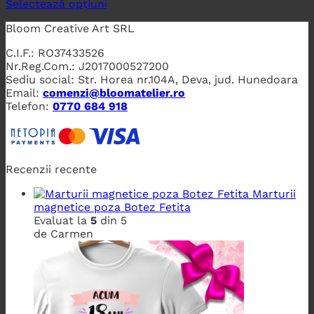
Selectează opțiuni
Bloom Creative Art SRL
C.I.F.: RO37433526
Nr.Reg.Com.: J2017000527200
Sediu social: Str. Horea nr.104A, Deva, jud. Hunedoara
Email:
comenzi@bloomatelier.ro
Telefon:
0770 684 918
Recenzii recente
Marturii
magnetice poza Botez Fetita
Evaluat la
5
din 5
de Carmen