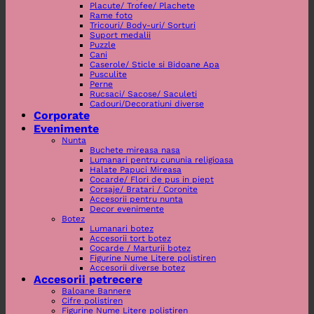
Placute/ Trofee/ Plachete
Rame foto
Tricouri/ Body-uri/ Sorturi
Suport medalii
Puzzle
Cani
Caserole/ Sticle si Bidoane Apa
Pusculite
Perne
Rucsaci/ Sacose/ Saculeti
Cadouri/Decoratiuni diverse
Corporate
Evenimente
Nunta
Buchete mireasa nasa
Lumanari pentru cununia religioasa
Halate Papuci Mireasa
Cocarde/ Flori de pus in piept
Corsaje/ Bratari / Coronite
Accesorii pentru nunta
Decor evenimente
Botez
Lumanari botez
Accesorii tort botez
Cocarde / Marturii botez
Figurine Nume Litere polistiren
Accesorii diverse botez
Accesorii petrecere
Baloane Bannere
Cifre polistiren
Figurine Nume Litere polistiren