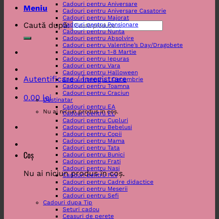
Cadouri pentru Aniversare
Meniu
Cadouri pentru Aniversare Casatorie
Cadouri pentru Majorat
Caută după:
Cadouri pentru Pensionare
Cadouri pentru Nunta
Cadouri pentru Absolvire
Cadouri pentru Valentine’s Day/Dragobete
Cadouri pentru 1-8 Martie
Cadouri pentru Iepuras
Cadouri pentru Vara
Cadouri pentru Halloween
Autentificare / Înregistrare
Cadouri pentru 1 Decembrie
Cadouri pentru Toamna
Cadouri pentru Craciun
0.00
lei
Destinatar
Cadouri pentru EA
Nu ai niciun produs în coș.
Cadouri pentru EL
Cadouri pentru Cupluri
Cadouri pentru Bebelusi
Cadouri pentru Copii
Cadouri pentru Mama
Cadouri pentru Tata
Coș
Cadouri pentru Bunici
Cadouri pentru Frati
Cadouri pentru Nasi
Nu ai niciun produs în coș.
Cadouri pentru Fini
Cadouri pentru Cadre didactice
Cadouri pentru Meserii
Cadouri pentru Sefi
Cadouri dupa Tip
Seturi cadou
Ceasuri de perete