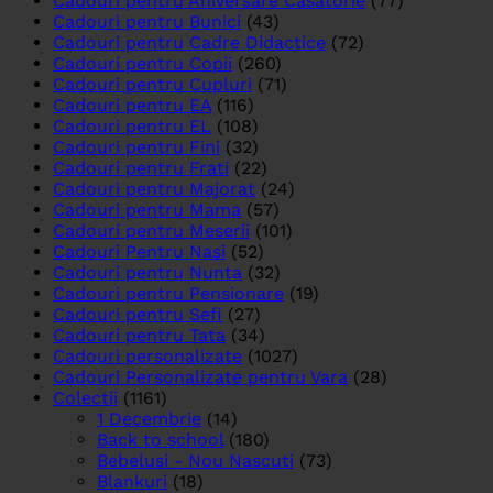
Cadouri pentru Aniversare Casatorie
(77)
Cadouri pentru Bunici
(43)
Cadouri pentru Cadre Didactice
(72)
Cadouri pentru Copii
(260)
Cadouri pentru Cupluri
(71)
Cadouri pentru EA
(116)
Cadouri pentru EL
(108)
Cadouri pentru Fini
(32)
Cadouri pentru Frati
(22)
Cadouri pentru Majorat
(24)
Cadouri pentru Mama
(57)
Cadouri pentru Meserii
(101)
Cadouri Pentru Nasi
(52)
Cadouri pentru Nunta
(32)
Cadouri pentru Pensionare
(19)
Cadouri pentru Sefi
(27)
Cadouri pentru Tata
(34)
Cadouri personalizate
(1027)
Cadouri Personalizate pentru Vara
(28)
Colectii
(1161)
1 Decembrie
(14)
Back to school
(180)
Bebelusi - Nou Nascuti
(73)
Blankuri
(18)