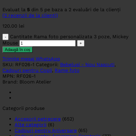
Evaluat la
5
din 5 pe baza a
2
evaluări de la clienți
(
2
recenzii de la clienți)
120.00
lei
Cantitate Rama foto personalizata 3 poze, Mickey
Mouse
Adaugă în coș
Trimite mesaj WhatsApp
SKU:
RF026-1
Categorii:
Bebelusi - Nou Nascuti
,
Cadouri pentru Copii
,
Rame foto
MPN:
RF026-1
Brand:
Bloom Atelier
Categorii produse
Accesorii petrecere
(652)
Alte categorii
(6)
Cadouri pentru Aniversare
(65)