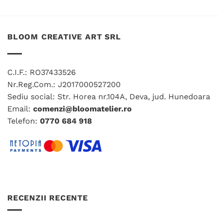
Acest
Acest
produs
produs
are
are
mai
mai
BLOOM CREATIVE ART SRL
multe
multe
variații.
variații.
Opțiunile
Opțiunile
C.I.F.: RO37433526
pot
pot
fi
fi
Nr.Reg.Com.: J2017000527200
alese
alese
Sediu social: Str. Horea nr.104A, Deva, jud. Hunedoara
în
în
Email:
comenzi@bloomatelier.ro
pagina
pagina
Telefon:
0770 684 918
produsului.
produsului.
RECENZII RECENTE