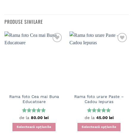
PRODUSE SIMILARE
Rama foto Cea mai Buna
Rama foto urare Paste –
Educatoare
Cadou Iepuras
Evaluat la
Evaluat la
de la
80.00
lei
de la
45.00
lei
5
din 5
5
din 5
Selectează opțiunile
Selectează opțiunile