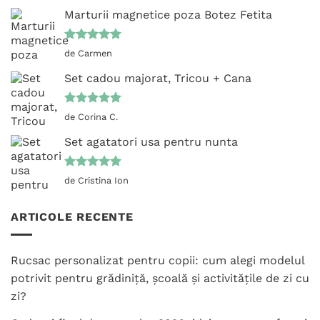
Marturii magnetice poza Botez Fetita
Evaluat la
de Carmen
5
din 5
Set cadou majorat, Tricou + Cana
Evaluat la
de Corina C.
5
din 5
Set agatatori usa pentru nunta
Evaluat la
de Cristina Ion
5
din 5
ARTICOLE RECENTE
Rucsac personalizat pentru copii: cum alegi modelul
potrivit pentru grădiniță, școală și activitățile de zi cu
zi?