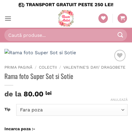
Skip
TRANSPORT GRATUIT PESTE 250 LEI!
to
content
Caută
după:
PRIMA PAGINĂ
/
COLECTII
/
VALENTINE'S DAY/ DRAGOBETE
Rama foto Super Sot si Sotie
de la
80.00
lei
ANULEAZĂ
Tip
Incarca poza :-