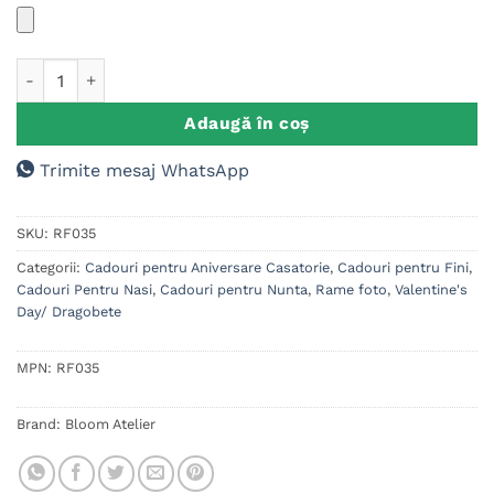
Cantitate Rama foto Super Sot si Sotie
Adaugă în coș
Trimite mesaj WhatsApp
SKU:
RF035
Categorii:
Cadouri pentru Aniversare Casatorie
,
Cadouri pentru Fini
,
Cadouri Pentru Nasi
,
Cadouri pentru Nunta
,
Rame foto
,
Valentine's
Day/ Dragobete
MPN:
RF035
Brand:
Bloom Atelier