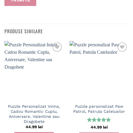
PRODUSE SIMILARE
Puzzle Personalizat Inima,
Puzzle personalizat Paw
Cadou Romantic Cuplu,
Patrol, Patrula Catelusilor
Aniversare, Valentine sau
Dragobete
44.99
lei
Evaluat la
44.99
lei
5
din 5