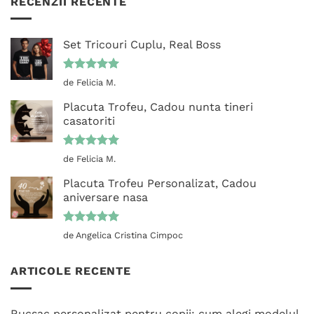
RECENZII RECENTE
Set Tricouri Cuplu, Real Boss
Evaluat la
de Felicia M.
5
din 5
Placuta Trofeu, Cadou nunta tineri
casatoriti
Evaluat la
de Felicia M.
5
din 5
Placuta Trofeu Personalizat, Cadou
aniversare nasa
Evaluat la
de Angelica Cristina Cimpoc
5
din 5
ARTICOLE RECENTE
Rucsac personalizat pentru copii: cum alegi modelul