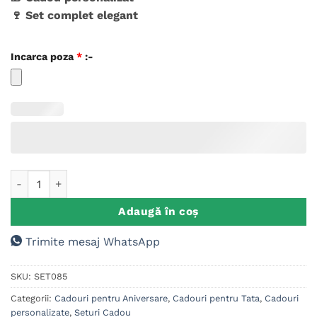
🍷 Set complet elegant
Incarca poza
*
:-
Cantitate Set Cadou Aniversare Tata – Cutie Vin Personalizat
Adaugă în coș
Trimite mesaj WhatsApp
SKU:
SET085
Categorii:
Cadouri pentru Aniversare
,
Cadouri pentru Tata
,
Cadouri
personalizate
,
Seturi Cadou