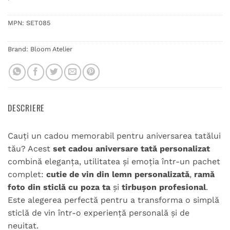
MPN:
SET085
Brand:
Bloom Atelier
DESCRIERE
Cauți un cadou memorabil pentru aniversarea tatălui
tău? Acest
set cadou aniversare tată personalizat
combină eleganța, utilitatea și emoția într-un pachet
complet:
cutie de vin din lemn personalizată
,
ramă
foto din sticlă cu poza ta
și
tirbușon profesional
.
Este alegerea perfectă pentru a transforma o simplă
sticlă de vin într-o experiență personală și de
neuitat.