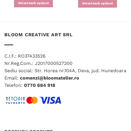
Selectează opțiuni
Selectează opțiuni
BLOOM CREATIVE ART SRL
C.I.F.: RO37433526
Nr.Reg.Com.: J2017000527200
Sediu social: Str. Horea nr.104A, Deva, jud. Hunedoara
Email:
comenzi@bloomatelier.ro
Telefon:
0770 684 918