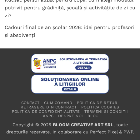
potrivit pentru grădiniță, școală și activitățile de zi cu
zi?
Cadouri final de an școlar 2026: idei pentru profesori
și absolvenți
CONTACT
CUM COMAND
POLITICA DE RETUR
RETRAGERE DIN CONTRACT
POLITICA COOKIES
POLITICA DE CONFIDENTIALITATE
TERMENI SI CONDITII
ANPC
DESPRE NOI
BLOG
Copyright © 2026
BLOOM CREATIVE ART SRL
, toate
drepturile rezervate. In colaborare cu
Perfect Pixel
&
PWP
.