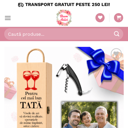
Skip
TRANSPORT GRATUIT PESTE 250 LEI!
to
content
Caută
după: