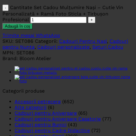
Cantitate Set Cadou Mulțumire Nași – Cutie Vin
Personalizată + Ramă Foto Sticla + Tirbușon
Profesional
Adaugă în coș
Trimite mesaj WhatsApp
SKU:
SET086
Categorii:
Cadouri Pentru Nasi
,
Cadouri
pentru Nunta
,
Cadouri personalizate
,
Seturi Cadou
MPN:
SET086
Brand:
Bloom Atelier
Categorii produse
Accesorii petrecere
(652)
Alte categorii
(6)
Cadouri pentru Aniversare
(65)
Cadouri pentru Aniversare Casatorie
(77)
Cadouri pentru Bunici
(43)
Cadouri pentru Cadre Didactice
(72)