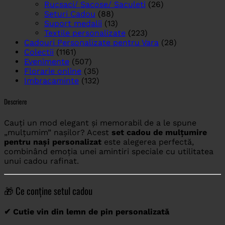
Rucsaci/ Sacose/ Saculeti
(26)
Seturi Cadou
(88)
Suport medalii
(13)
Textile personalizate
(223)
Cadouri Personalizate pentru Vara
(28)
Colectii
(1161)
Evenimente
(507)
Florarie online
(35)
Imbracaminte
(132)
Descriere
Cauți un mod elegant și memorabil de a le spune
„mulțumim” nașilor? Acest
set cadou de mulțumire
pentru nași personalizat
este alegerea perfectă,
combinând emoția unei amintiri speciale cu utilitatea
unui cadou rafinat.
🎁 Ce conține setul cadou
✔ Cutie vin din lemn de pin personalizată