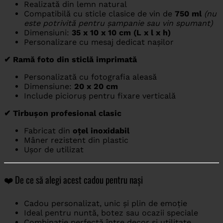
Realizată din lemn natural
Compatibilă cu sticle clasice de vin de
750 ml
(nu
este potrivită pentru șampanie sau vin spumant)
Dimensiuni:
35 x 10 x 10 cm (L x l x h)
Personalizare cu mesaj dedicat nașilor
✔ Ramă foto din sticlă imprimată
Personalizată cu fotografia aleasă
Dimensiune:
20 x 20 cm
Include picioruș pentru fixare verticală
✔ Tirbușon profesional clasic
Fabricat din
oțel inoxidabil
Mâner rezistent din plastic
Ușor de utilizat
❤️ De ce să alegi acest cadou pentru nași
Cadou personalizat, unic și plin de emoție
Ideal pentru nuntă, botez sau ocazii speciale
Combinație perfectă între decor și utilitate