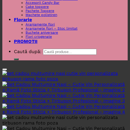
Accesorii Candy Bar
Cake toppere
Pachete Toppere
Machete polistiren
Florarie
Aranjamente flori
Aranjamete flori – Stoc limitat
Buchete aniversare
Flori criogenate
PROMOTII
Caută după: