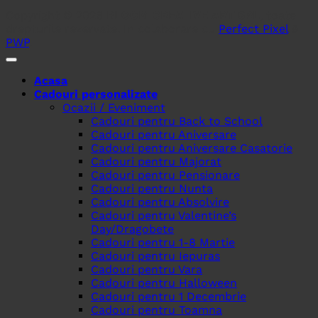
Copyright © 2026
BLOOM CREATIVE ART SRL
, toate
drepturile rezervate. In colaborare cu
Perfect Pixel
&
PWP
.
Acasa
Cadouri personalizate
Ocazii / Eveniment
Cadouri pentru Back to School
Cadouri pentru Aniversare
Cadouri pentru Aniversare Casatorie
Cadouri pentru Majorat
Cadouri pentru Pensionare
Cadouri pentru Nunta
Cadouri pentru Absolvire
Cadouri pentru Valentine’s
Day/Dragobete
Cadouri pentru 1-8 Martie
Cadouri pentru Iepuras
Cadouri pentru Vara
Cadouri pentru Halloween
Cadouri pentru 1 Decembrie
Cadouri pentru Toamna