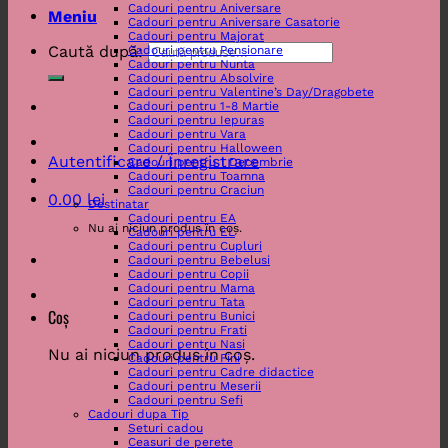
Cadouri pentru Aniversare
Meniu
Cadouri pentru Aniversare Casatorie
Cadouri pentru Majorat
Caută după:
Cadouri pentru Pensionare
Cadouri pentru Nunta
Cadouri pentru Absolvire
Cadouri pentru Valentine’s Day/Dragobete
Cadouri pentru 1-8 Martie
Cadouri pentru Iepuras
Cadouri pentru Vara
Cadouri pentru Halloween
Autentificare / Înregistrare
Cadouri pentru 1 Decembrie
Cadouri pentru Toamna
Cadouri pentru Craciun
0.00
lei
Destinatar
Cadouri pentru EA
Nu ai niciun produs în coș.
Cadouri pentru EL
Cadouri pentru Cupluri
Cadouri pentru Bebelusi
Cadouri pentru Copii
Cadouri pentru Mama
Cadouri pentru Tata
Coș
Cadouri pentru Bunici
Cadouri pentru Frati
Cadouri pentru Nasi
Nu ai niciun produs în coș.
Cadouri pentru Fini
Cadouri pentru Cadre didactice
Cadouri pentru Meserii
Cadouri pentru Sefi
Cadouri dupa Tip
Seturi cadou
Ceasuri de perete