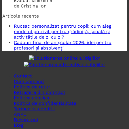
Evaluat la
5
din 5
de Cristina Ion
Articole recente
Rucsac personalizat pentru copii: cum alegi
modelul potrivit pentru grădiniță, școală și
activitățile de zi cu zi?
Cadouri final de an școlar 2026: idei pentru
profesori și absolvenți
Contact
Cum comand
Politica de retur
Retragere din contract
Politica cookies
Politica de confidentialitate
Termeni si conditii
ANPC
Despre noi
Blog