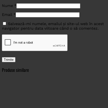
Nume
*
Email
*
Salvează-mi numele, emailul și site-ul web în acest
navigator pentru data viitoare când o să comentez.
Produse similare