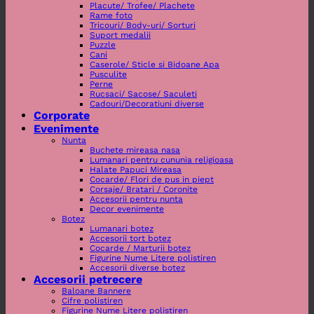
Placute/ Trofee/ Plachete
Rame foto
Tricouri/ Body-uri/ Sorturi
Suport medalii
Puzzle
Cani
Caserole/ Sticle si Bidoane Apa
Pusculite
Perne
Rucsaci/ Sacose/ Saculeti
Cadouri/Decoratiuni diverse
Corporate
Evenimente
Nunta
Buchete mireasa nasa
Lumanari pentru cununia religioasa
Halate Papuci Mireasa
Cocarde/ Flori de pus in piept
Corsaje/ Bratari / Coronite
Accesorii pentru nunta
Decor evenimente
Botez
Lumanari botez
Accesorii tort botez
Cocarde / Marturii botez
Figurine Nume Litere polistiren
Accesorii diverse botez
Accesorii petrecere
Baloane Bannere
Cifre polistiren
Figurine Nume Litere polistiren