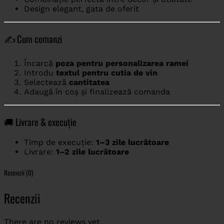
Design elegant, gata de oferit
✍️ Cum comanzi
Încarcă
poza pentru personalizarea ramei
Introdu
textul pentru cutia de vin
Selectează
cantitatea
Adaugă în coș și finalizează comanda
🚚 Livrare & execuție
Timp de execuție:
1–3 zile lucrătoare
Livrare:
1–2 zile lucrătoare
Recenzii (0)
Recenzii
There are no reviews yet