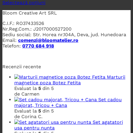
Selectează opțiuni
Bloom Creative Art SRL
C.I.F.: RO37433526
Nr.Reg.Com.: J2017000527200
Sediu social: Str. Horea nr.104A, Deva, jud. Hunedoara
Email:
comenzi@bloomatelier.ro
Telefon:
0770 684 918
Recenzii recente
Marturii
magnetice poza Botez Fetita
Evaluat la
5
din 5
de Carmen
Set cadou
majorat, Tricou + Cana
Evaluat la
5
din 5
de Corina C.
Set agatatori
usa pentru nunta