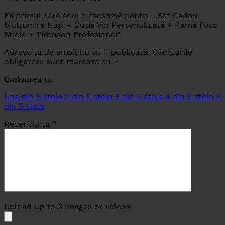
Fii primul care scrii o recenzie pentru „Set Cadou
Mulțumire Nași – Cutie Vin Personalizată + Ramă Foto
Sticla + Tirbușon Profesional”
Adresa ta de email nu va fi publicată.
Câmpurile
obligatorii sunt marcate cu
*
Evaluarea ta
Una din 5 stele
2 din 5 stele
3 din 5 stele
4 din 5 stele
5
din 5 stele
Recenzia ta
*
Upload up to 3 images or videos