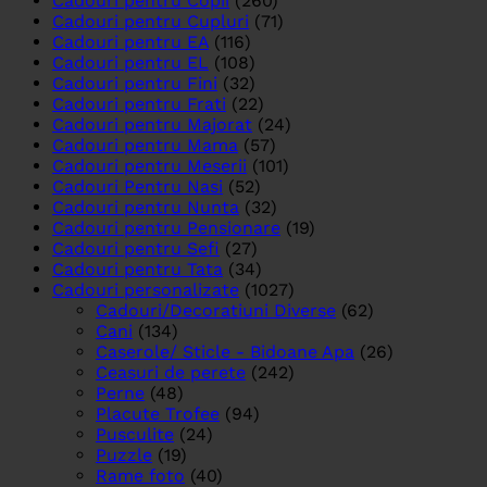
Cadouri pentru Copii
(260)
Cadouri pentru Cupluri
(71)
Cadouri pentru EA
(116)
Cadouri pentru EL
(108)
Cadouri pentru Fini
(32)
Cadouri pentru Frati
(22)
Cadouri pentru Majorat
(24)
Cadouri pentru Mama
(57)
Cadouri pentru Meserii
(101)
Cadouri Pentru Nasi
(52)
Cadouri pentru Nunta
(32)
Cadouri pentru Pensionare
(19)
Cadouri pentru Sefi
(27)
Cadouri pentru Tata
(34)
Cadouri personalizate
(1027)
Cadouri/Decoratiuni Diverse
(62)
Cani
(134)
Caserole/ Sticle - Bidoane Apa
(26)
Ceasuri de perete
(242)
Perne
(48)
Placute Trofee
(94)
Pusculite
(24)
Puzzle
(19)
Rame foto
(40)