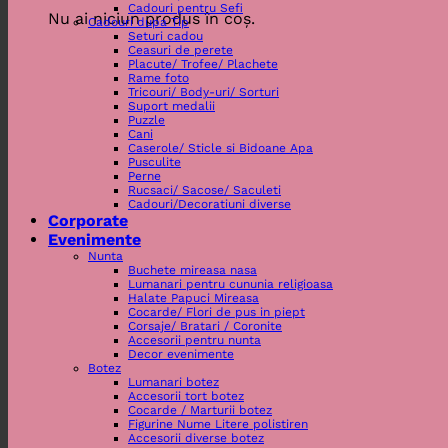
Cadouri pentru Sefi
Nu ai niciun produs în coș.
Cadouri dupa Tip
Seturi cadou
Ceasuri de perete
Placute/ Trofee/ Plachete
Rame foto
Tricouri/ Body-uri/ Sorturi
Suport medalii
Puzzle
Cani
Caserole/ Sticle si Bidoane Apa
Pusculite
Perne
Rucsaci/ Sacose/ Saculeti
Cadouri/Decoratiuni diverse
Corporate
Evenimente
Nunta
Buchete mireasa nasa
Lumanari pentru cununia religioasa
Halate Papuci Mireasa
Cocarde/ Flori de pus in piept
Corsaje/ Bratari / Coronite
Accesorii pentru nunta
Decor evenimente
Botez
Lumanari botez
Accesorii tort botez
Cocarde / Marturii botez
Figurine Nume Litere polistiren
Accesorii diverse botez