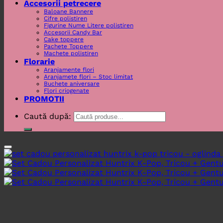
Accesorii petrecere
Baloane Bannere
Cifre polistiren
Figurine Nume Litere polistiren
Accesorii Candy Bar
Cake toppere
Pachete Toppere
Machete polistiren
Florarie
Aranjamente flori
Aranjamete flori – Stoc limitat
Buchete aniversare
Flori criogenate
PROMOTII
Caută după: