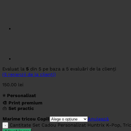
Evaluat la
5
din 5 pe baza a
5
evaluări de la clienți
(
5
recenzii de la clienți)
150.00
lei
⭐ Personalizat
🎨 Print premium
👜
Set practic
Marime tricou Copil
Anulează
Cantitate Set Cadou Personalizat Huntrix K-Pop, Tr