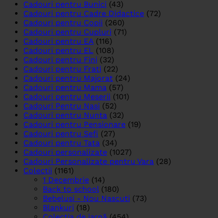
Cadouri pentru Bunici
(43)
Cadouri pentru Cadre Didactice
(72)
Cadouri pentru Copii
(260)
Cadouri pentru Cupluri
(71)
Cadouri pentru EA
(116)
Cadouri pentru EL
(108)
Cadouri pentru Fini
(32)
Cadouri pentru Frati
(22)
Cadouri pentru Majorat
(24)
Cadouri pentru Mama
(57)
Cadouri pentru Meserii
(101)
Cadouri Pentru Nasi
(52)
Cadouri pentru Nunta
(32)
Cadouri pentru Pensionare
(19)
Cadouri pentru Sefi
(27)
Cadouri pentru Tata
(34)
Cadouri personalizate
(1027)
Cadouri Personalizate pentru Vara
(28)
Colectii
(1161)
1 Decembrie
(14)
Back to school
(180)
Bebelusi - Nou Nascuti
(73)
Blankuri
(18)
Colecția de iarnă
(454)