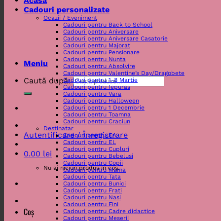
Acasa
Cadouri personalizate
Ocazii / Eveniment
Cadouri pentru Back to School
Cadouri pentru Aniversare
Cadouri pentru Aniversare Casatorie
Cadouri pentru Majorat
Cadouri pentru Pensionare
Cadouri pentru Nunta
Meniu
Cadouri pentru Absolvire
Cadouri pentru Valentine’s Day/Dragobete
Caută după:
Cadouri pentru 1-8 Martie
Cadouri pentru Iepuras
Cadouri pentru Vara
Cadouri pentru Halloween
Cadouri pentru 1 Decembrie
Cadouri pentru Toamna
Cadouri pentru Craciun
Destinatar
Autentificare / Înregistrare
Cadouri pentru EA
Cadouri pentru EL
Cadouri pentru Cupluri
0.00
lei
Cadouri pentru Bebelusi
Cadouri pentru Copii
Nu ai niciun produs în coș.
Cadouri pentru Mama
Cadouri pentru Tata
Cadouri pentru Bunici
Cadouri pentru Frati
Cadouri pentru Nasi
Cadouri pentru Fini
Coș
Cadouri pentru Cadre didactice
Cadouri pentru Meserii