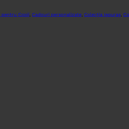
 pentru Copii
,
Cadouri personalizate
,
Colecția Iepuraș
,
Co