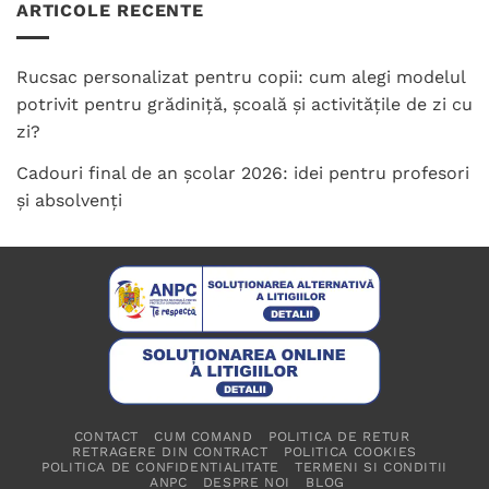
ARTICOLE RECENTE
Rucsac personalizat pentru copii: cum alegi modelul
potrivit pentru grădiniță, școală și activitățile de zi cu
zi?
Cadouri final de an școlar 2026: idei pentru profesori
și absolvenți
CONTACT
CUM COMAND
POLITICA DE RETUR
RETRAGERE DIN CONTRACT
POLITICA COOKIES
POLITICA DE CONFIDENTIALITATE
TERMENI SI CONDITII
ANPC
DESPRE NOI
BLOG