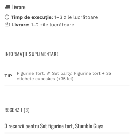
🚚 Livrare
⏱
Timp de execuție:
1–3 zile lucrătoare
📦
Livrare:
1–2 zile lucrătoare
INFORMAȚII SUPLIMENTARE
Figurine Tort, 🎉 Set party: Figurine tort + 35
TIP
etichete cupcakes (+35 lei)
RECENZII (3)
3 recenzii pentru
Set figurine tort, Stumble Guys