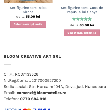
Set figurine tort, Mica
Set figurine tort, Casa de
Sirena
Papusi a lui Gabys
de la
55.00
lei
Selectează opțiunile
Evaluat la
de la
60.00
lei
5
din 5
Acest
Selectează opțiunile
produs
Acest
are
produs
mai
are
multe
mai
variații.
BLOOM CREATIVE ART SRL
multe
Opțiunile
variații.
pot
Opțiunile
fi
C.I.F.: RO37433526
pot
alese
fi
Nr.Reg.Com.: J2017000527200
în
alese
Sediu social: Str. Horea nr.104A, Deva, jud. Hunedoara
pagina
în
produsului.
Email:
comenzi@bloomatelier.ro
pagina
Telefon:
0770 684 918
produsului.