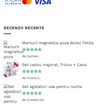
RECENZII RECENTE
Marturii magnetice poza Botez Fetita
Evaluat la
de Carmen
5
din 5
Set cadou majorat, Tricou + Cana
Evaluat la
de Corina C.
5
din 5
Set agatatori usa pentru nunta
Evaluat la
de Cristina Ion
5
din 5