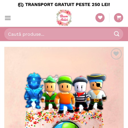
Skip
TRANSPORT GRATUIT PESTE 250 LEI!
to
content
Caută
după:
Adaugă
în
wishlist