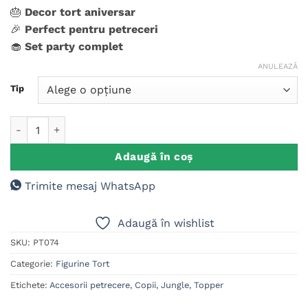
evaluări de
🎂
Decor tort aniversar
la clienți
🎉
Perfect pentru petreceri
🧁
Set party complet
ANULEAZĂ
Tip
Cantitate Set figurine tort, Stumble Guys
Adaugă în coș
Trimite mesaj WhatsApp
Adaugă în wishlist
SKU:
PT074
Categorie:
Figurine Tort
Etichete:
Accesorii petrecere
,
Copii
,
Jungle
,
Topper