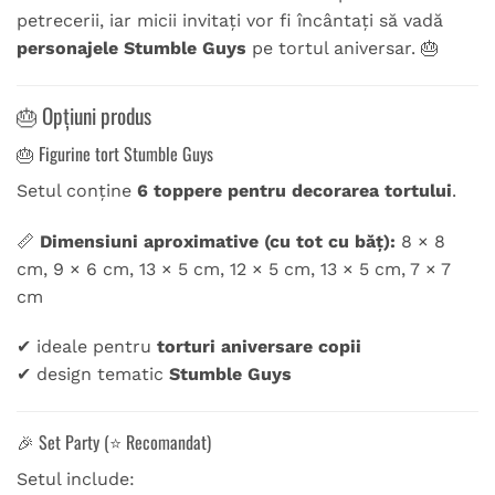
petrecerii, iar micii invitați vor fi încântați să vadă
personajele Stumble Guys
pe tortul aniversar. 🎂
🎂 Opțiuni produs
🎂 Figurine tort Stumble Guys
Setul conține
6 toppere pentru decorarea tortului
.
📏
Dimensiuni aproximative (cu tot cu băț):
8 × 8
cm, 9 × 6 cm, 13 × 5 cm, 12 × 5 cm, 13 × 5 cm, 7 × 7
cm
✔ ideale pentru
torturi aniversare copii
✔ design tematic
Stumble Guys
🎉 Set Party (⭐ Recomandat)
Setul include: