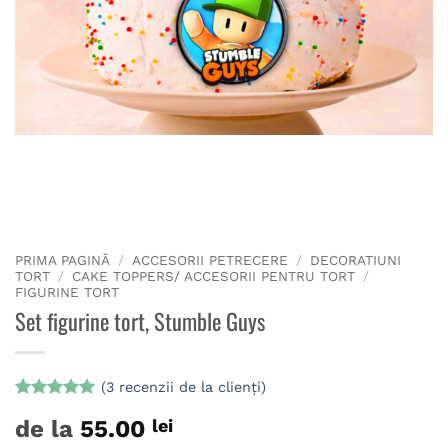
PRIMA PAGINĂ
/
ACCESORII PETRECERE
/
DECORATIUNI
TORT
/
CAKE TOPPERS/ ACCESORII PENTRU TORT
/
FIGURINE TORT
Set figurine tort, Stumble Guys
(
3
recenzii de la clienți)
Evaluat la
3
de la
55.00
lei
5
din 5 pe
baza a