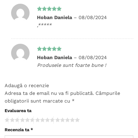
Evaluat la
Hoban Daniela
–
08/08/2024
5
din 5
,*****
Evaluat la
Hoban Daniela
–
08/08/2024
5
din 5
Produsele sunt foarte bune !
Adaugă o recenzie
Adresa ta de email nu va fi publicată.
Câmpurile
obligatorii sunt marcate cu
*
Evaluarea ta
Recenzia ta
*