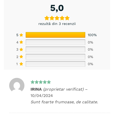
5,0
rezultă din 3 recenzii
5
100%
4
0%
3
0%
2
0%
1
0%
Evaluat la
IRINA
(proprietar verificat)
–
5
din 5
10/04/2024
Sunt foarte frumoase, de calitate.