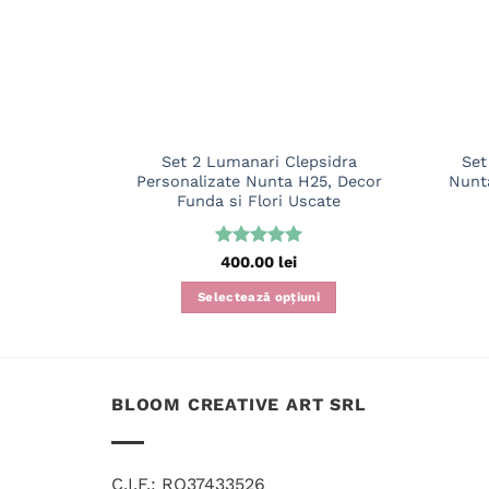
Set 2 Lumanari Clepsidra
Set
Personalizate Nunta H25, Decor
Nunta
Funda si Flori Uscate
Evaluat la
400.00
lei
5
din 5
Selectează opțiuni
BLOOM CREATIVE ART SRL
C.I.F.: RO37433526