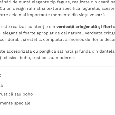
ânări de nuntă elegante tip fagure, realizate din ceară 
 Cu un design rafinat și textură specifică fagurelui, aceste
intre cele mai importante momente din viața voastră.
 este realizat cu atenție din
verdeață criogenată și flori 
 elegant și foarte apropiat de cel natural. Verdeața crioge
cor durabil și estetic, completat armonios de florile decor
te accesorizată cu panglică satinată și fundă din dantelă,
ți clasice, boho, rustice sau moderne.
:
să
rustică sau boho
omente speciale