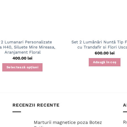
 2 Lumanari Personalizate
Set 2 Lumânări Nuntă Tip 
 H40, Siluete Mire Mireasa,
cu Trandafir si Flori Usc
Aranjament Floral
600.00
lei
400.00
lei
Adaugă în coș
Selectează opțiuni
Acest
produs
are
mai
multe
RECENZII RECENTE
A
variații.
Opțiunile
pot
R
Marturii magnetice poza Botez
fi