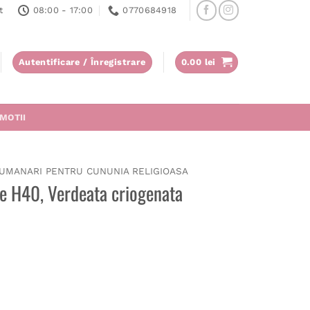
t
08:00 - 17:00
0770684918
Autentificare / Înregistrare
0.00
lei
MOTII
UMANARI PENTRU CUNUNIA RELIGIOASA
e H40, Verdeata criogenata