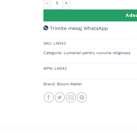
Cantitate Set 2 Lumanari Nunta Tip Fagure 
Adau
Trimite mesaj WhatsApp
SKU:
LN042
Categorie:
Lumanari pentru cununia religioasa
MPN:
LN042
Brand:
Bloom Atelier