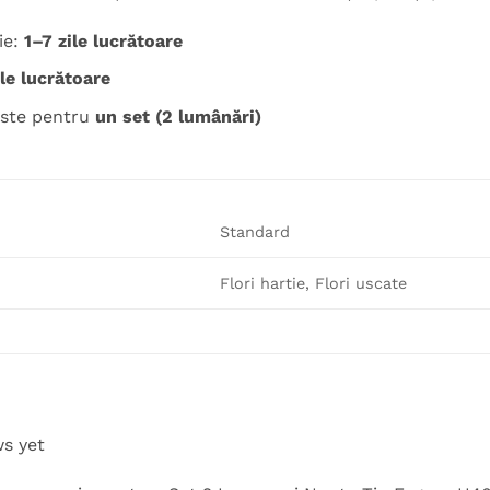
ie:
1–7 zile lucrătoare
ile lucrătoare
 este pentru
un set (2 lumânări)
Standard
Flori hartie, Flori uscate
ws yet