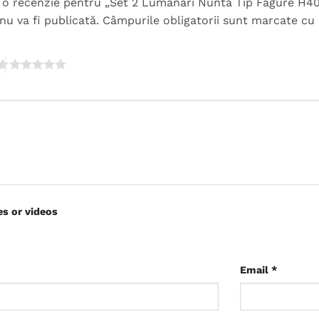
ii o recenzie pentru „Set 2 Lumanari Nunta Tip Fagure H4
nu va fi publicată.
Câmpurile obligatorii sunt marcate cu
es or videos
Email
*