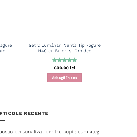
Fagure
Set 2 Lumânări Nuntă Tip Fagure
Set 2 Lu
ate
H40 cu Bujori și Orhidee
H40 cu Tra
Evaluat la
600.00
lei
5
din 5
Adaugă în coș
RTICOLE RECENTE
ucsac personalizat pentru copii: cum alegi