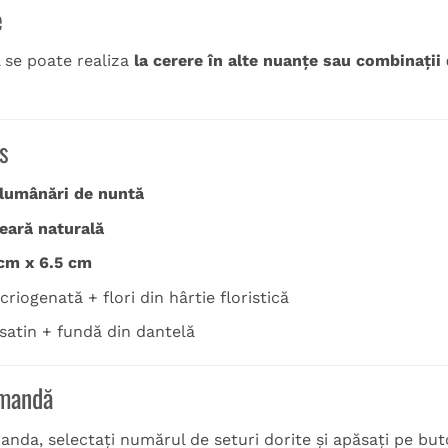
e
 se poate realiza
la cerere în alte nuanțe sau combinații 
s
 lumânări de nuntă
eară naturală
cm x 6.5 cm
riogenată + flori din hârtie floristică
 satin + fundă din dantelă
omandă
nda, selectați numărul de seturi dorite și apăsați pe but