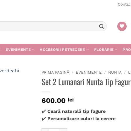
Contac
E
EVENIMENTE
ACCESORII PETRECERE
FLORARIE
PRO
PRIMA PAGINĂ
/
EVENIMENTE
/
NUNTA
/
L
Set 2 Lumanari Nunta Tip Fagur
600.00
lei
✔️
Ceară naturală tip fagure
✔️
Personalizare culori la cerere