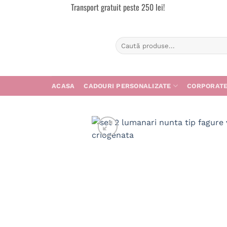
Transport gratuit peste 250 lei!
Skip
to
content
Caută
după:
ACASA
CADOURI PERSONALIZATE
CORPORAT