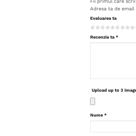
Fii primul care scr
Adresa ta de email 
Evaluarea ta
Recenzia ta
*
Upload up to 3 imag
Nume
*