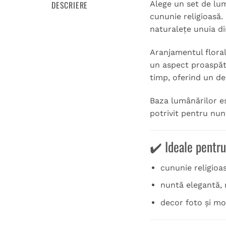
DESCRIERE
Alege un set de lum
cununie religioasă.
naturalețe unuia d
Aranjamentul floral
un aspect proaspăt,
timp, oferind un de
Baza lumânărilor es
potrivit pentru nun
✔️ Ideale pentru
cununie religioa
nuntă elegantă, 
decor foto și m