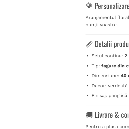
💐 Personalizar
Aranjamentul floral
nunții voastre.
📏 Detalii produ
Setul conține:
2
Tip:
fagure din c
Dimensiune:
40 
Decor: verdeață c
Finisaj: panglică
🚚 Livrare & c
Pentru a plasa coma