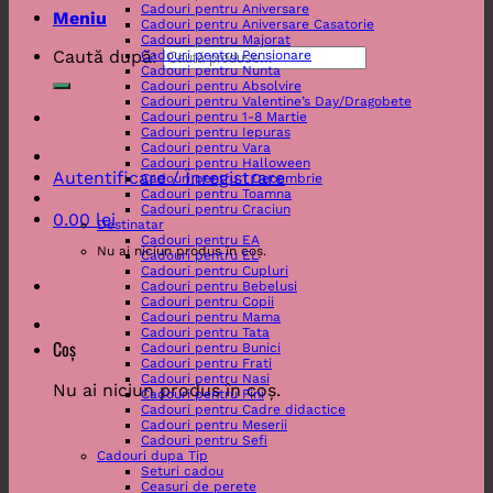
Cadouri pentru Aniversare
Meniu
Cadouri pentru Aniversare Casatorie
Cadouri pentru Majorat
Caută după:
Cadouri pentru Pensionare
Cadouri pentru Nunta
Cadouri pentru Absolvire
Cadouri pentru Valentine’s Day/Dragobete
Cadouri pentru 1-8 Martie
Cadouri pentru Iepuras
Cadouri pentru Vara
Cadouri pentru Halloween
Autentificare / Înregistrare
Cadouri pentru 1 Decembrie
Cadouri pentru Toamna
Cadouri pentru Craciun
0.00
lei
Destinatar
Cadouri pentru EA
Nu ai niciun produs în coș.
Cadouri pentru EL
Cadouri pentru Cupluri
Cadouri pentru Bebelusi
Cadouri pentru Copii
Cadouri pentru Mama
Cadouri pentru Tata
Coș
Cadouri pentru Bunici
Cadouri pentru Frati
Cadouri pentru Nasi
Nu ai niciun produs în coș.
Cadouri pentru Fini
Cadouri pentru Cadre didactice
Cadouri pentru Meserii
Cadouri pentru Sefi
Cadouri dupa Tip
Seturi cadou
Ceasuri de perete