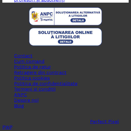
Contact
Cum comand
Politica de retur
Retragere din contract
Politica cookies
Politica de confidentialitate
Termeni si conditii
ANPC
Despre noi
Blog
Copyright © 2026
BLOOM CREATIVE ART SRL
, toate
drepturile rezervate. In colaborare cu
Perfect Pixel
&
PWP
.