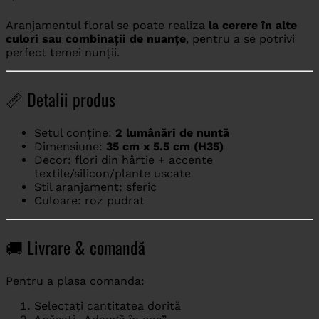
Aranjamentul floral se poate realiza
la cerere în alte
culori sau combinații de nuanțe
, pentru a se potrivi
perfect temei nunții.
📏 Detalii produs
Setul conține:
2 lumânări de nuntă
Dimensiune:
35 cm x 5.5 cm (H35)
Decor: flori din hârtie + accente
textile/silicon/plante uscate
Stil aranjament: sferic
Culoare: roz pudrat
🚚 Livrare & comandă
Pentru a plasa comanda:
Selectați cantitatea dorită