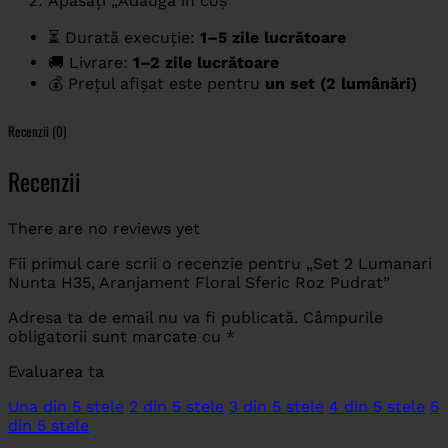
Apăsați „Adaugă în coș”
⏳ Durată execuție:
1–5 zile lucrătoare
🚚 Livrare:
1–2 zile lucrătoare
💰 Prețul afișat este pentru
un set (2 lumânări)
Recenzii (0)
Recenzii
There are no reviews yet
Fii primul care scrii o recenzie pentru „Set 2 Lumanari
Nunta H35, Aranjament Floral Sferic Roz Pudrat”
Adresa ta de email nu va fi publicată.
Câmpurile
obligatorii sunt marcate cu
*
Evaluarea ta
Una din 5 stele
2 din 5 stele
3 din 5 stele
4 din 5 stele
5
din 5 stele