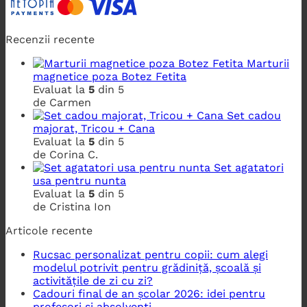
Recenzii recente
Marturii
magnetice poza Botez Fetita
Evaluat la
5
din 5
de Carmen
Set cadou
majorat, Tricou + Cana
Evaluat la
5
din 5
de Corina C.
Set agatatori
usa pentru nunta
Evaluat la
5
din 5
de Cristina Ion
Articole recente
Rucsac personalizat pentru copii: cum alegi
modelul potrivit pentru grădiniță, școală și
activitățile de zi cu zi?
Cadouri final de an școlar 2026: idei pentru
profesori și absolvenți