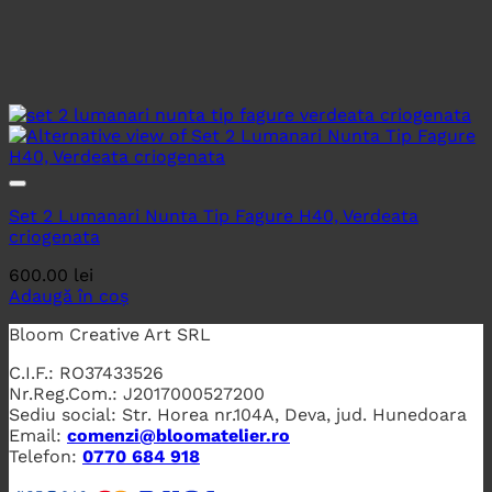
Set 2 Lumanari Nunta Tip Fagure H40, Verdeata
criogenata
600.00
lei
Adaugă în coș
Bloom Creative Art SRL
C.I.F.: RO37433526
Nr.Reg.Com.: J2017000527200
Sediu social: Str. Horea nr.104A, Deva, jud. Hunedoara
Email:
comenzi@bloomatelier.ro
Telefon:
0770 684 918