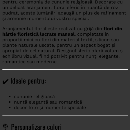
pentru ceremonia de cununie religioasă. Decorate cu
un delicat aranjament floral sferic în nuanță de roz
pudrat, aceste lumânări adaugă un plus de rafinament
și armonie momentului vostru special.
Aranjamentul floral este realizat cu grijă din
flori din
hârtie floristică lucrate manual
, completate în
proporții mici cu flori din material textil, silicon sau
plante naturale uscate, pentru un aspect bogat și
apropiat de cel natural. Designul sferic oferă volum și
echilibru vizual, fiind potrivit pentru nunți elegante,
romantice sau moderne.
✔️ Ideale pentru:
cununie religioasă
nuntă elegantă sau romantică
decor foto și momente speciale
💐 Personalizare culori