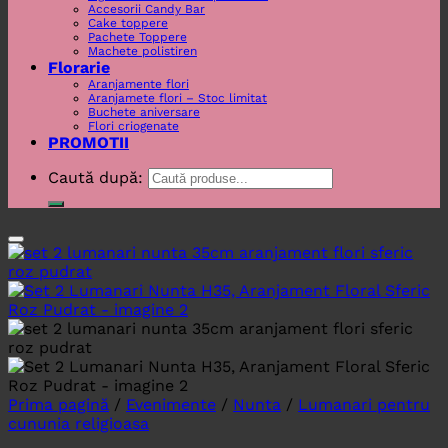
Accesorii Candy Bar
Cake toppere
Pachete Toppere
Machete polistiren
Florarie
Aranjamente flori
Aranjamete flori – Stoc limitat
Buchete aniversare
Flori criogenate
PROMOTII
Caută după:
Prima pagină
/
Evenimente
/
Nunta
/
Lumanari pentru
cununia religioasa