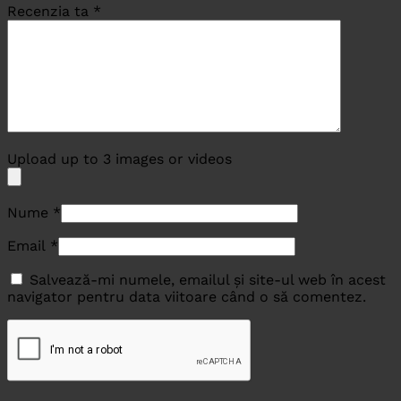
Recenzia ta
*
Upload up to 3 images or videos
Nume
*
Email
*
Salvează-mi numele, emailul și site-ul web în acest
navigator pentru data viitoare când o să comentez.