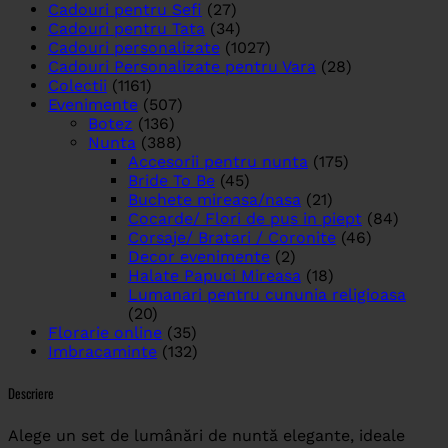
Cadouri pentru Sefi
(27)
Cadouri pentru Tata
(34)
Cadouri personalizate
(1027)
Cadouri Personalizate pentru Vara
(28)
Colectii
(1161)
Evenimente
(507)
Botez
(136)
Nunta
(388)
Accesorii pentru nunta
(175)
Bride To Be
(45)
Buchete mireasa/nasa
(21)
Cocarde/ Flori de pus in piept
(84)
Corsaje/ Bratari / Coronite
(46)
Decor evenimente
(2)
Halate Papuci Mireasa
(18)
Lumanari pentru cununia religioasa
(20)
Florarie online
(35)
Imbracaminte
(132)
Descriere
Alege un set de lumânări de nuntă elegante, ideale