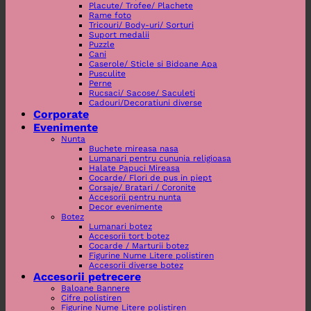
Placute/ Trofee/ Plachete
Rame foto
Tricouri/ Body-uri/ Sorturi
Suport medalii
Puzzle
Cani
Caserole/ Sticle si Bidoane Apa
Pusculite
Perne
Rucsaci/ Sacose/ Saculeti
Cadouri/Decoratiuni diverse
Corporate
Evenimente
Nunta
Buchete mireasa nasa
Lumanari pentru cununia religioasa
Halate Papuci Mireasa
Cocarde/ Flori de pus in piept
Corsaje/ Bratari / Coronite
Accesorii pentru nunta
Decor evenimente
Botez
Lumanari botez
Accesorii tort botez
Cocarde / Marturii botez
Figurine Nume Litere polistiren
Accesorii diverse botez
Accesorii petrecere
Baloane Bannere
Cifre polistiren
Figurine Nume Litere polistiren