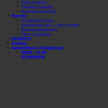
Cake toppere
Pachete Toppere
Machete polistiren
Florarie
Aranjamente flori
Aranjamete flori – Stoc limitat
Buchete aniversare
Flori criogenate
PROMOTII
Contact
Autentificare / Înregistrare
08:00 - 17:00
0770684918