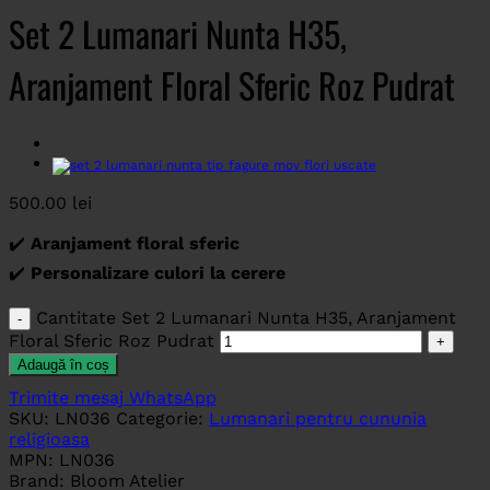
Set 2 Lumanari Nunta H35,
Aranjament Floral Sferic Roz Pudrat
500.00
lei
✔️
Aranjament floral sferic
✔️
Personalizare culori la cerere
Cantitate Set 2 Lumanari Nunta H35, Aranjament
Floral Sferic Roz Pudrat
Adaugă în coș
Trimite mesaj WhatsApp
SKU:
LN036
Categorie:
Lumanari pentru cununia
religioasa
MPN:
LN036
Brand:
Bloom Atelier