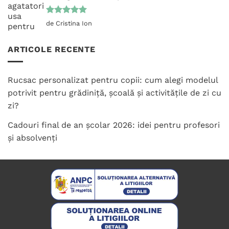
Evaluat la
de Cristina Ion
5
din 5
ARTICOLE RECENTE
Rucsac personalizat pentru copii: cum alegi modelul
potrivit pentru grădiniță, școală și activitățile de zi cu
zi?
Cadouri final de an școlar 2026: idei pentru profesori
și absolvenți