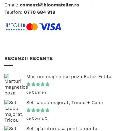
Email:
comenzi@bloomatelier.ro
pagina
produsului.
Telefon:
0770 684 918
RECENZII RECENTE
Marturii magnetice poza Botez Fetita
Evaluat la
de Carmen
5
din 5
Set cadou majorat, Tricou + Cana
Evaluat la
de Corina C.
5
din 5
Set agatatori usa pentru nunta