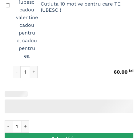
Cutiuta 10 motive pentru care TE
Cutiuta
IUBESC !
10
motive
pentru
care
TE
IUBESC
!
Cantitate Cutiuta 10 motive pentru care TE IUBESC !
lei
60.00
Cantitate Set Perne Personalizate Cuplu Poza, I love you! Me t