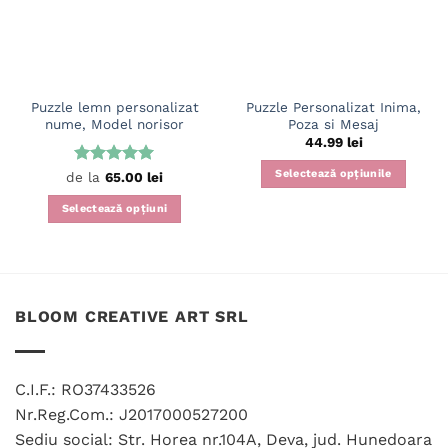
Puzzle lemn personalizat
Puzzle Personalizat Inima,
nume, Model norisor
Poza si Mesaj
44.99
lei
Selectează opțiunile
Evaluat la
de la
65.00
lei
5
din 5
Selectează opțiuni
Acest
produs
are
mai
BLOOM CREATIVE ART SRL
multe
variații.
Opțiunile
pot
C.I.F.: RO37433526
fi
Nr.Reg.Com.: J2017000527200
alese
Sediu social: Str. Horea nr.104A, Deva, jud. Hunedoara
în