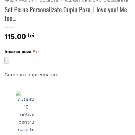
PRIMA PAGINĂ
/
COLECTII
/
VALENTINE'S DAY/ DRAGOBETE
Set Perne Personalizate Cuplu Poza, I love you! Me
too…
115.00
lei
Incarca poza
*
:-
Cumpara impreuna cu: