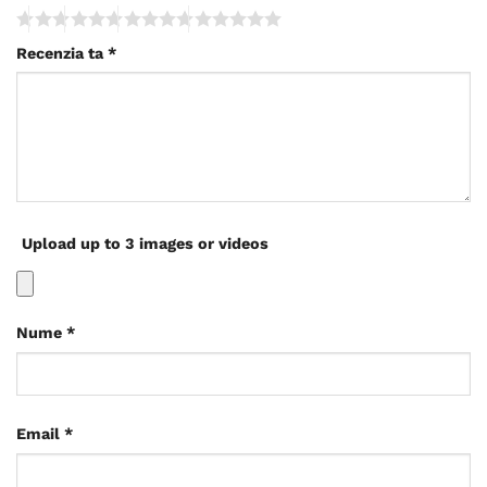
Recenzia ta
*
Upload up to 3 images or videos
Nume
*
Email
*