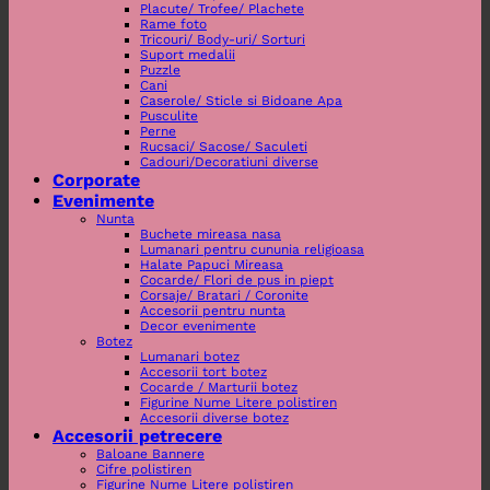
Placute/ Trofee/ Plachete
Rame foto
Tricouri/ Body-uri/ Sorturi
Suport medalii
Puzzle
Cani
Caserole/ Sticle si Bidoane Apa
Pusculite
Perne
Rucsaci/ Sacose/ Saculeti
Cadouri/Decoratiuni diverse
Corporate
Evenimente
Nunta
Buchete mireasa nasa
Lumanari pentru cununia religioasa
Halate Papuci Mireasa
Cocarde/ Flori de pus in piept
Corsaje/ Bratari / Coronite
Accesorii pentru nunta
Decor evenimente
Botez
Lumanari botez
Accesorii tort botez
Cocarde / Marturii botez
Figurine Nume Litere polistiren
Accesorii diverse botez
Accesorii petrecere
Baloane Bannere
Cifre polistiren
Figurine Nume Litere polistiren