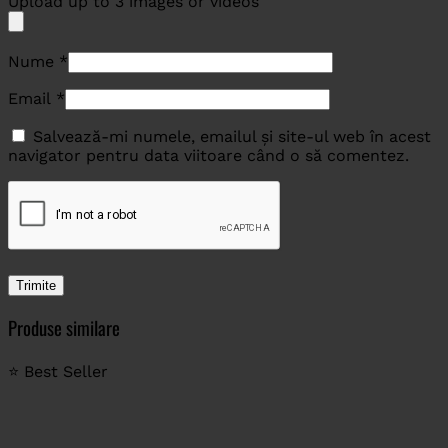
Upload up to 3 images or videos
Nume
*
Email
*
Salvează-mi numele, emailul și site-ul web în acest
navigator pentru data viitoare când o să comentez.
Produse similare
⭐ Best Seller