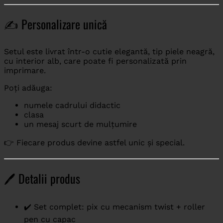
✍️ Personalizare unică
Setul este livrat într-o cutie elegantă, tip piele neagră,
cu interior alb, care poate fi personalizată prin
imprimare.
Poți adăuga:
numele cadrului didactic
clasa
un mesaj scurt de mulțumire
👉 Fiecare produs devine astfel unic și special.
🖊️ Detalii produs
✔️ Set complet: pix cu mecanism twist + roller
pen cu capac