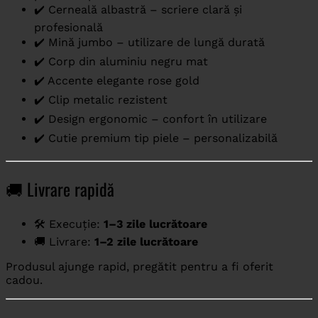
✔️ Cerneală albastră – scriere clară și
profesională
✔️ Mină jumbo – utilizare de lungă durată
✔️ Corp din aluminiu negru mat
✔️ Accente elegante rose gold
✔️ Clip metalic rezistent
✔️ Design ergonomic – confort în utilizare
✔️ Cutie premium tip piele – personalizabilă
🚚 Livrare rapidă
🛠️ Execuție:
1–3 zile lucrătoare
🚚 Livrare:
1–2 zile lucrătoare
Produsul ajunge rapid, pregătit pentru a fi oferit
cadou.