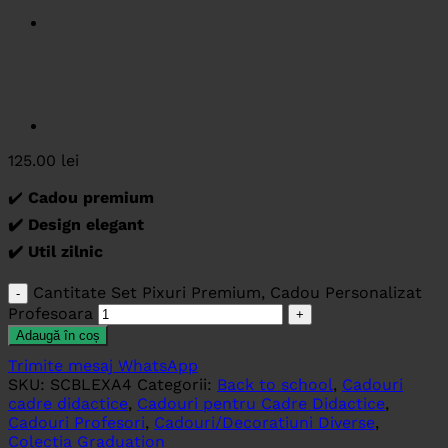
125.00
lei
✔️
Cadou premium
✔️ Design elegant
✔️ Util zilnic
Cantitate Set Pixuri Premium, Cadou Personalizat
Profesoara
Adaugă în coș
Trimite mesaj WhatsApp
SKU:
SCBLEXA4
Categorii:
Back to school
,
Cadouri
cadre didactice
,
Cadouri pentru Cadre Didactice
,
Cadouri Profesori
,
Cadouri/Decoratiuni Diverse
,
Colectia Graduation