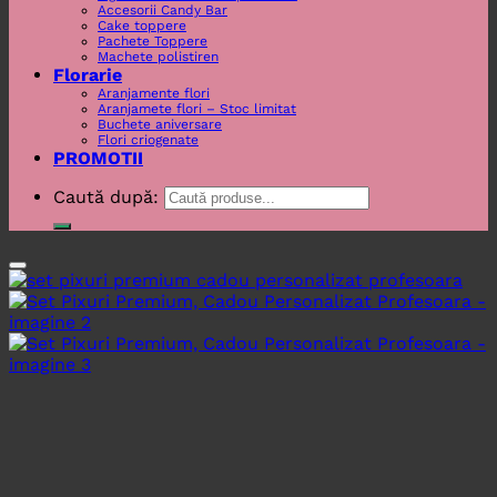
Accesorii Candy Bar
Cake toppere
Pachete Toppere
Machete polistiren
Florarie
Aranjamente flori
Aranjamete flori – Stoc limitat
Buchete aniversare
Flori criogenate
PROMOTII
Caută după: