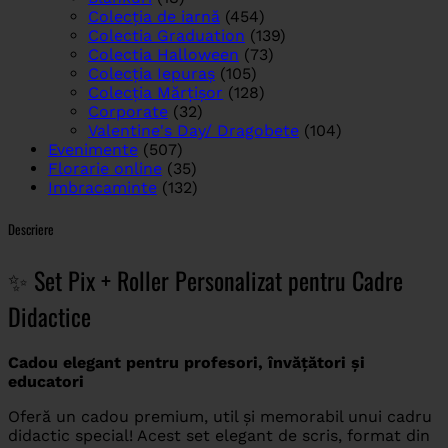
Colecția de iarnă
(454)
Colectia Graduation
(139)
Colectia Halloween
(73)
Colecția Iepuraș
(105)
Colecția Mărțișor
(128)
Corporate
(32)
Valentine's Day/ Dragobete
(104)
Evenimente
(507)
Florarie online
(35)
Imbracaminte
(132)
Descriere
✨ Set Pix + Roller Personalizat pentru Cadre
Didactice
Cadou elegant pentru profesori, învățători și
educatori
Oferă un cadou premium, util și memorabil unui cadru
didactic special! Acest set elegant de scris, format din