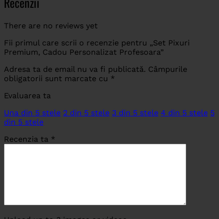
Recenzii
There are no reviews yet
Fii primul care scrii o recenzie pentru „Set Pixuri
Premium, Cadou Personalizat Profesoara”
Adresa ta de email nu va fi publicată.
Câmpurile
obligatorii sunt marcate cu
*
Evaluarea ta
Una din 5 stele
2 din 5 stele
3 din 5 stele
4 din 5 stele
5
din 5 stele
Recenzia ta
*