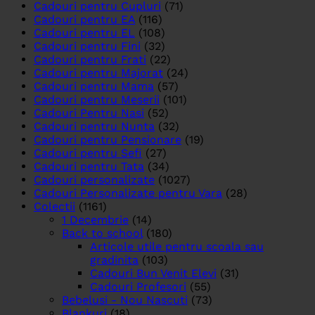
Cadouri pentru Cupluri
(71)
Cadouri pentru EA
(116)
Cadouri pentru EL
(108)
Cadouri pentru Fini
(32)
Cadouri pentru Frati
(22)
Cadouri pentru Majorat
(24)
Cadouri pentru Mama
(57)
Cadouri pentru Meserii
(101)
Cadouri Pentru Nasi
(52)
Cadouri pentru Nunta
(32)
Cadouri pentru Pensionare
(19)
Cadouri pentru Sefi
(27)
Cadouri pentru Tata
(34)
Cadouri personalizate
(1027)
Cadouri Personalizate pentru Vara
(28)
Colectii
(1161)
1 Decembrie
(14)
Back to school
(180)
Articole utile pentru scoala sau
gradinita
(103)
Cadouri Bun Venit Elevi
(31)
Cadouri Profesori
(55)
Bebelusi - Nou Nascuti
(73)
Blankuri
(18)