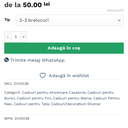
de la
50.00
lei
ANULEAZĂ
Tip
Cantitate Suport chei casuta Home Sweet Home
Adaugă în coș
Trimite mesaj WhatsApp
Adaugă în wishlist
SKU:
DIV0038
Categorii:
Cadouri pentru Aniversare Casatorie
,
Cadouri pentru
Bunici
,
Cadouri pentru Fini
,
Cadouri pentru Mama
,
Cadouri Pentru
Nasi
,
Cadouri pentru Tata
,
Cadouri/Decoratiuni Diverse
MPN:
DIV0038