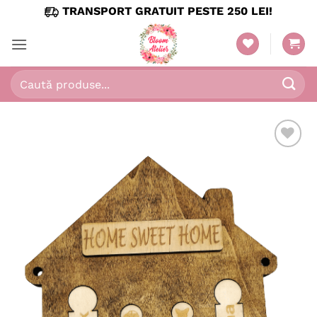
Skip
TRANSPORT GRATUIT PESTE 250 LEI!
to
content
Caută
după:
Adaugă
în
wishlist