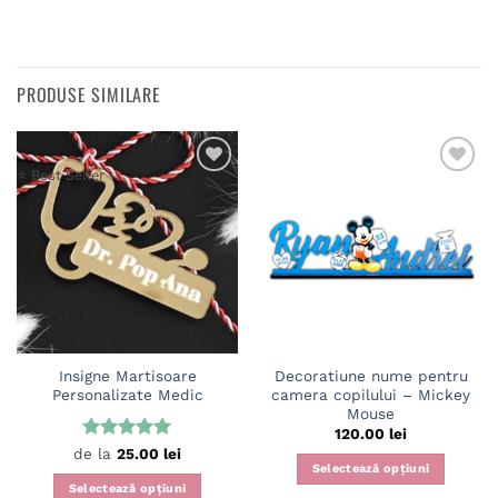
PRODUSE SIMILARE
⭐ Best Seller
Adaugă
Adaugă
în
în
wishlist
wishlist
Insigne Martisoare
Decoratiune nume pentru
Personalizate Medic
camera copilului – Mickey
Mouse
120.00
lei
Evaluat la
de la
25.00
lei
Selectează opțiuni
5
din 5
Selectează opțiuni