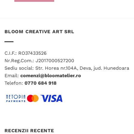
Acest
produs
are
mai
multe
BLOOM CREATIVE ART SRL
variații.
Opțiunile
pot
C.I.F.: RO37433526
fi
Nr.Reg.Com.: J2017000527200
alese
în
Sediu social: Str. Horea nr.104A, Deva, jud. Hunedoara
pagina
Email:
comenzi@bloomatelier.ro
produsului.
Telefon:
0770 684 918
RECENZII RECENTE