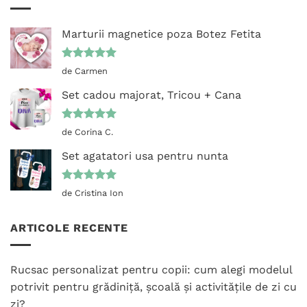
Marturii magnetice poza Botez Fetita
Evaluat la
de Carmen
5
din 5
Set cadou majorat, Tricou + Cana
Evaluat la
de Corina C.
5
din 5
Set agatatori usa pentru nunta
Evaluat la
de Cristina Ion
5
din 5
ARTICOLE RECENTE
Rucsac personalizat pentru copii: cum alegi modelul
potrivit pentru grădiniță, școală și activitățile de zi cu
zi?