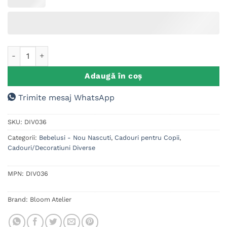
la clienți
Cantitate Decoratiune nume pentru camera copilului - Minni
Adaugă în coș
Trimite mesaj WhatsApp
SKU:
DIV036
Categorii:
Bebelusi - Nou Nascuti
,
Cadouri pentru Copii
,
Cadouri/Decoratiuni Diverse
MPN:
DIV036
Brand:
Bloom Atelier