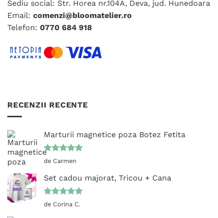
Sediu social: Str. Horea nr.104A, Deva, jud. Hunedoara
Email:
comenzi@bloomatelier.ro
Telefon:
0770 684 918
RECENZII RECENTE
Marturii magnetice poza Botez Fetita
Evaluat la
de Carmen
5
din 5
Set cadou majorat, Tricou + Cana
Evaluat la
de Corina C.
5
din 5