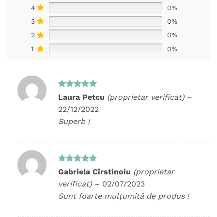
4
0%
3
0%
2
0%
1
0%
Evaluat la
Laura Petcu
(proprietar verificat)
–
5
din 5
22/12/2022
Superb !
Evaluat la
Gabriela Cîrstinoiu
(proprietar
5
din 5
verificat)
–
02/07/2023
Sunt foarte mulțumită de produs !