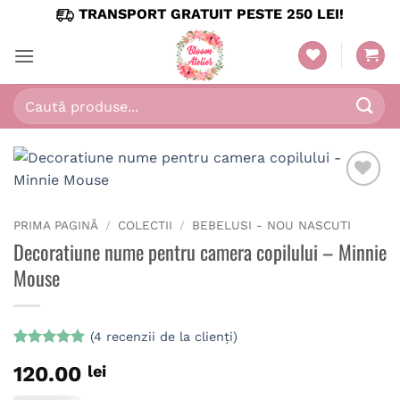
Skip
TRANSPORT GRATUIT PESTE 250 LEI!
to
content
Caută
după:
PRIMA PAGINĂ
/
COLECTII
/
BEBELUSI - NOU NASCUTI
Decoratiune nume pentru camera copilului – Minnie
Mouse
(
4
recenzii de la clienți)
Evaluat la
4
120.00
lei
5
din 5 pe
baza a
evaluări de