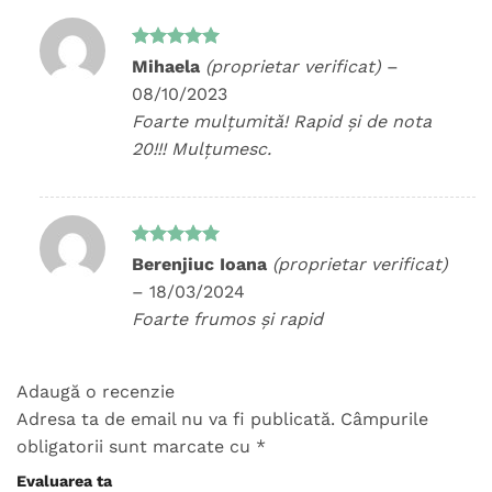
Evaluat la
Mihaela
(proprietar verificat)
–
5
din 5
08/10/2023
Foarte mulțumită! Rapid și de nota
20!!! Mulțumesc.
Evaluat la
Berenjiuc Ioana
(proprietar verificat)
5
din 5
–
18/03/2024
Foarte frumos și rapid
Adaugă o recenzie
Adresa ta de email nu va fi publicată.
Câmpurile
obligatorii sunt marcate cu
*
Evaluarea ta