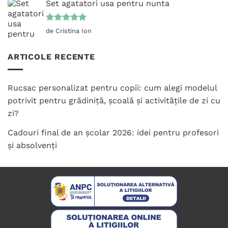
Set agatatori usa pentru nunta
Evaluat la
de Cristina Ion
5
din 5
ARTICOLE RECENTE
Rucsac personalizat pentru copii: cum alegi modelul
potrivit pentru grădiniță, școală și activitățile de zi cu
zi?
Cadouri final de an școlar 2026: idei pentru profesori
și absolvenți