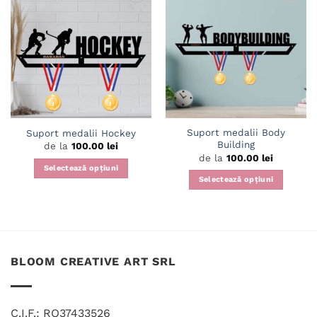
Adaugă
Adaugă
în
în
wishlist
wishlist
Suport medalii Body
Suport medalii Hockey
Building
de la
100.00
lei
de la
100.00
lei
Selectează opțiuni
Selectează opțiuni
Acest
Acest
produs
produs
are
are
mai
mai
multe
multe
variații.
BLOOM CREATIVE ART SRL
variații.
Opțiunile
Opțiunile
pot
pot
fi
C.I.F.: RO37433526
fi