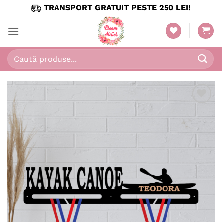
Skip
TRANSPORT GRATUIT PESTE 250 LEI!
to
content
Caută
după:
Adaugă
în
wishlist