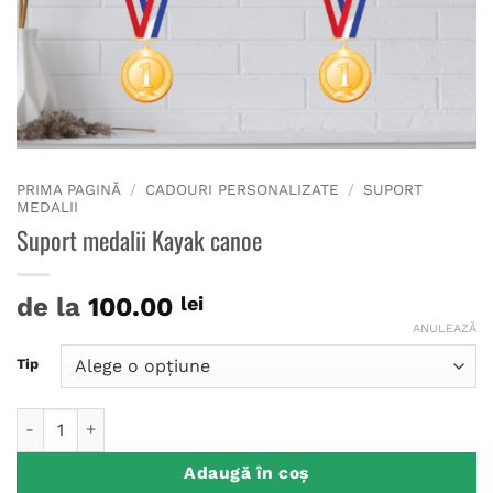
PRIMA PAGINĂ
/
CADOURI PERSONALIZATE
/
SUPORT
MEDALII
Suport medalii Kayak canoe
de la
100.00
lei
ANULEAZĂ
Tip
Cantitate Suport medalii Kayak canoe
Adaugă în coș