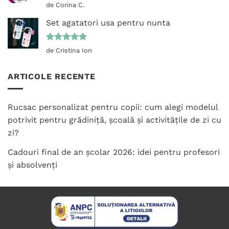
Evaluat la
de Corina C.
5
din 5
Set agatatori usa pentru nunta
Evaluat la
de Cristina Ion
5
din 5
ARTICOLE RECENTE
Rucsac personalizat pentru copii: cum alegi modelul
potrivit pentru grădiniță, școală și activitățile de zi cu
zi?
Cadouri final de an școlar 2026: idei pentru profesori
și absolvenți