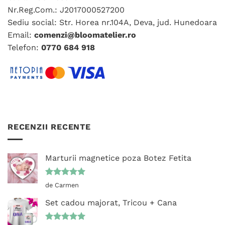
alese
Nr.Reg.Com.: J2017000527200
alese
în
în
Sediu social: Str. Horea nr.104A, Deva, jud. Hunedoara
pagina
pagina
produsului.
Email:
comenzi@bloomatelier.ro
produsului.
Telefon:
0770 684 918
RECENZII RECENTE
Marturii magnetice poza Botez Fetita
Evaluat la
de Carmen
5
din 5
Set cadou majorat, Tricou + Cana