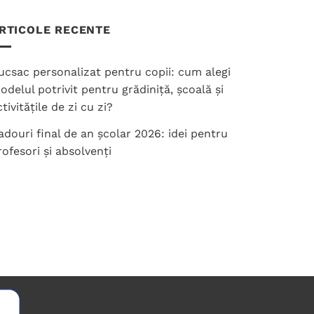
are
mai
RTICOLE RECENTE
multe
variații.
ucsac personalizat pentru copii: cum alegi
Opțiunile
odelul potrivit pentru grădiniță, școală și
pot
tivitățile de zi cu zi?
fi
alese
adouri final de an școlar 2026: idei pentru
în
rofesori și absolvenți
pagina
produsului.