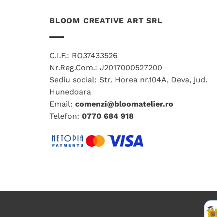
mai
BLOOM CREATIVE ART SRL
multe
variații.
Opțiunile
pot
C.I.F.: RO37433526
fi
Nr.Reg.Com.: J2017000527200
alese
Sediu social: Str. Horea nr.104A, Deva, jud.
în
Hunedoara
pagina
Email:
comenzi@bloomatelier.ro
produsului.
Telefon:
0770 684 918