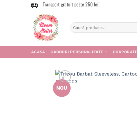
Transport gratuit peste 250 lei!
Skip
to
content
Caută
după:
ACASA
CADOURI PERSONALIZATE
CORPORAT
NOU