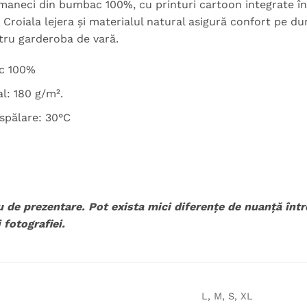
maneci din bumbac 100%, cu printuri cartoon integrate în 
 Croiala lejera și materialul natural asigură confort pe dur
tru garderoba de vară.
c 100%
l: 180 g/m².
spălare: 30°C
u de prezentare. Pot exista mici diferențe de nuanță înt
 fotografiei.
L, M, S, XL