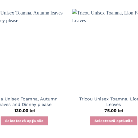
za Unisex Toamna, Autumn
Tricou Unisex Toamna, Lion
eaves and Disney please
Leaves
130.00
lei
75.00
lei
Selectează opțiunile
Selectează opțiunile
Acest
Acest
produs
produs