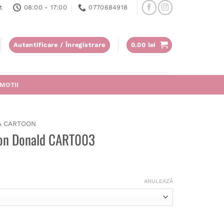
t
08:00 - 17:00
0770684918
Autentificare / Înregistrare
0.00
lei
MOTII
A CARTOON
toon Donald CART003
ANULEAZĂ
on Donald CART003