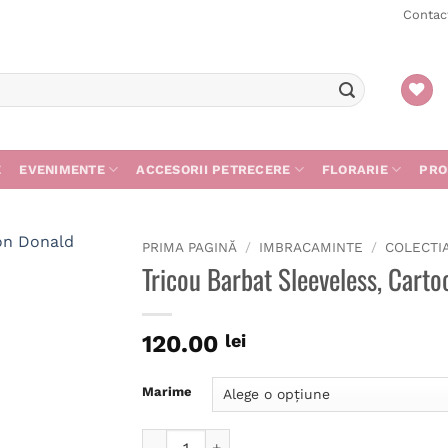
Contac
E
EVENIMENTE
ACCESORII PETRECERE
FLORARIE
PRO
PRIMA PAGINĂ
/
IMBRACAMINTE
/
COLECTI
Tricou Barbat Sleeveless, Car
120.00
lei
Marime
Cantitate Tricou Barbat Sleeveless, Carto