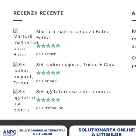
are
are
mai
mai
RECENZII RECENTE
A
multe
multe
variații.
variații.
R
Marturii magnetice poza Botez
Opțiunile
Opțiunile
Fetita
m
pot
pot
ac
fi
fi
Evaluat la
alese
alese
de Carmen
C
5
din 5
în
în
Set cadou majorat, Tricou + Cana
p
pagina
pagina
produsului.
produsului.
Evaluat la
de Corina C.
5
din 5
Set agatatori usa pentru nunta
Evaluat la
de Cristina Ion
5
din 5