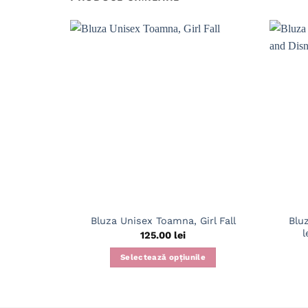
Blu
Bluza Unisex Toamna, Girl Fall
l
125.00
lei
Selectează opțiunile
Acest
produs
are