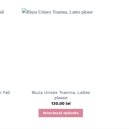
 Fall
Bluza Unisex Toamna, Lattes
Bluza U
please
130.00
lei
S
Selectează opțiunile
Acest
produs