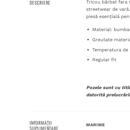
DESCRIERE
Tricou bărbat fara 
streetwear de vară.
piesă esențială pen
Material: bumba
Greutate materia
Temperatura de 
Regular fit
Pozele sunt cu titl
datorită prelucrării
INFORMAȚII
MARIME
SUPLIMENTARE