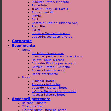
Placute/ Trofee/ Plachete
Rame foto
Tricouri/ Body-uri/ Sorturi
Suport medalii
Puzzle
Cani
Caserole/ Sticle si Bidoane Apa
Pusculite
Perne
Rucsaci/ Sacose/ Saculeti
Cadouri/Decoratiuni diverse
Corporate
Evenimente
Nunta
Buchete mireasa nasa
Lumanari pentru cununia religioasa
Halate Papuci Mireasa
Cocarde/ Flori de pus in piept
Corsaje/ Bratari / Coronite
Accesorii pentru nunta
Decor evenimente
Botez
Lumanari botez
Accesorii tort botez
Cocarde / Marturii botez
Figurine Nume Litere polistiren
Accesorii diverse botez
Accesorii petrecere
Baloane Bannere
Cifre polistiren
Figurine Nume Litere polistiren