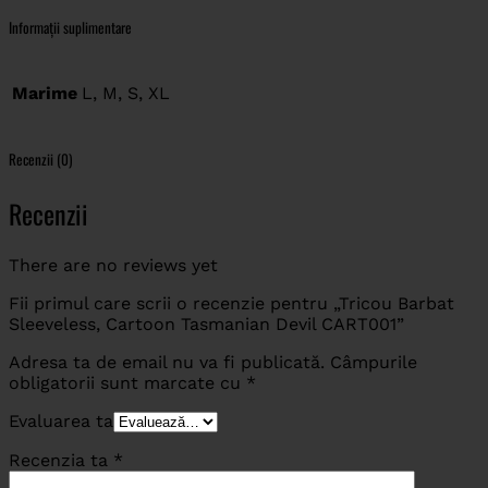
Informații suplimentare
Marime
L, M, S, XL
Recenzii (0)
Recenzii
There are no reviews yet
Fii primul care scrii o recenzie pentru „Tricou Barbat
Sleeveless, Cartoon Tasmanian Devil CART001”
Adresa ta de email nu va fi publicată.
Câmpurile
obligatorii sunt marcate cu
*
Evaluarea ta
Recenzia ta
*