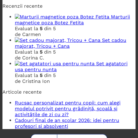
Recenzii recente
Marturii
magnetice poza Botez Fetita
Evaluat la
5
din 5
de Carmen
Set cadou
majorat, Tricou + Cana
Evaluat la
5
din 5
de Corina C.
Set agatatori
usa pentru nunta
Evaluat la
5
din 5
de Cristina Ion
Articole recente
Rucsac personalizat pentru copii: cum alegi
modelul potrivit pentru grădiniță, școală și
activitățile de zi cu zi?
Cadouri final de an școlar 2026: idei pentru
profesori și absolvenți