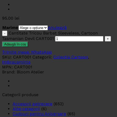
95.00
lei
Marime
Anulează
Cantitate Tricou Barbat Sleeveless, Cartoon
Tasmanian Devil CART001
Adaugă în coș
Trimite mesaj WhatsApp
SKU:
CART001
Categorii:
Colectia Cartoon
,
Imbracaminte
MPN:
CART001
Brand:
Bloom Atelier
Categorii produse
Accesorii petrecere
(652)
Alte categorii
(6)
Cadouri pentru Aniversare
(65)