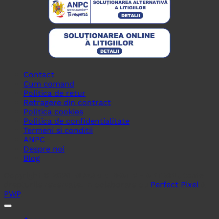
Contact
Cum comand
Politica de retur
Retragere din contract
Politica cookies
Politica de confidentialitate
Termeni si conditii
ANPC
Despre noi
Blog
Copyright © 2026
BLOOM CREATIVE ART SRL
, toate
drepturile rezervate. In colaborare cu
Perfect Pixel
&
PWP
.