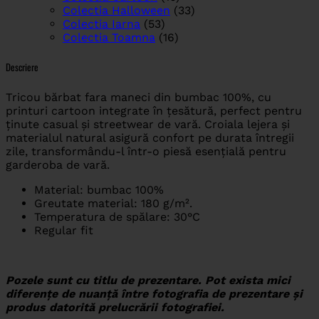
Colectia Halloween
(33)
Colectia Iarna
(53)
Colectia Toamna
(16)
Descriere
Tricou bărbat fara maneci din bumbac 100%, cu
printuri cartoon integrate în țesătură, perfect pentru
ținute casual și streetwear de vară. Croiala lejera și
materialul natural asigură confort pe durata întregii
zile, transformându-l într-o piesă esențială pentru
garderoba de vară.
Material: bumbac 100%
Greutate material: 180 g/m².
Temperatura de spălare: 30°C
Regular fit
Pozele sunt cu titlu de prezentare. Pot exista mici
diferențe de nuanță între fotografia de prezentare și
produs datorită prelucrării fotografiei.