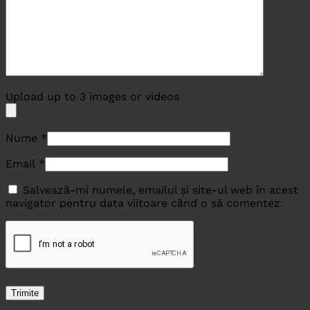
Upload up to 3 images or videos
Nume
*
Email
*
Salvează-mi numele, emailul și site-ul web în acest
navigator pentru data viitoare când o să comentez.