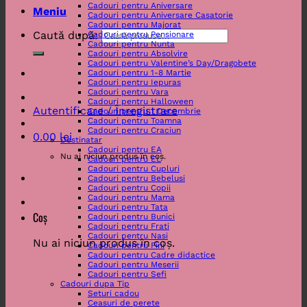
Cadouri pentru Aniversare
Meniu
Cadouri pentru Aniversare Casatorie
Cadouri pentru Majorat
Caută după:
Cadouri pentru Pensionare
Cadouri pentru Nunta
Cadouri pentru Absolvire
Cadouri pentru Valentine’s Day/Dragobete
Cadouri pentru 1-8 Martie
Cadouri pentru Iepuras
Cadouri pentru Vara
Cadouri pentru Halloween
Autentificare / Înregistrare
Cadouri pentru 1 Decembrie
Cadouri pentru Toamna
Cadouri pentru Craciun
0.00
lei
Destinatar
Cadouri pentru EA
Nu ai niciun produs în coș.
Cadouri pentru EL
Cadouri pentru Cupluri
Cadouri pentru Bebelusi
Cadouri pentru Copii
Cadouri pentru Mama
Cadouri pentru Tata
Coș
Cadouri pentru Bunici
Cadouri pentru Frati
Cadouri pentru Nasi
Nu ai niciun produs în coș.
Cadouri pentru Fini
Cadouri pentru Cadre didactice
Cadouri pentru Meserii
Cadouri pentru Sefi
Cadouri dupa Tip
Seturi cadou
Ceasuri de perete