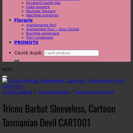
Accesorii Candy Bar
Cake toppere
Pachete Toppere
Machete polistiren
Florarie
Aranjamente flori
Aranjamete flori – Stoc limitat
Buchete aniversare
Flori criogenate
PROMOTII
Caută după:
NOU
Prima pagină
/
Imbracaminte
/
Colectia Cartoon
Tricou Barbat Sleeveless, Cartoon
Tasmanian Devil CART001