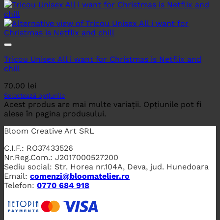
Tricou Unisex All i want for Christmas is Netflix and
chill
70.00
lei
Selectează opțiunile
Acest produs are mai multe variații. Opțiunile pot fi
alese în pagina produsului.
Bloom Creative Art SRL
C.I.F.: RO37433526
Nr.Reg.Com.: J2017000527200
Sediu social: Str. Horea nr.104A, Deva, jud. Hunedoara
Email:
comenzi@bloomatelier.ro
Telefon:
0770 684 918