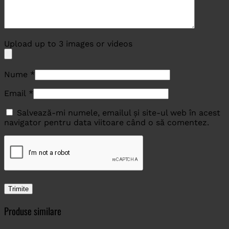
Upload up to 3 images or videos
Nume
*
Email
*
Salvează-mi numele, emailul și site-ul web în acest
navigator pentru data viitoare când o să comentez.
Produse similare