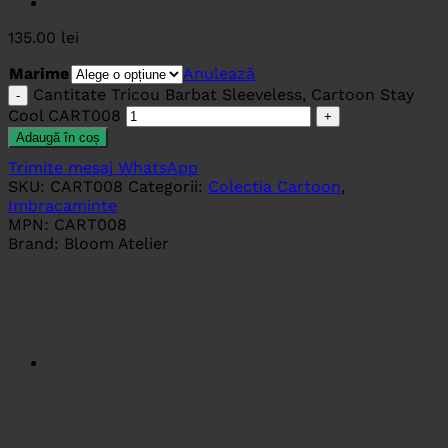
135.00
lei
Marime
Anulează
Cantitate Tricou Barbat Sleeveless, Cartoon Stay
Cool CART008
Adaugă în coș
Trimite mesaj WhatsApp
SKU:
CART008
Categorii:
Colectia Cartoon
,
Imbracaminte
MPN:
CART008
Brand:
Bloom Atelier