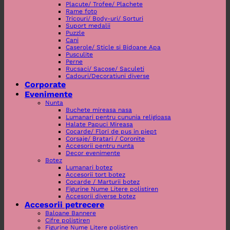
Placute/ Trofee/ Plachete
Rame foto
Tricouri/ Body-uri/ Sorturi
Suport medalii
Puzzle
Cani
Caserole/ Sticle si Bidoane Apa
Pusculite
Perne
Rucsaci/ Sacose/ Saculeti
Cadouri/Decoratiuni diverse
Corporate
Evenimente
Nunta
Buchete mireasa nasa
Lumanari pentru cununia religioasa
Halate Papuci Mireasa
Cocarde/ Flori de pus in piept
Corsaje/ Bratari / Coronite
Accesorii pentru nunta
Decor evenimente
Botez
Lumanari botez
Accesorii tort botez
Cocarde / Marturii botez
Figurine Nume Litere polistiren
Accesorii diverse botez
Accesorii petrecere
Baloane Bannere
Cifre polistiren
Figurine Nume Litere polistiren