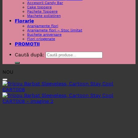
Accesorii Candy Bar
Cake toppere
Pachete Toppere
Machete polistiren
Florarie
Aranjamente flori
Aranjamete flori – Stoc limitat
Buchete aniversare
Flori criogenate
PROMOTII
Caută după:
NOU