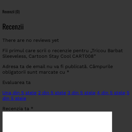
Recenzii (0)
Recenzii
There are no reviews yet
Fii primul care scrii o recenzie pentru „Tricou Barbat
Sleeveless, Cartoon Stay Cool CART008”
Adresa ta de email nu va fi publicată.
Câmpurile
obligatorii sunt marcate cu
*
Evaluarea ta
Una din 5 stele
2 din 5 stele
3 din 5 stele
4 din 5 stele
5
din 5 stele
Recenzia ta
*