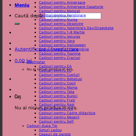
Cadouri pentru Aniversare
Meniu
Cadouri pentru Aniversare Casatorie
Cadouri pentru Majorat
Caută după:
Cadouri pentru Pensionare
Cadouri pentru Nunta
Cadouri pentru Absolvire
Cadouri pentru Valentine’s Day/Dragobete
Cadouri pentru 1-8 Martie
Cadouri pentru Iepuras
Cadouri pentru Vara
Cadouri pentru Halloween
Autentificare / Înregistrare
Cadouri pentru 1 Decembrie
Cadouri pentru Toamna
Cadouri pentru Craciun
0.00
lei
Destinatar
Cadouri pentru EA
Nu ai niciun produs în coș.
Cadouri pentru EL
Cadouri pentru Cupluri
Cadouri pentru Bebelusi
Cadouri pentru Copii
Cadouri pentru Mama
Cadouri pentru Tata
Coș
Cadouri pentru Bunici
Cadouri pentru Frati
Cadouri pentru Nasi
Nu ai niciun produs în coș.
Cadouri pentru Fini
Cadouri pentru Cadre didactice
Cadouri pentru Meserii
Cadouri pentru Sefi
Cadouri dupa Tip
Seturi cadou
Ceasuri de perete