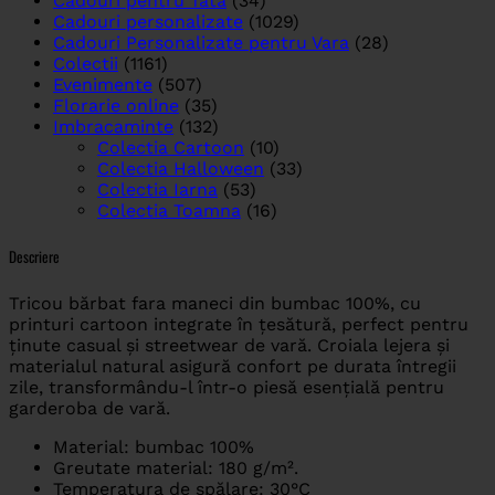
Cadouri pentru Tata
(34)
Cadouri personalizate
(1029)
Cadouri Personalizate pentru Vara
(28)
Colectii
(1161)
Evenimente
(507)
Florarie online
(35)
Imbracaminte
(132)
Colectia Cartoon
(10)
Colectia Halloween
(33)
Colectia Iarna
(53)
Colectia Toamna
(16)
Descriere
Tricou bărbat fara maneci din bumbac 100%, cu
printuri cartoon integrate în țesătură, perfect pentru
ținute casual și streetwear de vară. Croiala lejera și
materialul natural asigură confort pe durata întregii
zile, transformându-l într-o piesă esențială pentru
garderoba de vară.
Material: bumbac 100%
Greutate material: 180 g/m².
Temperatura de spălare: 30°C