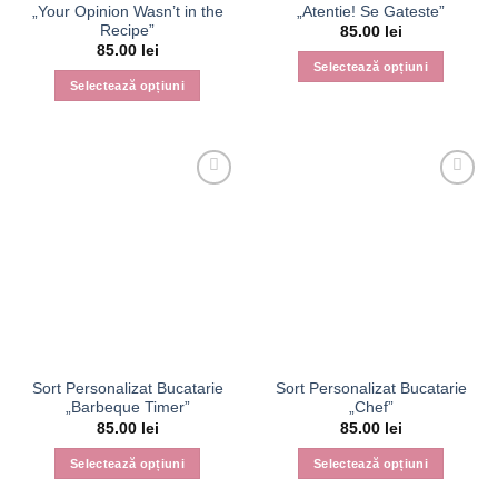
„Your Opinion Wasn’t in the
„Atentie! Se Gateste”
Recipe”
85.00
lei
85.00
lei
Selectează opțiuni
Selectează opțiuni
Acest
Acest
produs
produs
are
are
mai
mai
multe
multe
variații.
variații.
Opțiunile
Opțiunile
pot
pot
fi
fi
alese
alese
în
în
pagina
pagina
produsului.
Sort Personalizat Bucatarie
Sort Personalizat Bucatarie
produsului.
„Barbeque Timer”
„Chef”
85.00
lei
85.00
lei
Selectează opțiuni
Selectează opțiuni
Acest
Acest