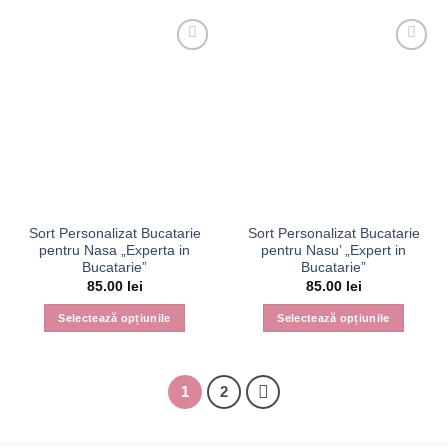
produs
produs
are
are
mai
mai
multe
multe
variații.
variații.
Opțiunile
Opțiunile
pot
pot
fi
fi
alese
alese
în
în
pagina
pagina
Sort Personalizat Bucatarie
Sort Personalizat Bucatarie
produsului.
produsului.
pentru Nasa „Experta in
pentru Nasu’ „Expert in
Bucatarie”
Bucatarie”
85.00
lei
85.00
lei
Selectează opțiunile
Selectează opțiunile
Acest
Acest
produs
produs
are
are
1
2
mai
mai
multe
multe
variații.
variații.