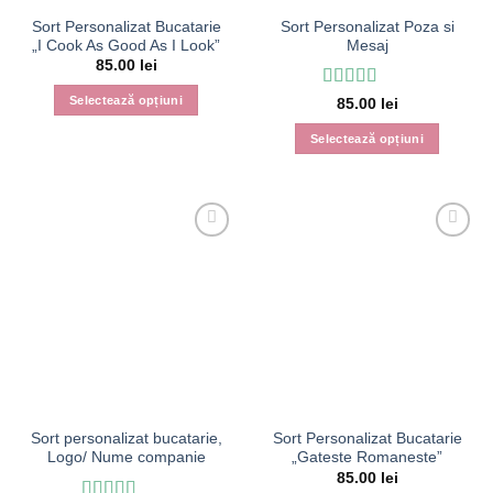
pagina
pagina
Sort Personalizat Bucatarie
Sort Personalizat Poza si
produsului.
produsului.
„I Cook As Good As I Look”
Mesaj
85.00
lei
Evaluat la
5
Selectează opțiuni
85.00
lei
din 5
Acest
Selectează opțiuni
produs
Acest
are
produs
mai
are
multe
mai
variații.
multe
Opțiunile
variații.
pot
Opțiunile
fi
pot
alese
fi
în
alese
pagina
în
produsului.
pagina
Sort personalizat bucatarie,
Sort Personalizat Bucatarie
produsului.
Logo/ Nume companie
„Gateste Romaneste”
85.00
lei