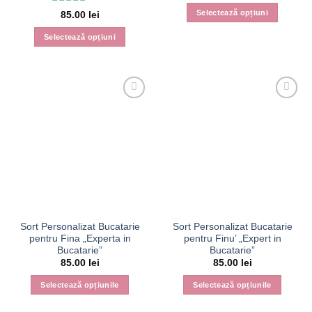
Evaluat la
5
Selectează opțiuni
85.00
lei
din 5
Acest
Selectează opțiuni
produs
Acest
are
produs
mai
are
multe
mai
variații.
multe
Opțiunile
variații.
pot
Opțiunile
fi
pot
alese
fi
în
alese
pagina
în
produsului.
pagina
Sort Personalizat Bucatarie
Sort Personalizat Bucatarie
produsului.
pentru Fina „Experta in
pentru Finu’ „Expert in
Bucatarie”
Bucatarie”
85.00
lei
85.00
lei
Selectează opțiunile
Selectează opțiunile
Acest
Acest