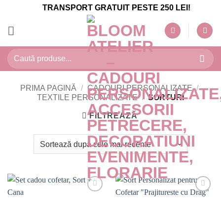
Skip
TRANSPORT GRATUIT PESTE 250 LEI!
to
content
Caută
după:
PRIMA PAGINĂ
/
CADOURI PERSONALIZATE
/
TEXTILE PERSONALIZATE
/
SORTURI
FILTREAZĂ