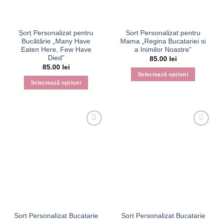
alese
în
pagina
Șorț Personalizat pentru
Sort Personalizat pentru
produsului.
Bucătărie „Many Have
Mama „Regina Bucatariei si
Eaten Here, Few Have
a Inimilor Noastre”
Died”
85.00
lei
85.00
lei
Selectează opțiuni
Selectează opțiuni
Acest
Acest
produs
produs
are
are
mai
mai
multe
multe
variații.
variații.
Opțiunile
Opțiunile
pot
pot
fi
fi
alese
alese
în
în
pagina
pagina
produsului.
Sort Personalizat Bucatarie
Sort Personalizat Bucatarie
produsului.