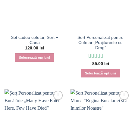
Set cadou cofetar, Sort +
Sort Personalizat pentru
Cana
Cofetar „Prajitureste cu
Drag”
120.00
lei
Selectează opțiuni
Evaluat
85.00
lei
la
3
din
5
Selectează opțiuni
Acest
produs
are
mai
multe
variații.
Opțiunile
pot
fi