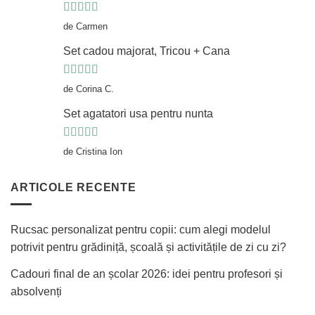
Evaluat la
5
de Carmen
din 5
Set cadou majorat, Tricou + Cana
Evaluat la
5
de Corina C.
din 5
Set agatatori usa pentru nunta
Evaluat la
5
de Cristina Ion
din 5
ARTICOLE RECENTE
Rucsac personalizat pentru copii: cum alegi modelul
potrivit pentru grădiniță, școală și activitățile de zi cu zi?
Cadouri final de an școlar 2026: idei pentru profesori și
absolvenți