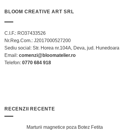
Opțiunile
Opțiunile
BLOOM CREATIVE ART SRL
pot
pot
fi
fi
alese
alese
în
în
C.I.F.: RO37433526
pagina
pagina
Nr.Reg.Com.: J2017000527200
produsului.
produsului.
Sediu social: Str. Horea nr.104A, Deva, jud. Hunedoara
Email:
comenzi@bloomatelier.ro
Telefon:
0770 684 918
RECENZII RECENTE
Marturii magnetice poza Botez Fetita