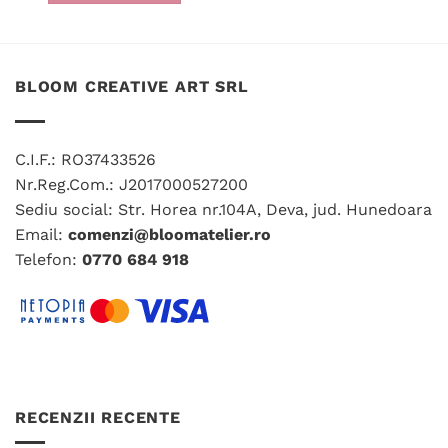
Acest
produs
produs
are
are
mai
mai
multe
BLOOM CREATIVE ART SRL
multe
variații.
variații.
Opțiunile
Opțiunile
pot
C.I.F.: RO37433526
pot
fi
fi
Nr.Reg.Com.: J2017000527200
alese
alese
în
Sediu social: Str. Horea nr.104A, Deva, jud. Hunedoara
în
pagina
Email:
comenzi@bloomatelier.ro
pagina
produsului.
Telefon:
0770 684 918
produsului.
RECENZII RECENTE