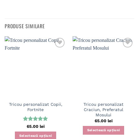
PRODUSE SIMILARE
Tricou personalizat Copii,
Tricou personalizat
Fortnite
Craciun, Preferatul
Mosului
65.00
lei
Evaluat la
65.00
lei
Selectează opțiuni
5
din 5
Selectează opțiuni
Acest