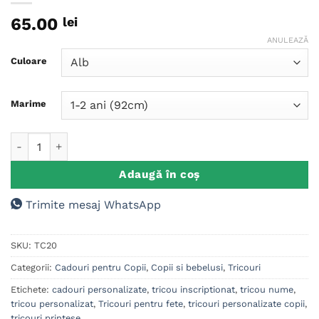
65.00
lei
ANULEAZĂ
Culoare
Marime
Cantitate Tricou personalizat Copii, Rapunzel M2
Adaugă în coș
Trimite mesaj WhatsApp
SKU:
TC20
Categorii:
Cadouri pentru Copii
,
Copii si bebelusi
,
Tricouri
Etichete:
cadouri personalizate
,
tricou inscriptionat
,
tricou nume
,
tricou personalizat
,
Tricouri pentru fete
,
tricouri personalizate copii
,
tricouri printese