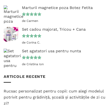
Marturii magnetice poza Botez Fetita
Evaluat la
de Carmen
5
din 5
Set cadou majorat, Tricou + Cana
Evaluat la
de Corina C.
5
din 5
Set agatatori usa pentru nunta
Evaluat la
de Cristina Ion
5
din 5
ARTICOLE RECENTE
Rucsac personalizat pentru copii: cum alegi modelul
potrivit pentru grădiniță, școală și activitățile de zi cu
zi?