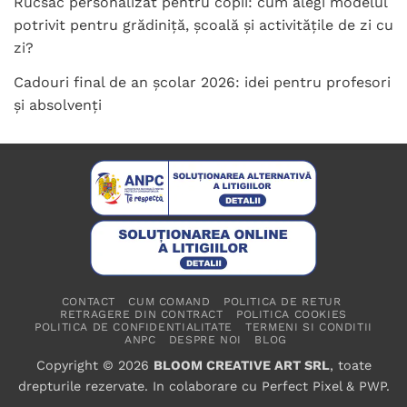
Rucsac personalizat pentru copii: cum alegi modelul
potrivit pentru grădiniță, școală și activitățile de zi cu
zi?
Cadouri final de an școlar 2026: idei pentru profesori
și absolvenți
CONTACT
CUM COMAND
POLITICA DE RETUR
RETRAGERE DIN CONTRACT
POLITICA COOKIES
POLITICA DE CONFIDENTIALITATE
TERMENI SI CONDITII
ANPC
DESPRE NOI
BLOG
Copyright © 2026
BLOOM CREATIVE ART SRL
, toate
drepturile rezervate. In colaborare cu
Perfect Pixel
&
PWP
.