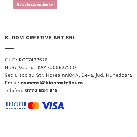
produs
a
este:
Selectează opțiunile
fost:
119.00 lei.
are
130.00 lei.
mai
multe
variații.
Opțiunile
BLOOM CREATIVE ART SRL
pot
fi
alese
C.I.F.: RO37433526
în
pagina
Nr.Reg.Com.: J2017000527200
produsului.
Sediu social: Str. Horea nr.104A, Deva, jud. Hunedoara
Email:
comenzi@bloomatelier.ro
Telefon:
0770 684 918