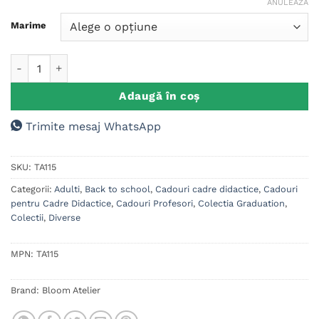
ANULEAZĂ
Marime
Cantitate Tricou Teacher Life
Adaugă în coș
Trimite mesaj WhatsApp
SKU:
TA115
Categorii:
Adulti
,
Back to school
,
Cadouri cadre didactice
,
Cadouri
pentru Cadre Didactice
,
Cadouri Profesori
,
Colectia Graduation
,
Colectii
,
Diverse
MPN:
TA115
Brand:
Bloom Atelier