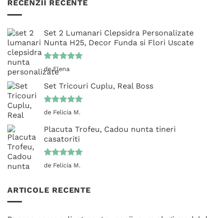
RECENZII RECENTE
Set 2 Lumanari Clepsidra Personalizate
Nunta H25, Decor Funda si Flori Uscate
Evaluat la
de Elena
5
din 5
Set Tricouri Cuplu, Real Boss
Evaluat la
de Felicia M.
5
din 5
Placuta Trofeu, Cadou nunta tineri
casatoriti
Evaluat la
de Felicia M.
5
din 5
ARTICOLE RECENTE