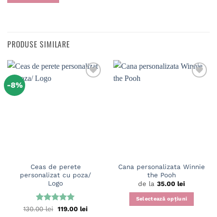
PRODUSE SIMILARE
-8%
Ceas de perete
Cana personalizata Winnie
personalizat cu poza/
the Pooh
Logo
de la
35.00
lei
Selectează opțiuni
Evaluat la
Prețul
Prețul
130.00
lei
119.00
lei
Acest
inițial
curent
5
din 5