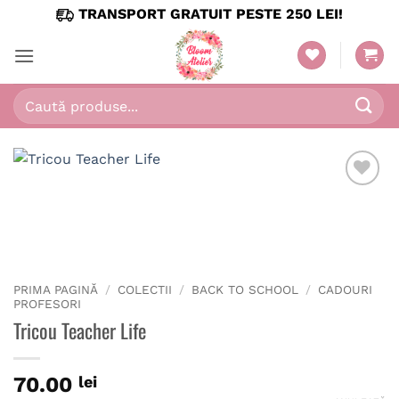
Skip
TRANSPORT GRATUIT PESTE 250 LEI!
to
content
Caută
după:
PRIMA PAGINĂ
/
COLECTII
/
BACK TO SCHOOL
/
CADOURI
PROFESORI
Tricou Teacher Life
70.00
lei