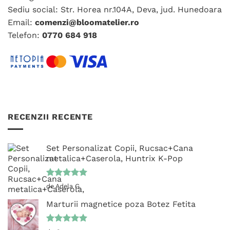
în
în
Sediu social: Str. Horea nr.104A, Deva, jud. Hunedoara
pagina
pagina
Email:
comenzi@bloomatelier.ro
produsului.
produsului.
Telefon:
0770 684 918
RECENZII RECENTE
Set Personalizat Copii, Rucsac+Cana
metalica+Caserola, Huntrix K-Pop
Evaluat la
de Adela G.
5
din 5
Marturii magnetice poza Botez Fetita