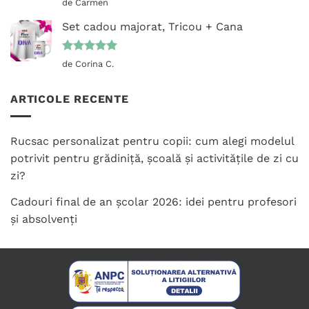
Evaluat la
de Carmen
5
din 5
Set cadou majorat, Tricou + Cana
Evaluat la
de Corina C.
5
din 5
ARTICOLE RECENTE
Rucsac personalizat pentru copii: cum alegi modelul
potrivit pentru grădiniță, școală și activitățile de zi cu
zi?
Cadouri final de an școlar 2026: idei pentru profesori
și absolvenți