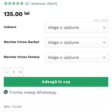
(O recenzie client)
Evaluat la
135.00
lei
5
din 5 pe
baza unei
ANULEAZĂ
singure
evaluări
Culoare
Marime tricou Barbat
Marime tricou Femeie
Cantitate Tricouri Personalizate Viitori Parinti M1
Adaugă în coș
Trimite mesaj WhatsApp
SKU:
TCU41