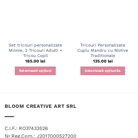
Set tricouri personalizate
Tricouri Personalizate
Minnie, 2 Tricouri Adulti +
Cuplu Mandru cu Motive
Tricou Copil
Traditionale
185.00
lei
135.00
lei
Selectează opțiuni
Selectează opțiunile
Acest
Acest
produs
produs
are
are
mai
mai
multe
multe
BLOOM CREATIVE ART SRL
variații.
variații.
Opțiunile
Opțiunile
pot
pot
C.I.F.: RO37433526
fi
fi
Nr.Reg.Com.: J2017000527200
alese
alese