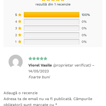
rezultă din 1 recenzie
5
100%
4
0%
3
0%
2
0%
1
0%
Evaluat la
Viorel Vasile
(proprietar verificat)
–
5
din 5
14/05/2023
Foarte buni
Adaugă o recenzie
Adresa ta de email nu va fi publicată.
Câmpurile
obligatorii sunt marcate cu
*