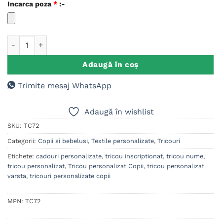
Incarca poza
*
:-
Cantitate Tricou personalizat Poza/Mesaj/Grafica ta
Adaugă în coș
Trimite mesaj WhatsApp
Adaugă în wishlist
SKU:
TC72
Categorii:
Copii si bebelusi
,
Textile personalizate
,
Tricouri
Etichete:
cadouri personalizate
,
tricou inscriptionat
,
tricou nume
,
tricou personalizat
,
Tricou personalizat Copii
,
tricou personalizat
varsta
,
tricouri personalizate copii
MPN:
TC72