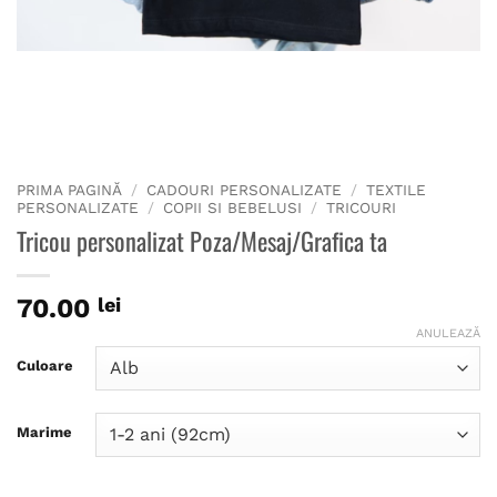
PRIMA PAGINĂ
/
CADOURI PERSONALIZATE
/
TEXTILE
PERSONALIZATE
/
COPII SI BEBELUSI
/
TRICOURI
Tricou personalizat Poza/Mesaj/Grafica ta
70.00
lei
ANULEAZĂ
Culoare
Marime