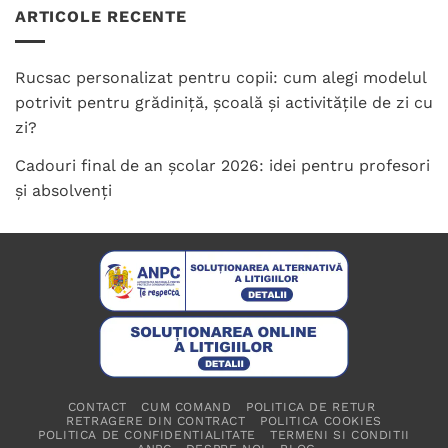
ARTICOLE RECENTE
Rucsac personalizat pentru copii: cum alegi modelul
potrivit pentru grădiniță, școală și activitățile de zi cu
zi?
Cadouri final de an școlar 2026: idei pentru profesori
și absolvenți
CONTACT
CUM COMAND
POLITICA DE RETUR
RETRAGERE DIN CONTRACT
POLITICA COOKIES
POLITICA DE CONFIDENTIALITATE
TERMENI SI CONDITII