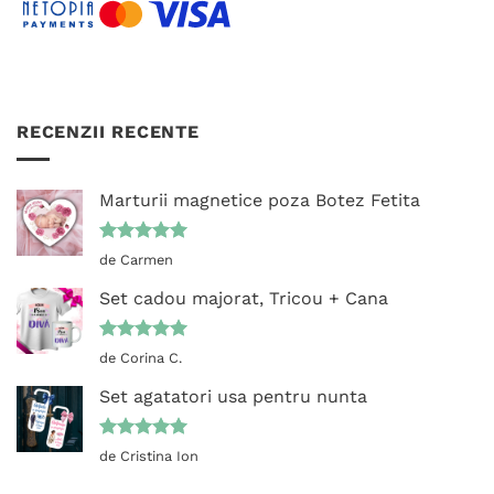
RECENZII RECENTE
Marturii magnetice poza Botez Fetita
Evaluat la
de Carmen
5
din 5
Set cadou majorat, Tricou + Cana
Evaluat la
de Corina C.
5
din 5
Set agatatori usa pentru nunta
Evaluat la
de Cristina Ion
5
din 5