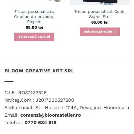
Tricou personalizat,
Tricou personalizat Copii,
Craciun de poveste,
Super Eroi
Pinguin
65.00
lei
65.00
lei
Selectează opțiuni
Selectează opțiuni
Acest
Acest
produs
produs
are
are
mai
mai
multe
multe
variații.
BLOOM CREATIVE ART SRL
variații.
Opțiunile
Opțiunile
pot
pot
fi
C.I.F.: RO37433526
fi
alese
Nr.Reg.Com.: J2017000527200
alese
în
în
Sediu social: Str. Horea nr.104A, Deva, jud. Hunedoara
pagina
pagina
produsului.
Email:
comenzi@bloomatelier.ro
produsului.
Telefon:
0770 684 918