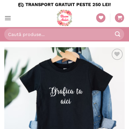
Skip
TRANSPORT GRATUIT PESTE 250 LEI!
to
content
Caută
după:
Adaugă
în
wishlist