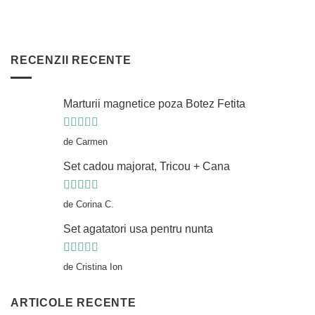
RECENZII RECENTE
Marturii magnetice poza Botez Fetita
Evaluat la
5
de Carmen
din 5
Set cadou majorat, Tricou + Cana
Evaluat la
5
de Corina C.
din 5
Set agatatori usa pentru nunta
Evaluat la
5
de Cristina Ion
din 5
ARTICOLE RECENTE