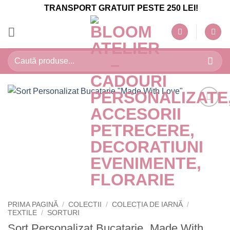
Skip
TRANSPORT GRATUIT PESTE 250 LEI!
to
content
Caută
după:
PRIMA PAGINĂ
/
COLECTII
/
COLECȚIA DE IARNĂ
/
TEXTILE
/
SORTURI
Sort Personalizat Bucatarie „Made With