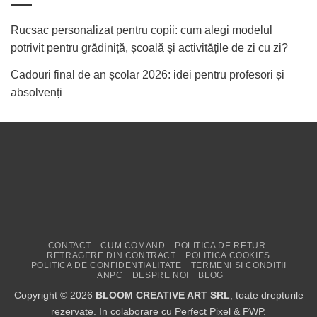
Rucsac personalizat pentru copii: cum alegi modelul
potrivit pentru grădiniță, școală și activitățile de zi cu zi?
Cadouri final de an școlar 2026: idei pentru profesori și
absolvenți
CONTACT
CUM COMAND
POLITICA DE RETUR
RETRAGERE DIN CONTRACT
POLITICA COOKIES
POLITICA DE CONFIDENTIALITATE
TERMENI SI CONDITII
ANPC
DESPRE NOI
BLOG
Copyright © 2026
BLOOM CREATIVE ART SRL
, toate drepturile
rezervate. In colaborare cu
Perfect Pixel
&
PWP
.