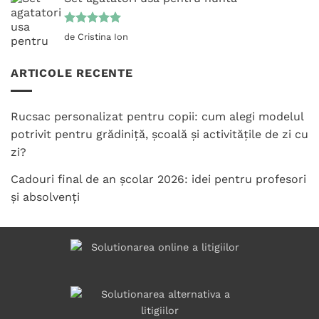
Evaluat la
de Cristina Ion
5
din 5
ARTICOLE RECENTE
Rucsac personalizat pentru copii: cum alegi modelul
potrivit pentru grădiniță, școală și activitățile de zi cu
zi?
Cadouri final de an școlar 2026: idei pentru profesori
și absolvenți