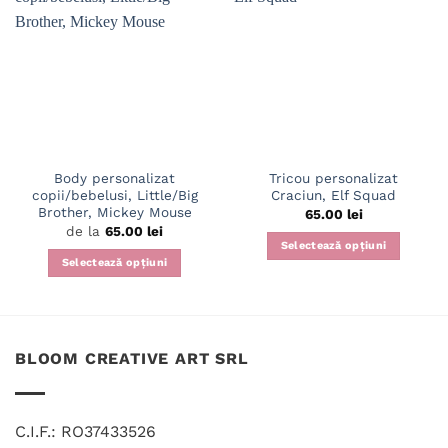
Body personalizat
Tricou personalizat
copii/bebelusi, Little/Big
Craciun, Elf Squad
Brother, Mickey Mouse
65.00
lei
de la
65.00
lei
Selectează opțiuni
Selectează opțiuni
Acest
Acest
produs
produs
are
are
mai
mai
multe
BLOOM CREATIVE ART SRL
multe
variații.
variații.
Opțiunile
Opțiunile
pot
C.I.F.: RO37433526
pot
fi