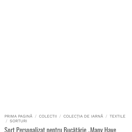
PRIMA PAGINĂ
/
COLECTII
/
COLECȚIA DE IARNĂ
/
TEXTILE
/
SORTURI
Șorț Personalizat pentru Bucătărie „Many Have