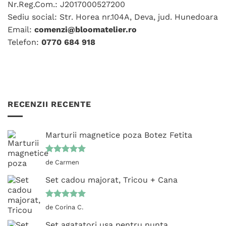
fi
Nr.Reg.Com.: J2017000527200
alese
alese
în
Sediu social: Str. Horea nr.104A, Deva, jud. Hunedoara
în
pagina
Email:
comenzi@bloomatelier.ro
pagina
produsului.
Telefon:
0770 684 918
produsului.
RECENZII RECENTE
Marturii magnetice poza Botez Fetita
Evaluat la
de Carmen
5
din 5
Set cadou majorat, Tricou + Cana
Evaluat la
de Corina C.
5
din 5
Set agatatori usa pentru nunta