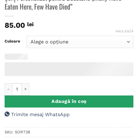
Eaten Here, Few Have Died”
85.00
lei
ANULEAZĂ
Culoare
Cantitate Șorț Personalizat pentru Bucătărie „Many Have Eat
Adaugă în coș
Trimite mesaj WhatsApp
SKU:
SORT28