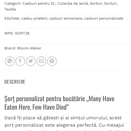
Categorii:
Cadouri pentru EL
,
Colecția de iarnă
,
Sorturi
,
Sorturi
,
Textile
Etichete:
cadou prieteni
,
cadouri aniversare
,
cadouri personalizate
MPN:
SORT28
Brand:
Bloom Atelier
DESCRIERE
Șorț personalizat pentru bucătărie „Many Have
Eaten Here, Few Have Died”
Dacă îți place să gătești și ai simțul umorului, acest
șorț personalizat este alegerea perfectă. Cu mesajul