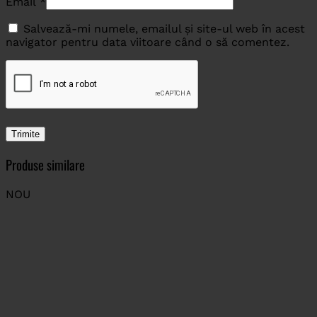
Email
*
Salvează-mi numele, emailul și site-ul web în acest
navigator pentru data viitoare când o să comentez.
Produse similare
NOU