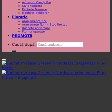
Accesorii Candy Bar
Cake toppere
Pachete Toppere
Machete polistiren
Florarie
Aranjamente flori
Aranjamete flori – Stoc limitat
Buchete aniversare
Flori criogenate
PROMOTII
Caută după: