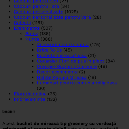
Cadouri pentru Sefi
(27)
Cadouri pentru Tata
(34)
Cadouri personalizate
(1029)
Cadouri Personalizate pentru Vara
(28)
Colectii
(1161)
Evenimente
(507)
Botez
(136)
Nunta
(388)
Accesorii pentru nunta
(175)
Bride To Be
(45)
Buchete mireasa/nasa
(21)
Cocarde/ Flori de pus in piept
(84)
Corsaje/ Bratari / Coronite
(46)
Decor evenimente
(2)
Halate Papuci Mireasa
(18)
Lumanari pentru cununia religioasa
(20)
Florarie online
(35)
Imbracaminte
(132)
Descriere
Acest
buchet de mireasă tip greenery cu verdeață
criogenată și accente visinii
este alegerea perfectă