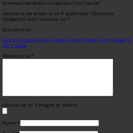
Greenery Verdeata criogenata Flori hartie”
Adresa ta de email nu va fi publicată.
Câmpurile
obligatorii sunt marcate cu
*
Evaluarea ta
Una din 5 stele
2 din 5 stele
3 din 5 stele
4 din 5 stele
5
din 5 stele
Recenzia ta
*
Upload up to 3 images or videos
Nume
*