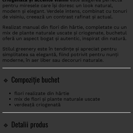
pentru miresele care își doresc un look natural,
modern și elegant. Verdele intens, combinat cu tonuri
de visiniu, creează un contrast rafinat și actual.
Realizat manual din flori din hârtie, completate cu un
mix de plante naturale uscate și criogenate, buchetul
oferă un aspect bogat și autentic, inspirat din natură.
Stilul greenery este în tendințe și apreciat pentru
simplitatea sa elegantă, fiind potrivit pentru nunți
moderne, în aer liber sau decoruri naturale.
🔹 Compoziție buchet
flori realizate din hârtie
mix de flori și plante naturale uscate
verdeață criogenată
🔹 Detalii produs