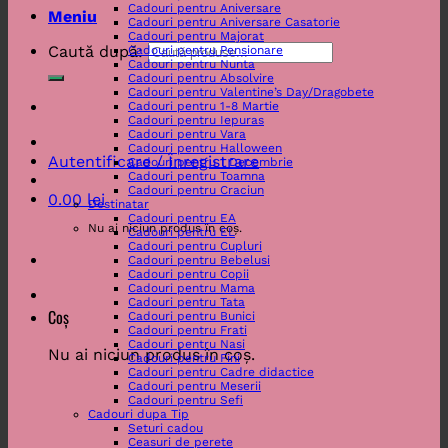
Cadouri pentru Aniversare
Meniu
Cadouri pentru Aniversare Casatorie
Cadouri pentru Majorat
Caută după:
Cadouri pentru Pensionare
Cadouri pentru Nunta
Cadouri pentru Absolvire
Cadouri pentru Valentine’s Day/Dragobete
Cadouri pentru 1-8 Martie
Cadouri pentru Iepuras
Cadouri pentru Vara
Cadouri pentru Halloween
Autentificare / Înregistrare
Cadouri pentru 1 Decembrie
Cadouri pentru Toamna
Cadouri pentru Craciun
0.00
lei
Destinatar
Cadouri pentru EA
Nu ai niciun produs în coș.
Cadouri pentru EL
Cadouri pentru Cupluri
Cadouri pentru Bebelusi
Cadouri pentru Copii
Cadouri pentru Mama
Cadouri pentru Tata
Coș
Cadouri pentru Bunici
Cadouri pentru Frati
Cadouri pentru Nasi
Nu ai niciun produs în coș.
Cadouri pentru Fini
Cadouri pentru Cadre didactice
Cadouri pentru Meserii
Cadouri pentru Sefi
Cadouri dupa Tip
Seturi cadou
Ceasuri de perete