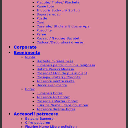
Placute/ Trofee/ Plachete
Rame foto
Tricouri/ Body-uri/ Sorturi
Suport medalii
Puzzle
Cani
Caserole/ Sticle si Bidoane Apa
Pusculite
Perne
Rucsaci/ Sacose/ Saculeti
Cadouri/Decoratiuni diverse
Corporate
Evenimente
Nunta
Buchete mireasa nasa
Lumanari pentru cununia religioasa
Halate Papuci Mireasa
Cocarde/ Flori de pus in piept
Corsaje/ Bratari / Coronite
Accesorii pentru nunta
Decor evenimente
Botez
Lumanari botez
Accesorii tort botez
Cocarde / Marturii botez
Figurine Nume Litere polistiren
Accesorii diverse botez
Accesorii petrecere
Baloane Bannere
Cifre polistiren
Figurine Nume Litere polistiren