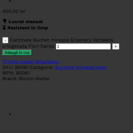
400.00
lei
💐 Lucrat manual
⏳ Rezistent în timp
Cantitate Buchet mireasa Greenery Verdeata
criogenata Flori hartie
Adaugă în coș
Trimite mesaj WhatsApp
SKU:
B0061
Categorie:
Buchete mireasa/nasa
MPN:
B0061
Brand:
Bloom Atelier