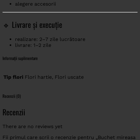
alegere accesorii
🔹 Livrare și execuție
realizare: 2–7 zile lucrătoare
livrare: 1–2 zile
Informații suplimentare
Tip flori
Flori hartie, Flori uscate
Recenzii (0)
Recenzii
There are no reviews yet
Fii primul care scrii o recenzie pentru „Buchet mireasa