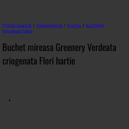
Prima pagină
/
Evenimente
/
Nunta
/
Buchete
mireasa/nasa
Buchet mireasa Greenery Verdeata
criogenata Flori hartie