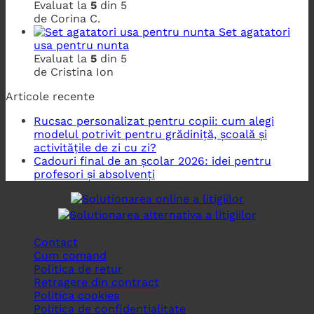
Evaluat la
5
din 5
de Corina C.
Set agatatori
usa pentru nunta
Evaluat la
5
din 5
de Cristina Ion
Articole recente
Rucsac personalizat pentru copii: cum alegi
modelul potrivit pentru grădiniță, școală și
activitățile de zi cu zi?
Cadouri final de an școlar 2026: idei pentru
profesori și absolvenți
Contact
Cum comand
Politica de retur
Retragere din contract
Politica cookies
Politica de confidentialitate