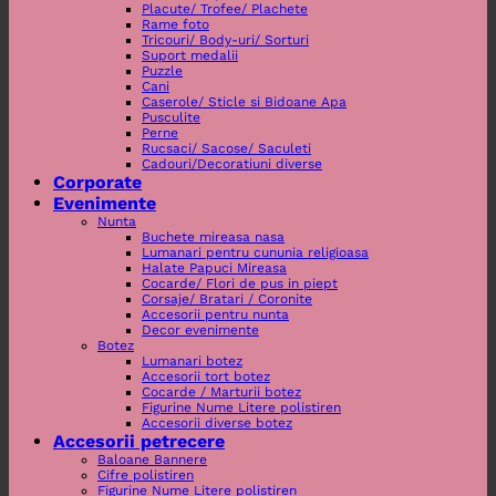
Placute/ Trofee/ Plachete
Rame foto
Tricouri/ Body-uri/ Sorturi
Suport medalii
Puzzle
Cani
Caserole/ Sticle si Bidoane Apa
Pusculite
Perne
Rucsaci/ Sacose/ Saculeti
Cadouri/Decoratiuni diverse
Corporate
Evenimente
Nunta
Buchete mireasa nasa
Lumanari pentru cununia religioasa
Halate Papuci Mireasa
Cocarde/ Flori de pus in piept
Corsaje/ Bratari / Coronite
Accesorii pentru nunta
Decor evenimente
Botez
Lumanari botez
Accesorii tort botez
Cocarde / Marturii botez
Figurine Nume Litere polistiren
Accesorii diverse botez
Accesorii petrecere
Baloane Bannere
Cifre polistiren
Figurine Nume Litere polistiren