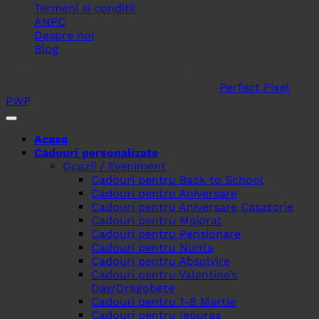
Termeni si conditii
ANPC
Despre noi
Blog
Copyright © 2026
BLOOM CREATIVE ART SRL
, toate
drepturile rezervate. In colaborare cu
Perfect Pixel
&
PWP
.
Acasa
Cadouri personalizate
Ocazii / Eveniment
Cadouri pentru Back to School
Cadouri pentru Aniversare
Cadouri pentru Aniversare Casatorie
Cadouri pentru Majorat
Cadouri pentru Pensionare
Cadouri pentru Nunta
Cadouri pentru Absolvire
Cadouri pentru Valentine’s
Day/Dragobete
Cadouri pentru 1-8 Martie
Cadouri pentru Iepuras