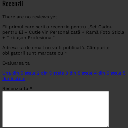
Recenzii
There are no reviews yet
Fii primul care scrii o recenzie pentru „Set Cadou
pentru El – Cutie Vin Personalizată + Ramă Foto Sticla
+ Tirbușon Profesional”
Adresa ta de email nu va fi publicată.
Câmpurile
obligatorii sunt marcate cu
*
Evaluarea ta
Una din 5 stele
2 din 5 stele
3 din 5 stele
4 din 5 stele
5
din 5 stele
Recenzia ta
*