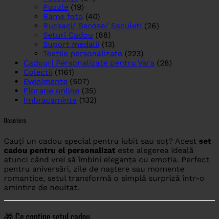
Puzzle
(19)
Rame foto
(40)
Rucsaci/ Sacose/ Saculeti
(26)
Seturi Cadou
(88)
Suport medalii
(13)
Textile personalizate
(223)
Cadouri Personalizate pentru Vara
(28)
Colectii
(1161)
Evenimente
(507)
Florarie online
(35)
Imbracaminte
(132)
Descriere
Cauți un cadou special pentru iubit sau soț? Acest
set
cadou pentru el personalizat
este alegerea ideală
atunci când vrei să îmbini eleganța cu emoția. Perfect
pentru aniversări, zile de naștere sau momente
romantice, setul transformă o simplă surpriză într-o
amintire de neuitat.
🎁 Ce conține setul cadou