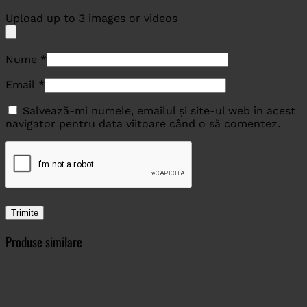
Upload up to 3 images or videos
Nume
*
Email
*
Salvează-mi numele, emailul și site-ul web în acest
navigator pentru data viitoare când o să comentez.
Produse similare