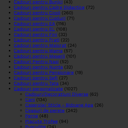
Cadouri pentru Bunici
(43)
Cadouri pentru Cadre Didactice
(72)
Cadouri pentru Copii
(260)
Cadouri pentru Cupluri
(71)
Cadouri pentru EA
(116)
Cadouri pentru EL
(108)
Cadouri pentru Fini
(32)
Cadouri pentru Frati
(22)
Cadouri pentru Majorat
(24)
Cadouri pentru Mama
(57)
Cadouri pentru Meserii
(101)
Cadouri Pentru Nasi
(52)
Cadouri pentru Nunta
(32)
Cadouri pentru Pensionare
(19)
Cadouri pentru Sefi
(27)
Cadouri pentru Tata
(34)
Cadouri personalizate
(1027)
Cadouri/Decoratiuni Diverse
(62)
Cani
(134)
Caserole/ Sticle - Bidoane Apa
(26)
Ceasuri de perete
(242)
Perne
(48)
Placute Trofee
(94)
Pusculite
(24)