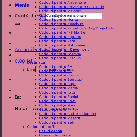
Cadouri pentru Aniversare
Meniu
Cadouri pentru Aniversare Casatorie
Cadouri pentru Majorat
Caută după:
Cadouri pentru Pensionare
Cadouri pentru Nunta
Cadouri pentru Absolvire
Cadouri pentru Valentine’s Day/Dragobete
Cadouri pentru 1-8 Martie
Cadouri pentru Iepuras
Cadouri pentru Vara
Cadouri pentru Halloween
Autentificare / Înregistrare
Cadouri pentru 1 Decembrie
Cadouri pentru Toamna
Cadouri pentru Craciun
0.00
lei
Destinatar
Cadouri pentru EA
Nu ai niciun produs în coș.
Cadouri pentru EL
Cadouri pentru Cupluri
Cadouri pentru Bebelusi
Cadouri pentru Copii
Cadouri pentru Mama
Cadouri pentru Tata
Coș
Cadouri pentru Bunici
Cadouri pentru Frati
Cadouri pentru Nasi
Nu ai niciun produs în coș.
Cadouri pentru Fini
Cadouri pentru Cadre didactice
Cadouri pentru Meserii
Cadouri pentru Sefi
Cadouri dupa Tip
Seturi cadou
Ceasuri de perete