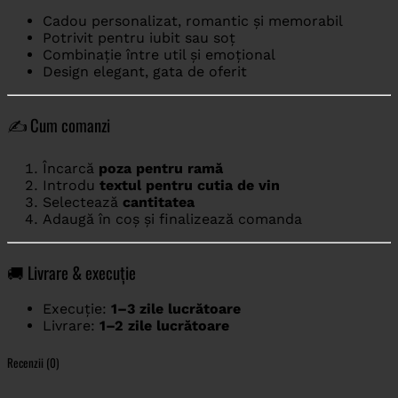
Cadou personalizat, romantic și memorabil
Potrivit pentru iubit sau soț
Combinație între util și emoțional
Design elegant, gata de oferit
✍️ Cum comanzi
Încarcă
poza pentru ramă
Introdu
textul pentru cutia de vin
Selectează
cantitatea
Adaugă în coș și finalizează comanda
🚚 Livrare & execuție
Execuție:
1–3 zile lucrătoare
Livrare:
1–2 zile lucrătoare
Recenzii (0)