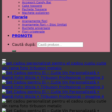
Accesorii Candy Bar
Cake toppere
Pachete Toppere
Machete polistiren
Florarie
Aranjamente flori
Aranjamete flori – Stoc limitat
Buchete aniversare
Flori criogenate
PROMOTII
Caută după: