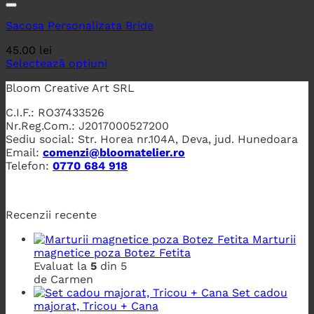
Sacosa Personalizata Bride
45.00
lei
Selectează opțiuni
Bloom Creative Art SRL
C.I.F.: RO37433526
Nr.Reg.Com.: J2017000527200
Sediu social: Str. Horea nr.104A, Deva, jud. Hunedoara
Email:
comenzi@bloomatelier.ro
Telefon:
0770 684 918
Recenzii recente
Marturii
magnetice poza Botez Fetita
Evaluat la
5
din 5
de Carmen
Set cadou
majorat, Tricou + Cana