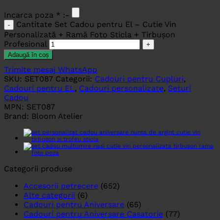
Incarca poza
*
:-
Cantitate Set Cadou pentru El – Cutie Vin
Personalizată + Ramă Foto Sticla + Tirbușon
Profesional
Adaugă în coș
Trimite mesaj WhatsApp
SKU:
SET087
Categorii:
Cadouri pentru Cupluri
,
Cadouri pentru EL
,
Cadouri personalizate
,
Seturi
Cadou
MPN:
SET087
Brand:
Bloom Atelier
Categorii produse
Accesorii petrecere
(652)
Alte categorii
(6)
Cadouri pentru Aniversare
(65)
Cadouri pentru Aniversare Casatorie
(77)