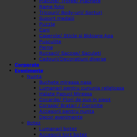
Placute/ Trofee/ Plachete
Rame foto
Tricouri/ Body-uri/ Sorturi
Suport medalii
Puzzle
Cani
Caserole/ Sticle si Bidoane Apa
Pusculite
Perne
Rucsaci/ Sacose/ Saculeti
Cadouri/Decoratiuni diverse
Corporate
Evenimente
Nunta
Buchete mireasa nasa
Lumanari pentru cununia religioasa
Halate Papuci Mireasa
Cocarde/ Flori de pus in piept
Corsaje/ Bratari / Coronite
Accesorii pentru nunta
Decor evenimente
Botez
Lumanari botez
Accesorii tort botez