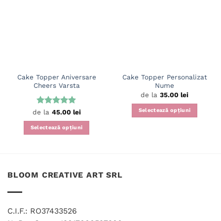
Cake Topper Aniversare
Cake Topper Personalizat
Cheers Varsta
Nume
de la
35.00
lei
Selectează opțiuni
Evaluat la
de la
45.00
lei
5
din 5
Acest
Selectează opțiuni
produs
Acest
are
produs
mai
are
multe
mai
variații.
BLOOM CREATIVE ART SRL
multe
Opțiunile
variații.
pot
Opțiunile
fi
C.I.F.: RO37433526
pot
alese