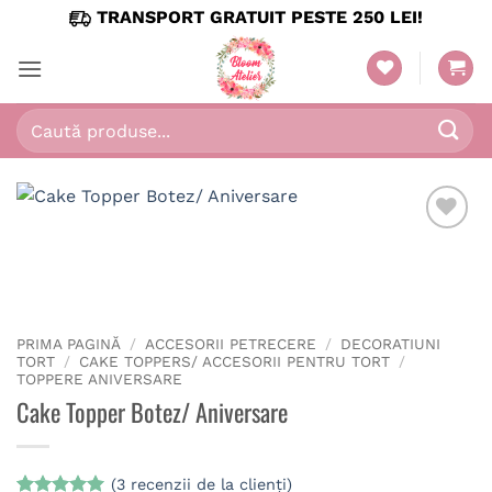
Skip
TRANSPORT GRATUIT PESTE 250 LEI!
to
content
Caută
după:
PRIMA PAGINĂ
/
ACCESORII PETRECERE
/
DECORATIUNI
TORT
/
CAKE TOPPERS/ ACCESORII PENTRU TORT
/
TOPPERE ANIVERSARE
Cake Topper Botez/ Aniversare
(
3
recenzii de la clienți)