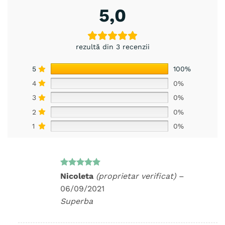
5,0
rezultă din 3 recenzii
5
100%
4
0%
3
0%
2
0%
1
0%
Evaluat la
Nicoleta
(proprietar verificat)
–
5
din 5
06/09/2021
Superba