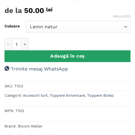
Evaluat la
3
de la
50.00
lei
5
din 5 pe
baza a
ANULEAZĂ
evaluări de
la clienți
Culoare
Cantitate Cake Topper Botez/ Aniversare
Adaugă în coș
Trimite mesaj WhatsApp
SKU:
T103
Categorii:
Accesorii tort
,
Toppere Aniversare
,
Toppere Botez
MPN:
T103
Brand:
Bloom Atelier