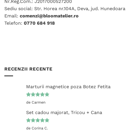
fi
Nr.Reg.Com.: J2017000527200
în
alese
Sediu social: Str. Horea nr.104A, Deva, jud. Hunedoara
pagina
în
produsului.
Email:
comenzi@bloomatelier.ro
pagina
Telefon:
0770 684 918
produsului.
RECENZII RECENTE
Marturii magnetice poza Botez Fetita
Evaluat la
de Carmen
5
din 5
Set cadou majorat, Tricou + Cana
Evaluat la
de Corina C.