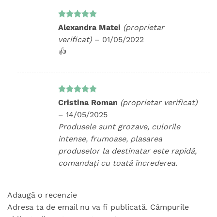
Evaluat la
Alexandra Matei
(proprietar
5
din 5
verificat)
–
01/05/2022
👍
Evaluat la
Cristina Roman
(proprietar verificat)
5
din 5
–
14/05/2025
Produsele sunt grozave, culorile
intense, frumoase, plasarea
produselor la destinatar este rapidă,
comandați cu toată încrederea.
Adaugă o recenzie
Adresa ta de email nu va fi publicată.
Câmpurile