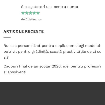
5
din 5
Set agatatori usa pentru nunta
Evaluat la
de Cristina Ion
5
din 5
ARTICOLE RECENTE
Rucsac personalizat pentru copii: cum alegi modelul
potrivit pentru grădiniță, școală și activitățile de zi cu
zi?
Cadouri final de an școlar 2026: idei pentru profesori
și absolvenți