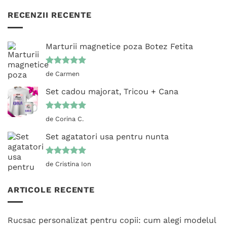
RECENZII RECENTE
Marturii magnetice poza Botez Fetita
Evaluat la
de Carmen
5
din 5
Set cadou majorat, Tricou + Cana
Evaluat la
de Corina C.
5
din 5
Set agatatori usa pentru nunta
Evaluat la
de Cristina Ion
5
din 5
ARTICOLE RECENTE
Rucsac personalizat pentru copii: cum alegi modelul