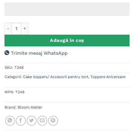
Cantitate Cake Topper Handbalista Personalizat Cu Nume Si 
Adaugă în coș
Trimite mesaj WhatsApp
SKU:
T248
Categorii:
Cake toppers/ Accesorii pentru tort
,
Toppere Aniversare
MPN:
T248
Brand:
Bloom Atelier