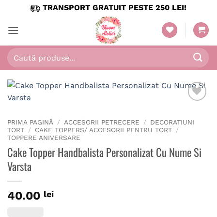
Skip
TRANSPORT GRATUIT PESTE 250 LEI!
to
content
Caută
după:
PRIMA PAGINĂ
/
ACCESORII PETRECERE
/
DECORATIUNI
TORT
/
CAKE TOPPERS/ ACCESORII PENTRU TORT
/
TOPPERE ANIVERSARE
Cake Topper Handbalista Personalizat Cu Nume Si
Varsta
40.00
lei