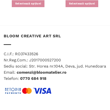
Selectează opțiuni
Selectează opțiuni
BLOOM CREATIVE ART SRL
C.I.F.: RO37433526
Nr.Reg.Com.: J2017000527200
Sediu social: Str. Horea nr.104A, Deva, jud. Hunedoara
Email:
comenzi@bloomatelier.ro
Telefon:
0770 684 918