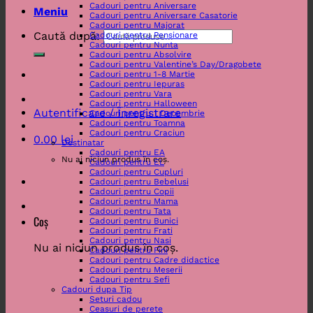
Cadouri pentru Aniversare
Meniu
Cadouri pentru Aniversare Casatorie
Cadouri pentru Majorat
Caută după:
Cadouri pentru Pensionare
Cadouri pentru Nunta
Cadouri pentru Absolvire
Cadouri pentru Valentine’s Day/Dragobete
Cadouri pentru 1-8 Martie
Cadouri pentru Iepuras
Cadouri pentru Vara
Cadouri pentru Halloween
Autentificare / Înregistrare
Cadouri pentru 1 Decembrie
Cadouri pentru Toamna
Cadouri pentru Craciun
0.00
lei
Destinatar
Cadouri pentru EA
Nu ai niciun produs în coș.
Cadouri pentru EL
Cadouri pentru Cupluri
Cadouri pentru Bebelusi
Cadouri pentru Copii
Cadouri pentru Mama
Cadouri pentru Tata
Coș
Cadouri pentru Bunici
Cadouri pentru Frati
Cadouri pentru Nasi
Nu ai niciun produs în coș.
Cadouri pentru Fini
Cadouri pentru Cadre didactice
Cadouri pentru Meserii
Cadouri pentru Sefi
Cadouri dupa Tip
Seturi cadou
Ceasuri de perete