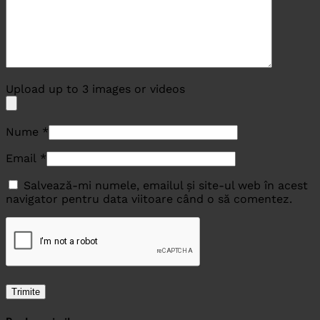
Upload up to 3 images or videos
Nume
*
Email
*
Salvează-mi numele, emailul și site-ul web în acest
navigator pentru data viitoare când o să comentez.