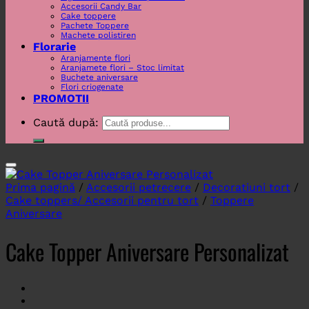
Accesorii Candy Bar
Cake toppere
Pachete Toppere
Machete polistiren
Florarie
Aranjamente flori
Aranjamete flori – Stoc limitat
Buchete aniversare
Flori criogenate
PROMOTII
Caută după:
Prima pagină
/
Accesorii petrecere
/
Decoratiuni tort
/
Cake toppers/ Accesorii pentru tort
/
Toppere
Aniversare
Cake Topper Aniversare Personalizat