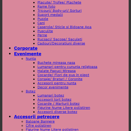
Placute/ Trofee/ Plachete
Rame foto
Tricouri/ Body-uri/ Sorturi
Suport medalii
Puzzle
Cani
Caserole/ Sticle si Bidoane Apa
Pusculite
Perne
Rucsaci/ Sacose/ Saculeti
Cadouri/Decoratiuni diverse
Corporate
Evenimente
Nunta
Buchete mireasa nasa
Lumanari pentru cununia religioasa
Halate Papuci Mireasa
Cocarde/ Flori de pus in piept
Corsaje/ Bratari / Coronite
Accesorii pentru nunta
Decor evenimente
Botez
Lumanari botez
Accesorii tort botez
Cocarde / Marturii botez
Figurine Nume Litere polistiren
Accesorii diverse botez
Accesorii petrecere
Baloane Bannere
Cifre polistiren
Figurine Nume Litere polistiren