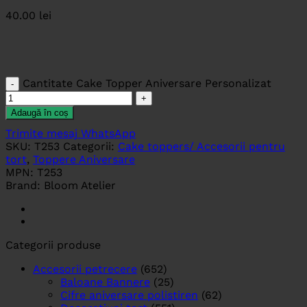
40.00
lei
Cantitate Cake Topper Aniversare Personalizat
Adaugă în coș
Trimite mesaj WhatsApp
SKU:
T253
Categorii:
Cake toppers/ Accesorii pentru
tort
,
Toppere Aniversare
MPN:
T253
Brand:
Bloom Atelier
Categorii produse
Accesorii petrecere
(652)
Baloane Bannere
(25)
Cifre aniversare polistiren
(62)