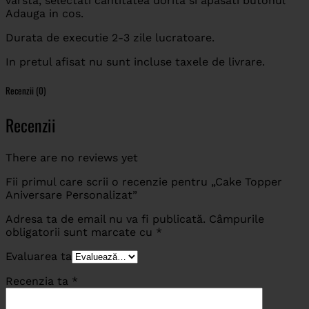
varsta, selectati cantitatea dorita si apasati butonul
Adauga in cos.
Durata de executie 2-3 zile lucratoare.
In pretul afisat nu sunt incluse taxele de livrare.
Recenzii (0)
Recenzii
There are no reviews yet
Fii primul care scrii o recenzie pentru „Cake Topper
Aniversare Personalizat”
Adresa ta de email nu va fi publicată.
Câmpurile
obligatorii sunt marcate cu
*
Evaluarea ta
Recenzia ta
*