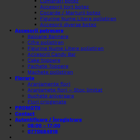
Lumanari botez
Accesorii tort botez
Cocarde / Marturii botez
Figurine Nume Litere polistiren
Accesorii diverse botez
Accesorii petrecere
Baloane Bannere
Cifre polistiren
Figurine Nume Litere polistiren
Accesorii Candy Bar
Cake toppere
Pachete Toppere
Machete polistiren
Florarie
Aranjamente flori
Aranjamete flori – Stoc limitat
Buchete aniversare
Flori criogenate
PROMOTII
Contact
Autentificare / Înregistrare
08:00 - 17:00
0770684918