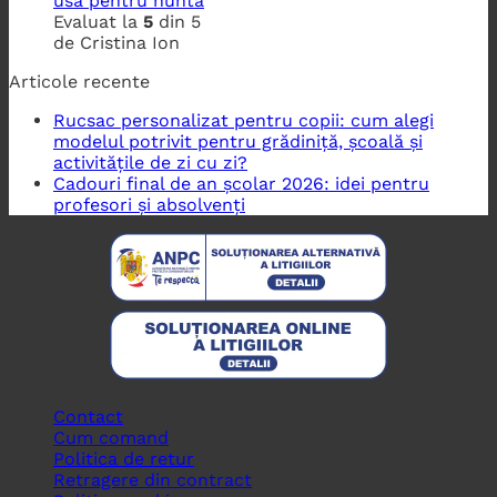
usa pentru nunta
Evaluat la
5
din 5
de Cristina Ion
Articole recente
Rucsac personalizat pentru copii: cum alegi
modelul potrivit pentru grădiniță, școală și
activitățile de zi cu zi?
Cadouri final de an școlar 2026: idei pentru
profesori și absolvenți
Contact
Cum comand
Politica de retur
Retragere din contract