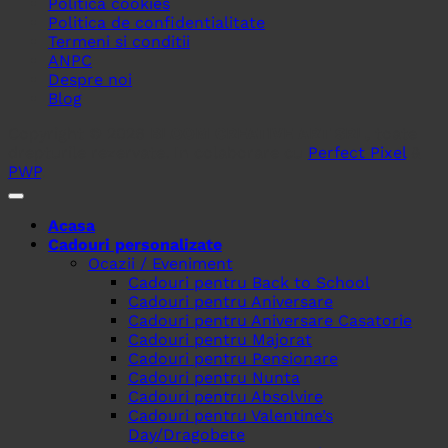
Politica cookies
Politica de confidentialitate
Termeni si conditii
ANPC
Despre noi
Blog
Copyright © 2026
BLOOM CREATIVE ART SRL
, toate
drepturile rezervate. In colaborare cu
Perfect Pixel
&
PWP
.
Acasa
Cadouri personalizate
Ocazii / Eveniment
Cadouri pentru Back to School
Cadouri pentru Aniversare
Cadouri pentru Aniversare Casatorie
Cadouri pentru Majorat
Cadouri pentru Pensionare
Cadouri pentru Nunta
Cadouri pentru Absolvire
Cadouri pentru Valentine’s
Day/Dragobete