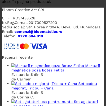
alese în pagina produsului.
Bloom Creative Art SRL
C.I.F.: RO37433526
Nr.Reg.Com.: J2017000527200
Sediu social: Str. Horea nr.104A, Deva, jud. Hunedoara
Email:
comenzi@bloomatelier.ro
Telefon:
0770 684 918
Recenzii recente
Marturii
magnetice poza Botez Fetita
Evaluat la
5
din 5
de Carmen
Set cadou
majorat, Tricou + Cana
Evaluat la
5
din 5
de Corina C.
Set agatatori