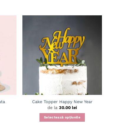
Adaugă
Adaugă
în
în
wishlist
wishlist
ata
Cake Topper Happy New Year
Cake 
de la
30.00
lei
Selectează opțiunile
Acest
produs