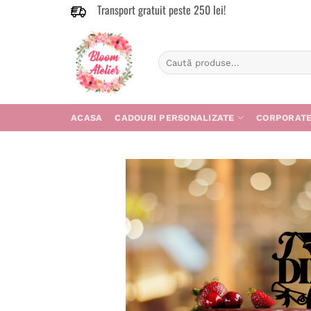
Transport gratuit peste 250 lei!
Skip
to
content
Caută
după:
ACASA
CADOURI PERSONALIZATE
CORPORAT