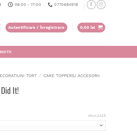
t
08:00 - 17:00
0770684918
Autentificare / Înregistrare
0.00
lei
MOTII
ECORATIUNI TORT
/
CAKE TOPPERS/ ACCESORII
Did It!
ANULEAZĂ