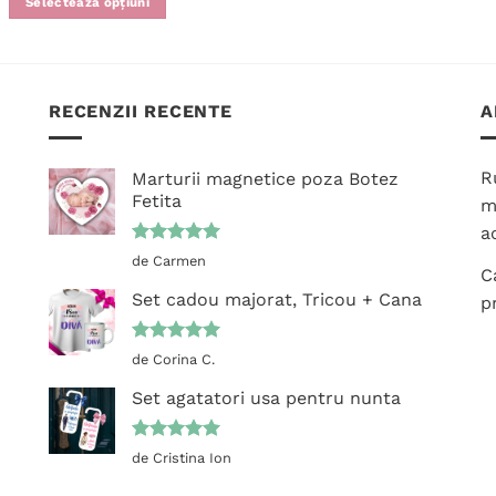
Selectează opțiuni
Acest
produs
are
mai
RECENZII RECENTE
A
multe
variații.
Opțiunile
R
Marturii magnetice poza Botez
pot
Fetita
m
fi
ac
alese
Evaluat la
de Carmen
în
C
5
din 5
pagina
Set cadou majorat, Tricou + Cana
p
produsului.
Evaluat la
de Corina C.
5
din 5
Set agatatori usa pentru nunta
Evaluat la
de Cristina Ion
5
din 5