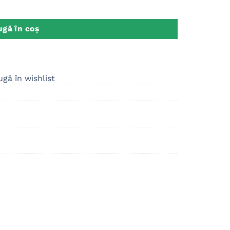
d It!
gă în coș
gă în wishlist