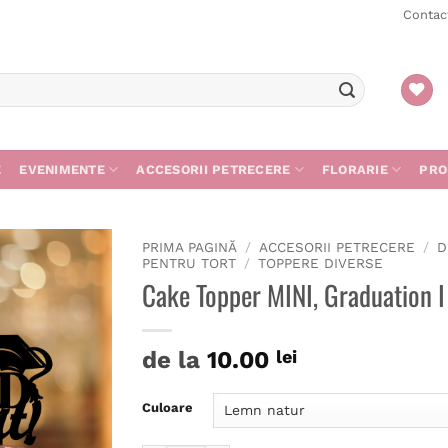
Contac
E
EVENIMENTE
ACCESORII PETRECERE
FLORARIE
PRO
PRIMA PAGINĂ
/
ACCESORII PETRECERE
/
D
PENTRU TORT
/
TOPPERE DIVERSE
Cake Topper MINI, Graduation I 
Adaugă
în
de la
10.00
lei
wishlist
Culoare