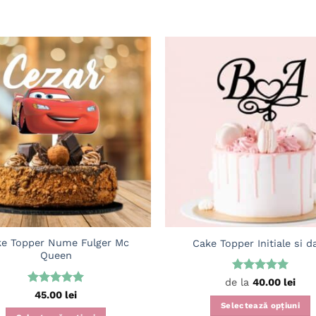
Adaugă
în
wishlist
e Topper Nume Fulger Mc
Cake Topper Initiale si d
Queen
Evaluat la
de la
40.00
lei
5
din 5
Evaluat la
45.00
lei
5
din 5
Selectează opțiuni