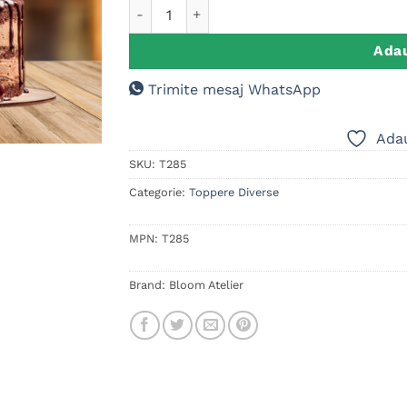
Cantitate Cake Topper MINI, Graduation I Di
Adau
Trimite mesaj WhatsApp
Adau
SKU:
T285
Categorie:
Toppere Diverse
MPN:
T285
Brand:
Bloom Atelier