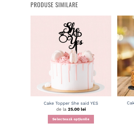
PRODUSE SIMILARE
Adaugă
în
wishlist
Cak
Cake Topper She said YES
de la
25.00
lei
Selectează opțiunile
Acest
produs