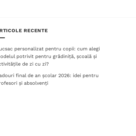
are
mai
multe
variații.
RTICOLE RECENTE
Opțiunile
pot
fi
ucsac personalizat pentru copii: cum alegi
alese
odelul potrivit pentru grădiniță, școală și
în
tivitățile de zi cu zi?
pagina
adouri final de an școlar 2026: idei pentru
produsului.
rofesori și absolvenți