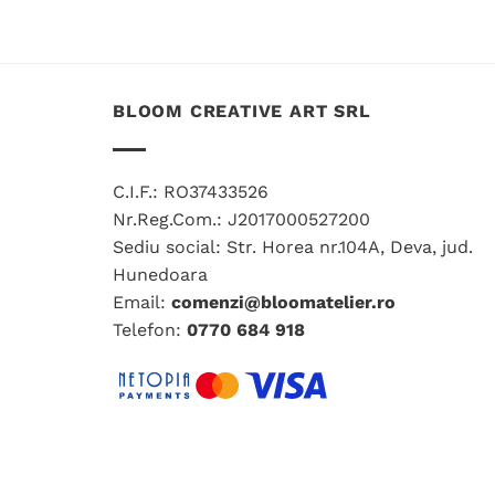
are
mai
multe
variații.
BLOOM CREATIVE ART SRL
Opțiunile
pot
fi
C.I.F.: RO37433526
alese
Nr.Reg.Com.: J2017000527200
în
Sediu social: Str. Horea nr.104A, Deva, jud.
pagina
Hunedoara
produsului.
Email:
comenzi@bloomatelier.ro
Telefon:
0770 684 918