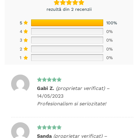
rezultă din 2 recenzii
5
100%
4
0%
3
0%
2
0%
1
0%
Evaluat la
Gabi Z.
(proprietar verificat)
–
5
din 5
14/05/2023
Profesionalism si seriozitate!
Evaluat la
Sanda
(proprietar verificat)
–