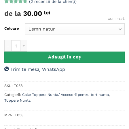
(
2
recenzii de la clienți)
Evaluat la
2
de la
30.00
lei
5
din 5 pe
baza a
ANULEAZĂ
evaluări de
la clienți
Culoare
Cantitate Cake Topper Miri cu inima
Adaugă în coș
Trimite mesaj WhatsApp
SKU:
T058
Categorii:
Cake Toppers Nunta/ Accesorii pentru tort nunta
,
Toppere Nunta
MPN:
T058