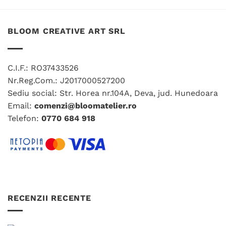
produs
produs
are
are
mai
mai
BLOOM CREATIVE ART SRL
multe
multe
variații.
variații.
Opțiunile
Opțiunile
C.I.F.: RO37433526
pot
pot
fi
fi
Nr.Reg.Com.: J2017000527200
alese
alese
Sediu social: Str. Horea nr.104A, Deva, jud. Hunedoara
în
în
Email:
comenzi@bloomatelier.ro
pagina
pagina
Telefon:
0770 684 918
produsului.
produsului.
RECENZII RECENTE