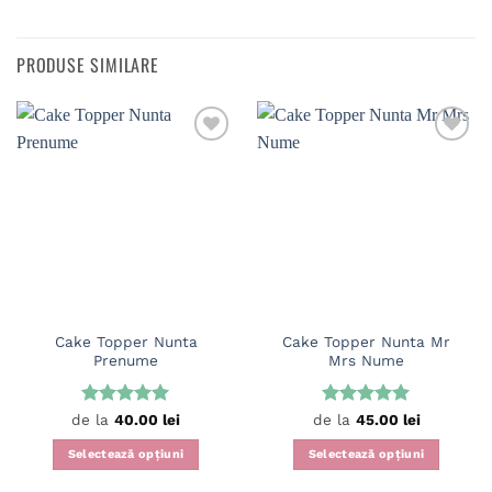
PRODUSE SIMILARE
Cake Topper Nunta
Cake Topper Nunta Mr
Prenume
Mrs Nume
Evaluat la
Evaluat la
de la
40.00
lei
de la
45.00
lei
5
din 5
5
din 5
Selectează opțiuni
Selectează opțiuni
Acest
Acest