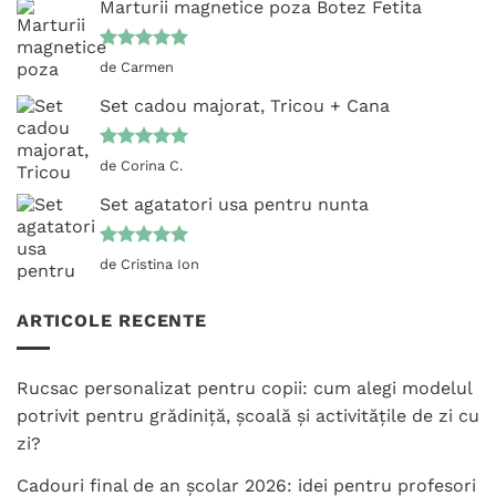
Marturii magnetice poza Botez Fetita
Evaluat la
de Carmen
5
din 5
Set cadou majorat, Tricou + Cana
Evaluat la
de Corina C.
5
din 5
Set agatatori usa pentru nunta
Evaluat la
de Cristina Ion
5
din 5
ARTICOLE RECENTE
Rucsac personalizat pentru copii: cum alegi modelul
potrivit pentru grădiniță, școală și activitățile de zi cu
zi?
Cadouri final de an școlar 2026: idei pentru profesori