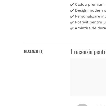
✔️ Cadou premium 
✔️ Design modern ș
✔️ Personalizare in
✔️ Potrivit pentru
✔️ Amintire de durat
1 recenzie pent
RECENZII (1)