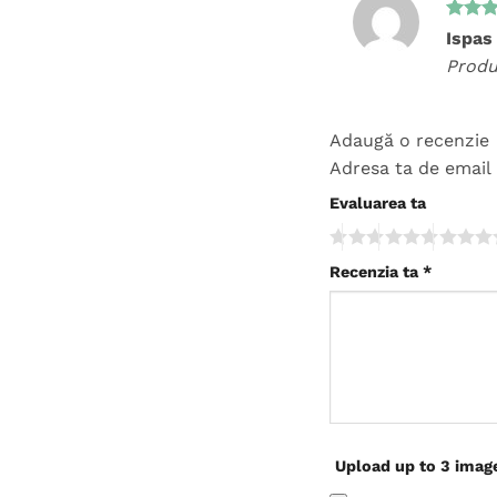
Evalua
Ispas
5
din 
Produ
Adaugă o recenzie
Adresa ta de email 
Evaluarea ta
Recenzia ta
*
Upload up to 3 imag