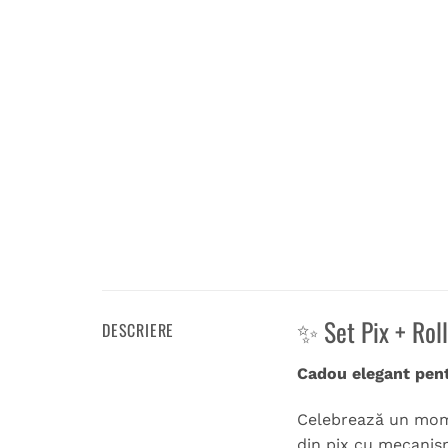
✨ Set Pix + Roll
DESCRIERE
Cadou elegant pen
Celebrează un mome
din pix cu mecanism