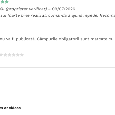
t la
 C.
(proprietar verificat)
–
09/07/2026
5
sul foarte bine realizat, comanda a ajuns repede. Recom
nu va fi publicată.
Câmpurile obligatorii sunt marcate cu
es or videos