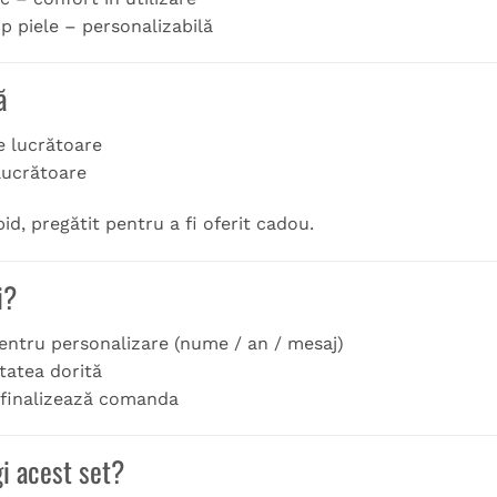
p piele – personalizabilă
ă
le lucrătoare
 lucrătoare
id, pregătit pentru a fi oferit cadou.
i?
pentru personalizare (nume / an / mesaj)
tatea dorită
i finalizează comanda
i acest set?