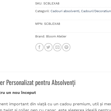
SKU:
SCBLEXA8
Categorii:
Cadouri absolventi
,
Cadouri/Decoratiun
MPN:
SCBLEXA8
Brand:
Bloom Atelier
er Personalizat pentru Absolvenți
tru un nou început
nt important din viață cu un cadou premium, util și memo
 twist și roller pen cu capac, este alegerea ideală pentru