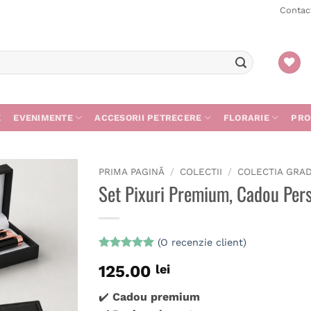
Contac
E
EVENIMENTE
ACCESORII PETRECERE
FLORARIE
PRO
PRIMA PAGINĂ
/
COLECTII
/
COLECTIA GRA
Set Pixuri Premium, Cadou Pers
Adaugă
în
wishlist
(O recenzie client)
Evaluat la
125.00
lei
5
din 5 pe
baza unei
singure
✔️
Cadou premium
evaluări