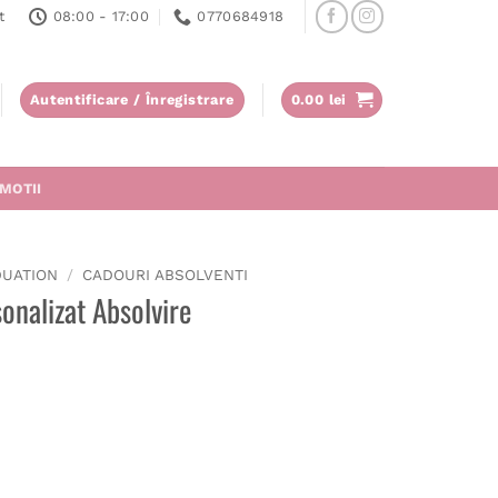
t
08:00 - 17:00
0770684918
Autentificare / Înregistrare
0.00
lei
MOTII
DUATION
/
CADOURI ABSOLVENTI
onalizat Absolvire