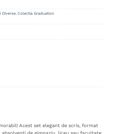
i Diverse
,
Colectia Graduation
rabil! Acest set elegant de scris, format
 absolvenți de gimnaziu, liceu sau facultate.