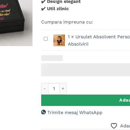
✔️ Design elegant
✔️ Util zilnic
Cumpara impreuna cu:
1
×
Ursulet Absolvent Perso
Ursulet
Absolvirii
Absolvent
Personalizat
Anul
Promotiei
-
Anul
Absolvirii
Cantitate Set Pixuri Premium, Cadou Person
Adau
Trimite mesaj WhatsApp
Adau