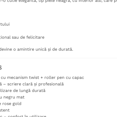
tr-o cutie elegantă, tip piele neagră, cu interior alb, care 
tului
ional sau de felicitare
evine o amintire unică și de durată.
s
x cu mecanism twist + roller pen cu capac
ă – scriere clară și profesională
lizare de lungă durată
iu negru mat
e rose gold
stent
 – confort în utilizare