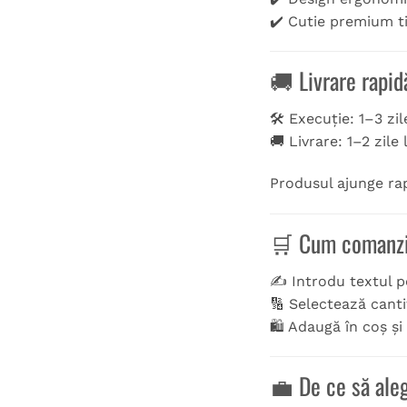
✔️ Cutie premium ti
🚚 Livrare rapid
🛠️ Execuție: 1–3 zi
🚚 Livrare: 1–2 zile
Produsul ajunge rap
🛒 Cum comanz
✍️ Introdu textul 
🔢 Selectează canti
🛍️ Adaugă în coș ș
💼 De ce să aleg