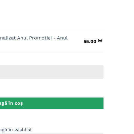
nalizat Anul Promotiei - Anul
lei
55.00
alizat Absolvire
gă în coș
gă în wishlist