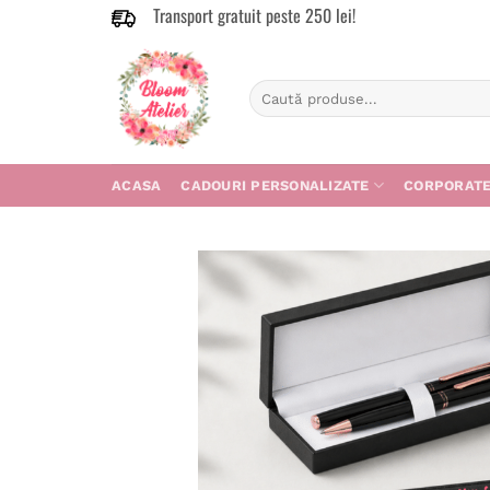
Transport gratuit peste 250 lei!
Skip
to
content
Caută
după:
ACASA
CADOURI PERSONALIZATE
CORPORAT