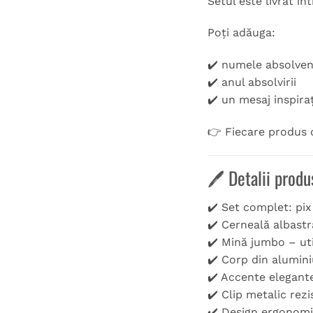
Setul este livrat în
Poți adăuga:
✔️ numele absolven
✔️ anul absolvirii
✔️ un mesaj inspiraț
👉 Fiecare produs d
🖊️ Detalii produ
✔️ Set complet: pi
✔️ Cerneală albastr
✔️ Mină jumbo – uti
✔️ Corp din alumin
✔️ Accente elegant
✔️ Clip metalic rezi
✔️ Design ergonomic