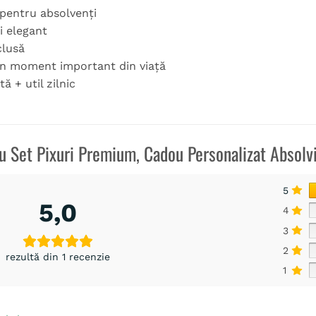
pentru absolvenți
i elegant
clusă
 un moment important din viață
ă + util zilnic
ru
Set Pixuri Premium, Cadou Personalizat Absolv
5
5,0
4
3
2
rezultă din 1 recenzie
1