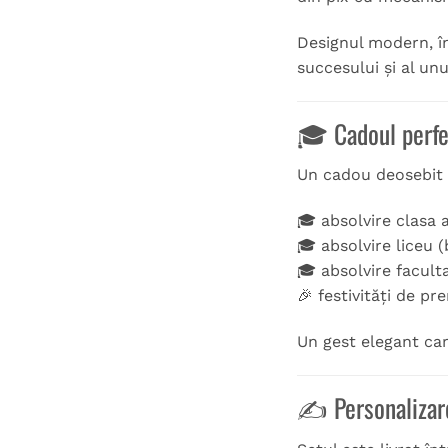
Designul modern, în
succesului și al un
🎓 Cadoul perfe
Un cadou deosebit 
🎓 absolvire clasa a
🎓 absolvire liceu 
🎓 absolvire facult
🎉 festivități de pr
Un gest elegant ca
✍️ Personalizar