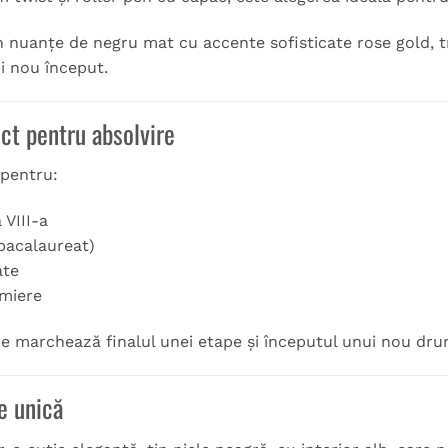
 nuanțe de negru mat cu accente sofisticate rose gold, t
ui nou început.
ct pentru absolvire
pentru:
 VIII-a
(bacalaureat)
ate
emiere
re marchează finalul unei etape și începutul unui nou dru
e unică