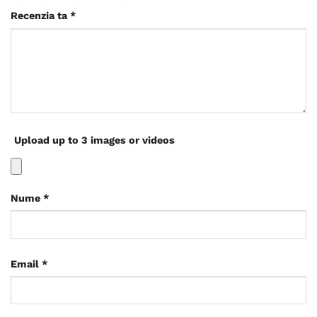
Recenzia ta
*
Upload up to 3 images or videos
Nume
*
Email
*