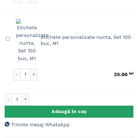
Etichete personalizate nunta, Set 100
Etichete
buc, M1
personalizate
nunta,
Set
100
Cantitate Etichete personalizate nunta, Set 100 buc, M1
lei
buc,
25.00
M1
Cantitate Cake Topper Mr Mrs Mireasa Gravida M1
Adaugă în coș
Trimite mesaj WhatsApp