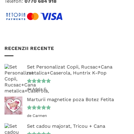
Telefon:
0770 684 918
produsului.
RECENZII RECENTE
Set Personalizat Copii, Rucsac+Cana
metalica+Caserola, Huntrix K-Pop
Evaluat la
de Adela G.
5
din 5
Marturii magnetice poza Botez Fetita
Evaluat la
de Carmen
5
din 5
Set cadou majorat, Tricou + Cana