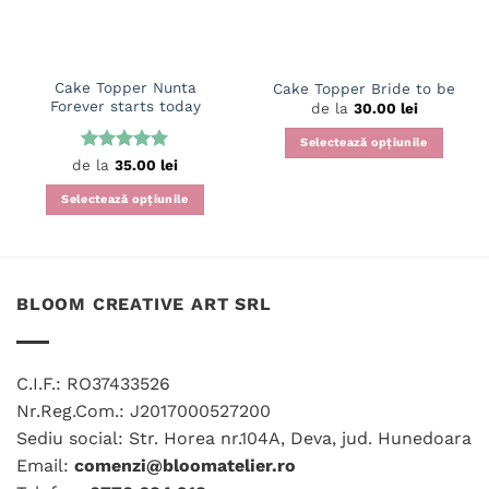
Cake Topper Nunta
Cake Topper Bride to be
Forever starts today
de la
30.00
lei
Selectează opțiunile
Evaluat la
de la
35.00
lei
Acest
5
din 5
produs
Selectează opțiunile
are
Acest
mai
produs
multe
are
variații.
mai
BLOOM CREATIVE ART SRL
Opțiunile
multe
pot
variații.
fi
Opțiunile
alese
C.I.F.: RO37433526
pot
în
fi
Nr.Reg.Com.: J2017000527200
pagina
alese
Sediu social: Str. Horea nr.104A, Deva, jud. Hunedoara
produsului.
în
Email:
comenzi@bloomatelier.ro
pagina