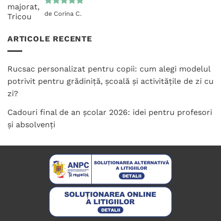
Evaluat la
de Corina C.
5
din 5
ARTICOLE RECENTE
Rucsac personalizat pentru copii: cum alegi modelul
potrivit pentru grădiniță, școală și activitățile de zi cu
zi?
Cadouri final de an școlar 2026: idei pentru profesori
și absolvenți