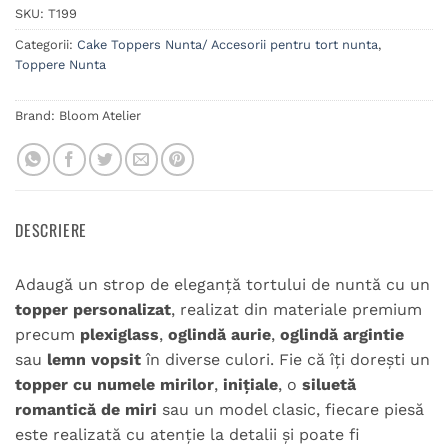
SKU:
T199
Categorii:
Cake Toppers Nunta/ Accesorii pentru tort nunta
,
Toppere Nunta
Brand:
Bloom Atelier
DESCRIERE
Adaugă un strop de eleganță tortului de nuntă cu un
topper personalizat
, realizat din materiale premium
precum
plexiglass
,
oglindă aurie
,
oglindă argintie
sau
lemn vopsit
în diverse culori. Fie că îți dorești un
topper cu numele mirilor
,
inițiale
, o
siluetă
romantică de miri
sau un model clasic, fiecare piesă
este realizată cu atenție la detalii și poate fi