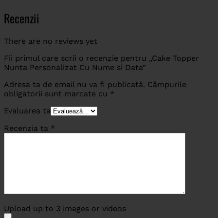
Recenzii
There are no reviews yet
Fii primul care scrii o recenzie pentru „Cake Topper
Nunta Personalizat Cu Nume si Data”
Adresa ta de email nu va fi publicată.
Câmpurile
obligatorii sunt marcate cu
*
Evaluarea ta
Recenzia ta
*
Upload up to 3 images or videos