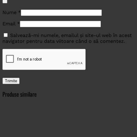
Nume
*
Email
*
Salvează-mi numele, emailul și site-ul web în acest
navigator pentru data viitoare când o să comentez.
Produse similare