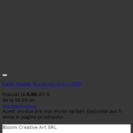
Cake Topper Nunta Mr Mrs – T001
Evaluat la
4.94
din 5
de la
55.00
lei
Selectează opțiuni
Acest produs are mai multe variații. Opțiunile pot fi
alese în pagina produsului.
Bloom Creative Art SRL