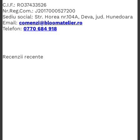
C.I.F.: RO37433526
Nr.Reg.Com.: J2017000527200
Sediu social: Str. Horea nr.104A, Deva, jud. Hunedoara
Email:
comenzi@bloomatelier.ro
Telefon:
0770 684 918
Recenzii recente