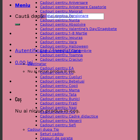
Cadouri pentru Aniversare
Meniu
Cadouri pentru Aniversare Casatorie
Cadouri pentru Majorat
Caută după:
Cadouri pentru Pensionare
Cadouri pentru Nunta
Cadouri pentru Absolvire
Cadouri pentru Valentine’s Day/Dragobete
Cadouri pentru 1-8 Martie
Cadouri pentru Iepuras
Cadouri pentru Vara
Cadouri pentru Halloween
Autentificare / Înregistrare
Cadouri pentru 1 Decembrie
Cadouri pentru Toamna
Cadouri pentru Craciun
0.00
lei
Destinatar
Cadouri pentru EA
Nu ai niciun produs în coș.
Cadouri pentru EL
Cadouri pentru Cupluri
Cadouri pentru Bebelusi
Cadouri pentru Copii
Cadouri pentru Mama
Cadouri pentru Tata
Coș
Cadouri pentru Bunici
Cadouri pentru Frati
Cadouri pentru Nasi
Nu ai niciun produs în coș.
Cadouri pentru Fini
Cadouri pentru Cadre didactice
Cadouri pentru Meserii
Cadouri pentru Sefi
Cadouri dupa Tip
Seturi cadou
Ceasuri de perete