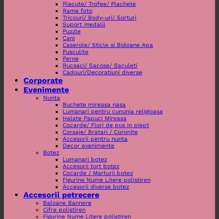
Placute/ Trofee/ Plachete
Rame foto
Tricouri/ Body-uri/ Sorturi
Suport medalii
Puzzle
Cani
Caserole/ Sticle si Bidoane Apa
Pusculite
Perne
Rucsaci/ Sacose/ Saculeti
Cadouri/Decoratiuni diverse
Corporate
Evenimente
Nunta
Buchete mireasa nasa
Lumanari pentru cununia religioasa
Halate Papuci Mireasa
Cocarde/ Flori de pus in piept
Corsaje/ Bratari / Coronite
Accesorii pentru nunta
Decor evenimente
Botez
Lumanari botez
Accesorii tort botez
Cocarde / Marturii botez
Figurine Nume Litere polistiren
Accesorii diverse botez
Accesorii petrecere
Baloane Bannere
Cifre polistiren
Figurine Nume Litere polistiren