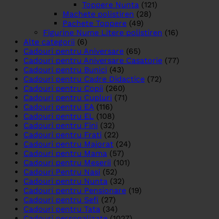
Toppere Nunta
(121)
Machete polistiren
(28)
Pachete Toppere
(49)
Figurine Nume Litere polistiren
(16)
Alte categorii
(6)
Cadouri pentru Aniversare
(65)
Cadouri pentru Aniversare Casatorie
(77)
Cadouri pentru Bunici
(43)
Cadouri pentru Cadre Didactice
(72)
Cadouri pentru Copii
(260)
Cadouri pentru Cupluri
(71)
Cadouri pentru EA
(116)
Cadouri pentru EL
(108)
Cadouri pentru Fini
(32)
Cadouri pentru Frati
(22)
Cadouri pentru Majorat
(24)
Cadouri pentru Mama
(57)
Cadouri pentru Meserii
(101)
Cadouri Pentru Nasi
(52)
Cadouri pentru Nunta
(32)
Cadouri pentru Pensionare
(19)
Cadouri pentru Sefi
(27)
Cadouri pentru Tata
(34)
Cadouri personalizate
(1027)