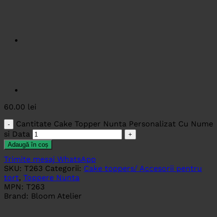
60.00
lei
Cantitate Cake Topper Nunta Personalizat Cu Nume
si Data
Adaugă în coș
Trimite mesaj WhatsApp
SKU:
T263
Categorii:
Cake toppers/ Accesorii pentru
tort
,
Toppere Nunta
MPN:
T263
Brand:
Bloom Atelier