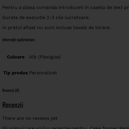
Pentru a plasa comanda introduceti in caseta de text pre
Durata de executie 2-3 zile lucratoare.
In pretul afisat nu sunt incluse taxele de livrare.
Informații suplimentare
Culoare
Alb (Plexiglas)
Tip produs
Personalizat
Recenzii (0)
Recenzii
There are no reviews yet
Fii primul care scrii o recenzie pentru „Cake Topper Pe