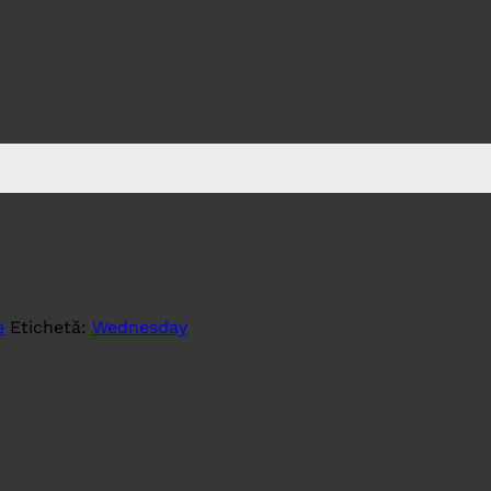
e
Etichetă:
Wednesday