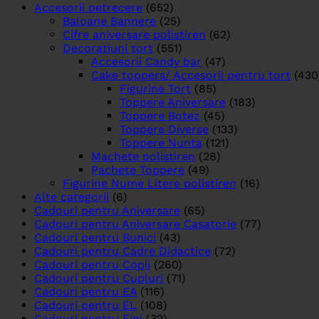
Accesorii petrecere
(652)
Baloane Bannere
(25)
Cifre aniversare polistiren
(62)
Decoratiuni tort
(551)
Accesorii Candy bar
(47)
Cake toppers/ Accesorii pentru tort
(430
Figurine Tort
(85)
Toppere Aniversare
(183)
Toppere Botez
(45)
Toppere Diverse
(133)
Toppere Nunta
(121)
Machete polistiren
(28)
Pachete Toppere
(49)
Figurine Nume Litere polistiren
(16)
Alte categorii
(6)
Cadouri pentru Aniversare
(65)
Cadouri pentru Aniversare Casatorie
(77)
Cadouri pentru Bunici
(43)
Cadouri pentru Cadre Didactice
(72)
Cadouri pentru Copii
(260)
Cadouri pentru Cupluri
(71)
Cadouri pentru EA
(116)
Cadouri pentru EL
(108)
Cadouri pentru Fini
(32)