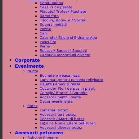
Seturi cadou
Ceasuri de perete
Placute/ Trofee/ Plachete
Rame foto
Tricouri/ Body-uri/ Sorturi
Suport medalii
Puzzle
Cani
Caserole/ Sticle si Bidoane Apa
Pusculite
Perne
Rucsaci/ Sacose/ Saculeti
Cadouri/Decoratiuni diverse
Corporate
Evenimente
Nunta
Buchete mireasa nasa
Lumanari pentru cununia religioasa
Halate Papuci Mireasa
Cocarde/ Flori de pus in piept
Corsaje/ Bratari / Coronite
Accesorii pentru nunta
Decor evenimente
Botez
Lumanari botez
Accesorii tort botez
Cocarde / Marturii botez
Figurine Nume Litere polistiren
Accesorii diverse botez
Accesorii petrecere
Baloane Bannere