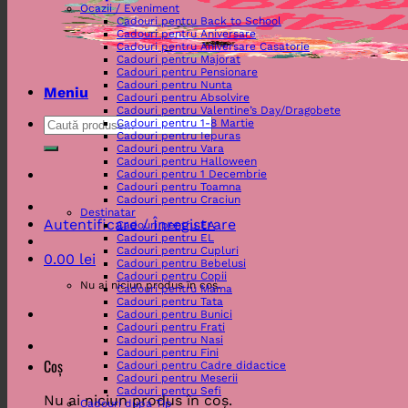
Ocazii / Eveniment
Cadouri pentru Back to School
Cadouri pentru Aniversare
Cadouri pentru Aniversare Casatorie
Cadouri pentru Majorat
Cadouri pentru Pensionare
Cadouri pentru Nunta
Meniu
Cadouri pentru Absolvire
Cadouri pentru Valentine’s Day/Dragobete
Caută
Cadouri pentru 1-8 Martie
Cadouri pentru Iepuras
după:
Cadouri pentru Vara
Cadouri pentru Halloween
Cadouri pentru 1 Decembrie
Cadouri pentru Toamna
Cadouri pentru Craciun
Destinatar
Autentificare / Înregistrare
Cadouri pentru EA
Cadouri pentru EL
Cadouri pentru Cupluri
0.00
lei
Cadouri pentru Bebelusi
Cadouri pentru Copii
Nu ai niciun produs în coș.
Cadouri pentru Mama
Cadouri pentru Tata
Cadouri pentru Bunici
Cadouri pentru Frati
Cadouri pentru Nasi
Cadouri pentru Fini
Coș
Cadouri pentru Cadre didactice
Cadouri pentru Meserii
Cadouri pentru Sefi
Nu ai niciun produs în coș.
Cadouri dupa Tip