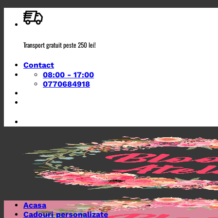
Skip
to
content
Transport gratuit peste 250 lei!
Contact
08:00 - 17:00
0770684918
Acasa
Cadouri personalizate