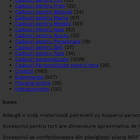
Cadouri pentru Frati
(22)
Cadouri pentru Majorat
(24)
Cadouri pentru Mama
(57)
Cadouri pentru Meserii
(101)
Cadouri Pentru Nasi
(52)
Cadouri pentru Nunta
(32)
Cadouri pentru Pensionare
(19)
Cadouri pentru Sefi
(27)
Cadouri pentru Tata
(34)
Cadouri personalizate
(1029)
Cadouri Personalizate pentru Vara
(28)
Colectii
(1161)
Evenimente
(507)
Florarie online
(35)
Imbracaminte
(132)
Descriere
Adaugă o notă misterioasă petrecerii cu topperul persona
Accesoriul pentru tort are dimensiune aproximativa de 1
Accesoriul se confectioneaza din plexiglass/ placaj MDF 