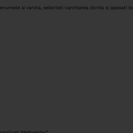
numele si varsta, selectati cantitatea dorita si apasati b
rsonalizat Wednesday”