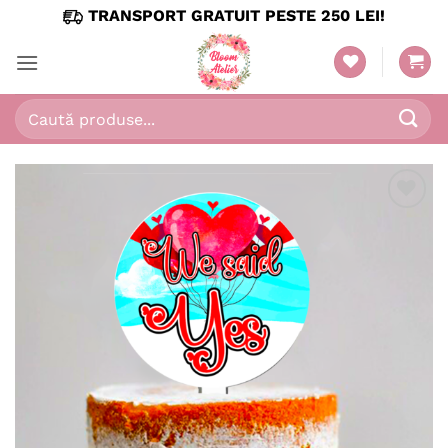
Skip
TRANSPORT GRATUIT PESTE 250 LEI!
to
content
Caută
după:
Adaugă
în
wishlist