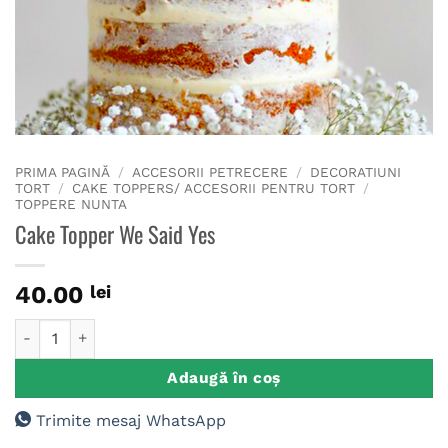
PRIMA PAGINĂ
/
ACCESORII PETRECERE
/
DECORATIUNI
TORT
/
CAKE TOPPERS/ ACCESORII PENTRU TORT
/
TOPPERE NUNTA
Cake Topper We Said Yes
40.00
lei
Cantitate Cake Topper We Said Yes
Adaugă în coș
Trimite mesaj WhatsApp