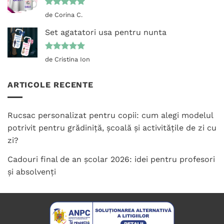
Evaluat la
de Corina C.
5
din 5
Set agatatori usa pentru nunta
Evaluat la
de Cristina Ion
5
din 5
ARTICOLE RECENTE
Rucsac personalizat pentru copii: cum alegi modelul
potrivit pentru grădiniță, școală și activitățile de zi cu
zi?
Cadouri final de an școlar 2026: idei pentru profesori
și absolvenți