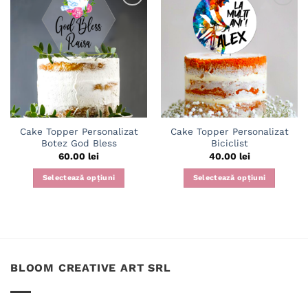
Adaugă
Adaugă
în
în
wishlist
wishlist
Cake Topper Personalizat
Cake Topper Personalizat
Botez God Bless
Biciclist
60.00
lei
40.00
lei
Selectează opțiuni
Selectează opțiuni
BLOOM CREATIVE ART SRL