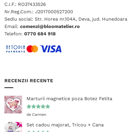
C.I.F.: RO37433526
Nr.Reg.Com.: J2017000527200
Sediu social: Str. Horea nr.104A, Deva, jud. Hunedoara
Email:
comenzi@bloomatelier.ro
Telefon:
0770 684 918
RECENZII RECENTE
Marturii magnetice poza Botez Fetita
Evaluat la
de Carmen
5
din 5
Set cadou majorat, Tricou + Cana