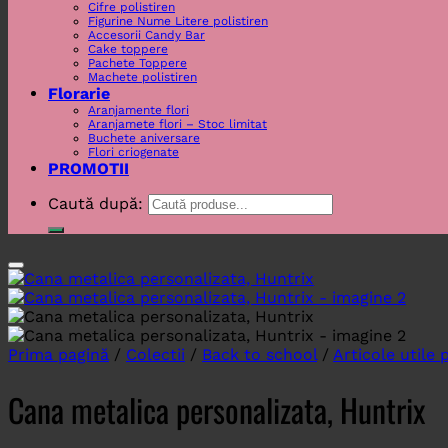
Cifre polistiren
Figurine Nume Litere polistiren
Accesorii Candy Bar
Cake toppere
Pachete Toppere
Machete polistiren
Florarie
Aranjamente flori
Aranjamete flori – Stoc limitat
Buchete aniversare
Flori criogenate
PROMOTII
Caută după:
Prima pagină
/
Colectii
/
Back to school
/
Articole utile 
Cana metalica personalizata, Huntrix