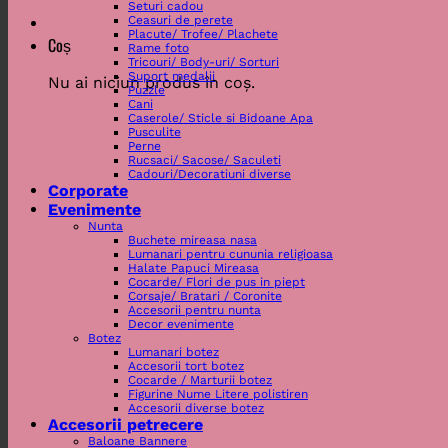
Seturi cadou
Ceasuri de perete
Placute/ Trofee/ Plachete
Coș
Rame foto
Tricouri/ Body-uri/ Sorturi
Suport medalii
Nu ai niciun produs în coș.
Puzzle
Cani
Caserole/ Sticle si Bidoane Apa
Pusculite
Perne
Rucsaci/ Sacose/ Saculeti
Cadouri/Decoratiuni diverse
Corporate
Evenimente
Nunta
Buchete mireasa nasa
Lumanari pentru cununia religioasa
Halate Papuci Mireasa
Cocarde/ Flori de pus in piept
Corsaje/ Bratari / Coronite
Accesorii pentru nunta
Decor evenimente
Botez
Lumanari botez
Accesorii tort botez
Cocarde / Marturii botez
Figurine Nume Litere polistiren
Accesorii diverse botez
Accesorii petrecere
Baloane Bannere