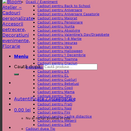
Ocazii / Eveniment
Cadouri pentru Back to School
Cadouri pentru Aniversare
Cadouri pentru Aniversare Casatorie
Cadouri pentru Majorat
Cadouri pentru Pensionare
Cadouri pentru Nunta
Cadouri pentru Absolvire
Cadouri pentru Valentine’s Day/Dragobete
Cadouri pentru 1-8 Martie
Cadouri pentru Iepuras
Cadouri pentru Vara
Cadouri pentru Halloween
Cadouri pentru 1 Decembrie
Meniu
Cadouri pentru Toamna
Cadouri pentru Craciun
Caută după:
Destinatar
Cadouri pentru EA
Cadouri pentru EL
Cadouri pentru Cupluri
Cadouri pentru Bebelusi
Cadouri pentru Copii
Cadouri pentru Mama
Cadouri pentru Tata
Autentificare / Înregistrare
Cadouri pentru Bunici
Cadouri pentru Frati
Cadouri pentru Nasi
0.00
lei
Cadouri pentru Fini
Cadouri pentru Cadre didactice
Nu ai niciun produs în coș.
Cadouri pentru Meserii
Cadouri pentru Sefi
Cadouri dupa Tip