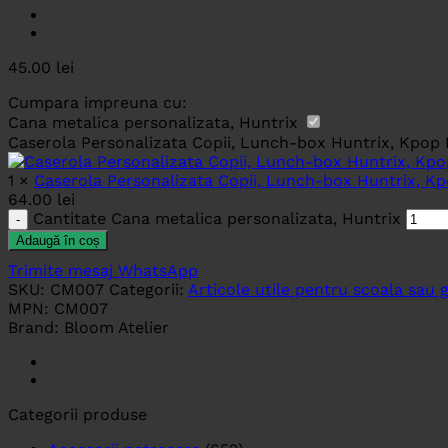
45.00
lei
Cumpara impreuna cu:
Cana metalica personalizata, Huntrix
Caserola Personalizata Copii, Lunch-box Huntrix, Kpo
1
×
Caserola Personalizata Copii, Lunch-box Huntrix, 
64.00
lei
Cantitate Cana metalica personalizata, Huntrix
Adaugă în coș
Trimite mesaj WhatsApp
SKU:
CM007
Categorii:
Articole utile pentru scoala sau g
MPN:
CM007
Brand:
Bloom Atelier
Categorii produse