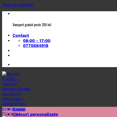
Skip to content
Transport gratuit peste 250 lei!
Contact
08:00 - 17:00
0770684918
Acasa
Cadouri personalizate