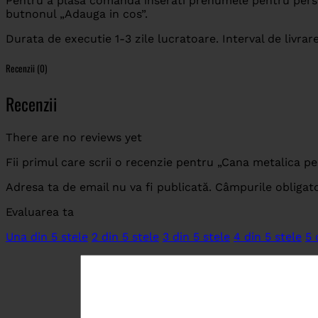
Pentru a plasa comanda inserati prenumele pentru persona
butnonul „Adauga in cos”.
Durata de executie 1-3 zile lucratoare. Interval de livrare
Recenzii (0)
Recenzii
There are no reviews yet
Fii primul care scrii o recenzie pentru „Cana metalica pe
Adresa ta de email nu va fi publicată.
Câmpurile obligat
Evaluarea ta
Una din 5 stele
2 din 5 stele
3 din 5 stele
4 din 5 stele
5 