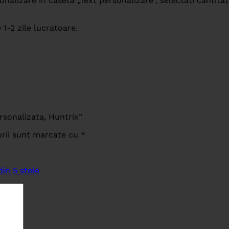
lizare in caseta „Text personalizare”, selectati cantitat
 1-2 zile lucratoare.
rsonalizata, Huntrix”
orii sunt marcate cu
*
din 5 stele