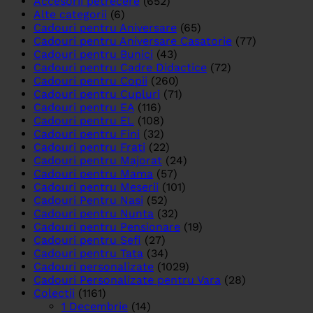
Accesorii petrecere
(652)
Alte categorii
(6)
Cadouri pentru Aniversare
(65)
Cadouri pentru Aniversare Casatorie
(77)
Cadouri pentru Bunici
(43)
Cadouri pentru Cadre Didactice
(72)
Cadouri pentru Copii
(260)
Cadouri pentru Cupluri
(71)
Cadouri pentru EA
(116)
Cadouri pentru EL
(108)
Cadouri pentru Fini
(32)
Cadouri pentru Frati
(22)
Cadouri pentru Majorat
(24)
Cadouri pentru Mama
(57)
Cadouri pentru Meserii
(101)
Cadouri Pentru Nasi
(52)
Cadouri pentru Nunta
(32)
Cadouri pentru Pensionare
(19)
Cadouri pentru Sefi
(27)
Cadouri pentru Tata
(34)
Cadouri personalizate
(1029)
Cadouri Personalizate pentru Vara
(28)
Colectii
(1161)
1 Decembrie
(14)