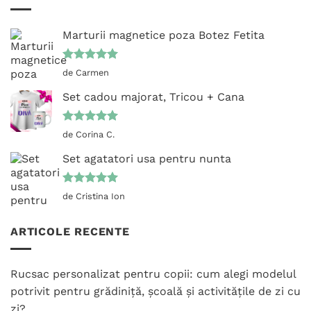
Marturii magnetice poza Botez Fetita
Evaluat la
de Carmen
5
din 5
Set cadou majorat, Tricou + Cana
Evaluat la
de Corina C.
5
din 5
Set agatatori usa pentru nunta
Evaluat la
de Cristina Ion
5
din 5
ARTICOLE RECENTE
Rucsac personalizat pentru copii: cum alegi modelul
potrivit pentru grădiniță, școală și activitățile de zi cu
zi?