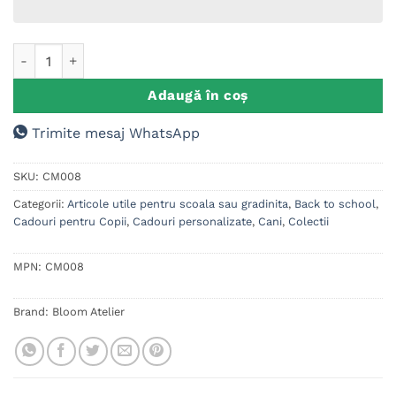
Cantitate Cana metalica personalizata, Kuromi
Adaugă în coș
Trimite mesaj WhatsApp
SKU:
CM008
Categorii:
Articole utile pentru scoala sau gradinita
,
Back to school
,
Cadouri pentru Copii
,
Cadouri personalizate
,
Cani
,
Colectii
MPN:
CM008
Brand:
Bloom Atelier