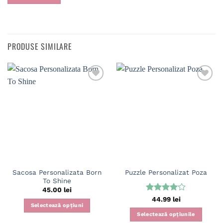
PRODUSE SIMILARE
Sacosa Personalizata Born
Puzzle Personalizat Poza
To Shine
45.00
lei
Evaluat
44.99
lei
Selectează opțiuni
la
4
din
5
Selectează opțiunile