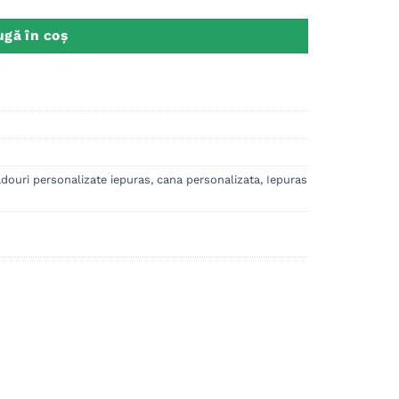
gă în coș
douri personalizate iepuras
,
cana personalizata
,
Iepuras