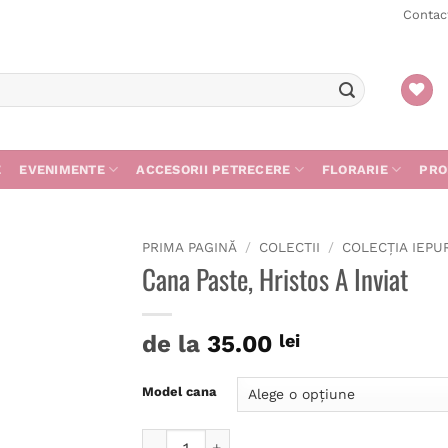
Contac
E
EVENIMENTE
ACCESORII PETRECERE
FLORARIE
PRO
PRIMA PAGINĂ
/
COLECTII
/
COLECȚIA IEPU
Cana Paste, Hristos A Inviat
de la
35.00
lei
Model cana
Cantitate Cana Paste, Hristos A Inviat