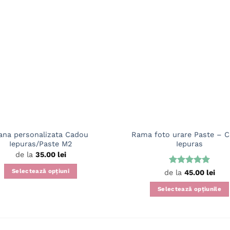
ana personalizata Cadou
Rama foto urare Paste – 
Iepuras/Paste M2
Iepuras
de la
35.00
lei
Evaluat la
Selectează opțiuni
de la
45.00
lei
5
din 5
Acest
Selectează opțiunile
produs
Acest
are
produs
mai
are