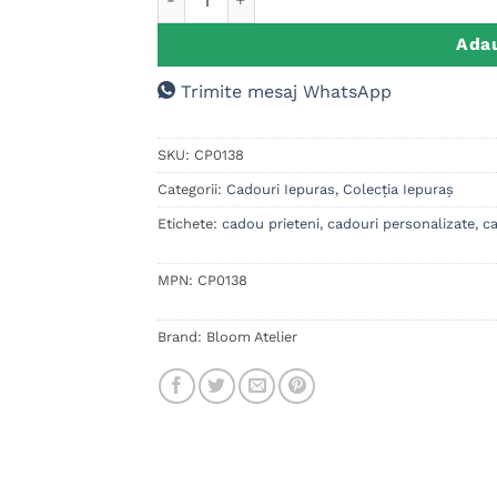
Adau
Trimite mesaj WhatsApp
SKU:
CP0138
Categorii:
Cadouri Iepuras
,
Colecția Iepuraș
Etichete:
cadou prieteni
,
cadouri personalizate
,
ca
MPN:
CP0138
Brand:
Bloom Atelier