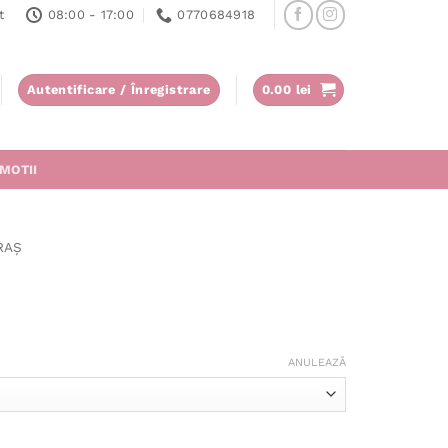
t
08:00 - 17:00
0770684918
Autentificare / Înregistrare
0.00
lei
MOTII
RAȘ
ANULEAZĂ