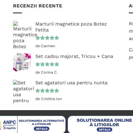
multe
mai
RECENZII RECENTE
A
variații.
multe
Opțiunile
variații.
pot
R
Marturii magnetice poza Botez
Opțiunile
fi
Fetita
m
pot
alese
ac
fi
în
Evaluat la
alese
de Carmen
pagina
C
5
din 5
în
produsului.
Set cadou majorat, Tricou + Cana
p
pagina
produsului.
Evaluat la
de Corina C.
5
din 5
Set agatatori usa pentru nunta
Evaluat la
de Cristina Ion
5
din 5