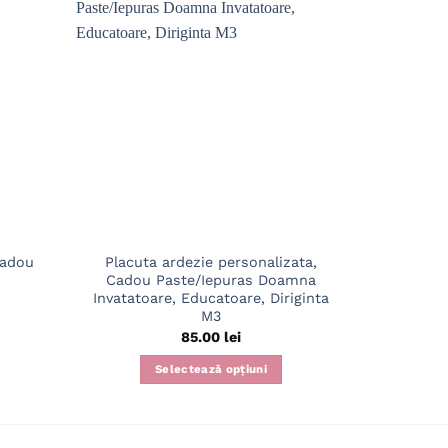
Cadou
Placuta ardezie personalizata,
Placut
Cadou Paste/Iepuras Doamna
Paste
Invatatoare, Educatoare, Diriginta
M3
85.00
lei
Selectează opțiuni