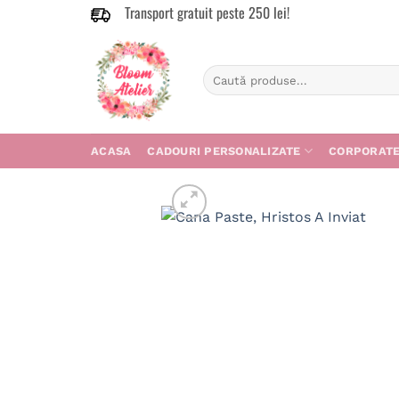
Transport gratuit peste 250 lei!
Skip
to
content
Caută
după:
ACASA
CADOURI PERSONALIZATE
CORPORAT