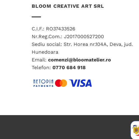
BLOOM CREATIVE ART SRL
C.I.F.: RO37433526
Nr.Reg.Com.: J2017000527200
Sediu social: Str. Horea nr.104A, Deva, jud.
Hunedoara
Email:
comenzi@bloomatelier.ro
Telefon:
0770 684 918