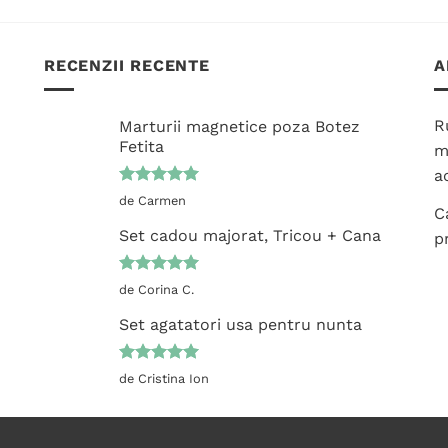
are
mai
multe
RECENZII RECENTE
A
variații.
Opțiunile
pot
R
Marturii magnetice poza Botez
fi
Fetita
m
alese
ac
în
Evaluat la
de Carmen
pagina
C
5
din 5
produsului.
Set cadou majorat, Tricou + Cana
p
Evaluat la
de Corina C.
5
din 5
Set agatatori usa pentru nunta
Evaluat la
de Cristina Ion
5
din 5