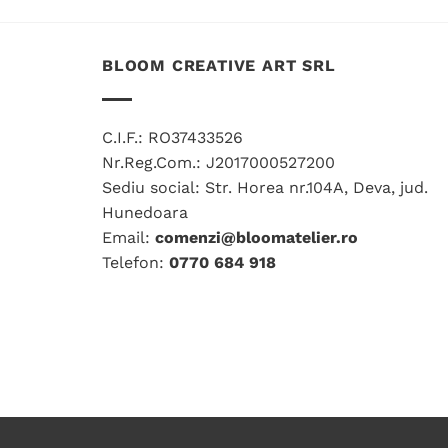
BLOOM CREATIVE ART SRL
C.I.F.: RO37433526
Nr.Reg.Com.: J2017000527200
Sediu social: Str. Horea nr.104A, Deva, jud.
Hunedoara
Email:
comenzi@bloomatelier.ro
Telefon:
0770 684 918