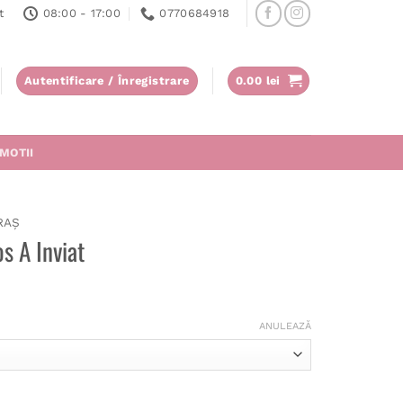
t
08:00 - 17:00
0770684918
Autentificare / Înregistrare
0.00
lei
MOTII
RAȘ
s A Inviat
ANULEAZĂ
 A Inviat