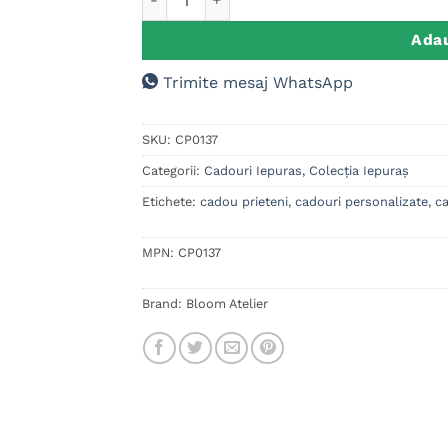
Adau
Trimite mesaj WhatsApp
SKU:
CP0137
Categorii:
Cadouri Iepuras
,
Colecția Iepuraș
Etichete:
cadou prieteni
,
cadouri personalizate
,
ca
MPN:
CP0137
Brand:
Bloom Atelier