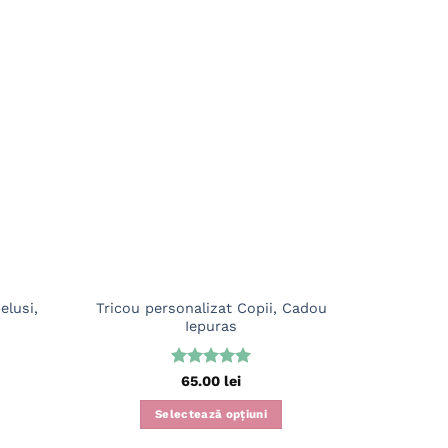
elusi,
Tricou personalizat Copii, Cadou
Pla
Iepuras
Personal
Evaluat la
65.00
lei
5
din 5
S
Selectează opțiuni
Acest