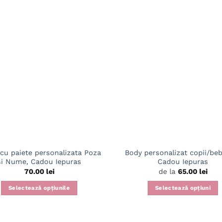
cu paiete personalizata Poza
Body personalizat copii/beb
si Nume, Cadou Iepuras
Cadou Iepuras
70.00
lei
de la
65.00
lei
Selectează opțiunile
Selectează opțiuni
Acest
produs