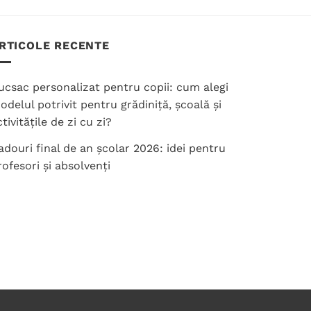
produs
are
mai
RTICOLE RECENTE
multe
variații.
ucsac personalizat pentru copii: cum alegi
Opțiunile
odelul potrivit pentru grădiniță, școală și
pot
tivitățile de zi cu zi?
fi
alese
adouri final de an școlar 2026: idei pentru
în
rofesori și absolvenți
pagina
produsului.