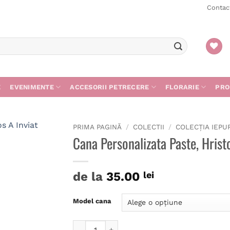
Contac
E
EVENIMENTE
ACCESORII PETRECERE
FLORARIE
PRO
PRIMA PAGINĂ
/
COLECTII
/
COLECȚIA IEPU
Cana Personalizata Paste, Hristo
de la
35.00
lei
Model cana
Cantitate Cana Personalizata Paste, Hristos