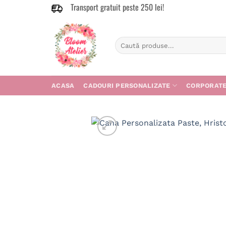
Transport gratuit peste 250 lei!
Skip
to
content
Caută
după:
ACASA
CADOURI PERSONALIZATE
CORPORAT