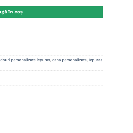
gă în coș
douri personalizate iepuras
,
cana personalizata
,
Iepuras