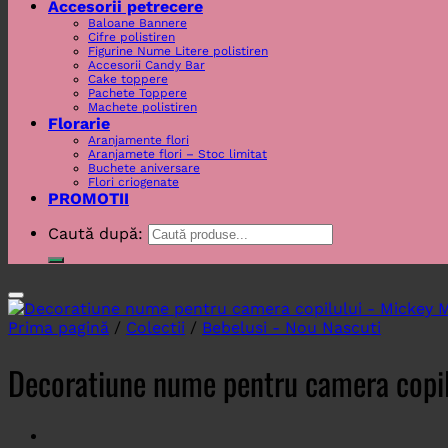
Accesorii petrecere
Baloane Bannere
Cifre polistiren
Figurine Nume Litere polistiren
Accesorii Candy Bar
Cake toppere
Pachete Toppere
Machete polistiren
Florarie
Aranjamente flori
Aranjamete flori – Stoc limitat
Buchete aniversare
Flori criogenate
PROMOTII
Caută după:
Prima pagină
/
Colectii
/
Bebelusi - Nou Nascuti
Decoratiune nume pentru camera copi