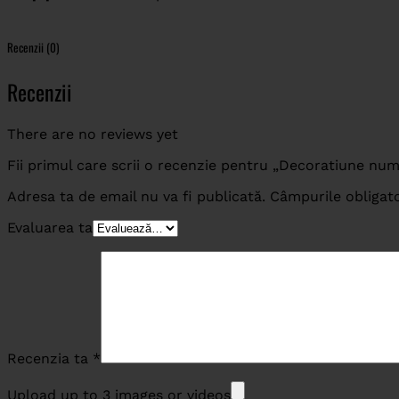
Recenzii (0)
Recenzii
There are no reviews yet
Fii primul care scrii o recenzie pentru „Decoratiune n
Adresa ta de email nu va fi publicată.
Câmpurile obligat
Evaluarea ta
Recenzia ta
*
Upload up to 3 images or videos