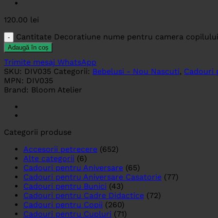
120.00
lei
Cantitate Decoratiune nume pentru camera copilulu
Adaugă în coș
Trimite mesaj WhatsApp
SKU:
DIV035
Categorii:
Bebelusi - Nou Nascuti
,
Cadouri 
MPN:
DIV035
Brand:
Bloom Atelier
Categorii produse
Accesorii petrecere
(652)
Alte categorii
(6)
Cadouri pentru Aniversare
(65)
Cadouri pentru Aniversare Casatorie
(77)
Cadouri pentru Bunici
(43)
Cadouri pentru Cadre Didactice
(72)
Cadouri pentru Copii
(260)
Cadouri pentru Cupluri
(71)