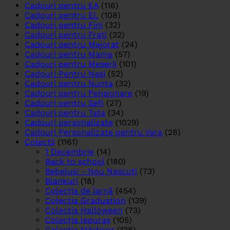
Cadouri pentru EA
(116)
Cadouri pentru EL
(108)
Cadouri pentru Fini
(32)
Cadouri pentru Frati
(22)
Cadouri pentru Majorat
(24)
Cadouri pentru Mama
(57)
Cadouri pentru Meserii
(101)
Cadouri Pentru Nasi
(52)
Cadouri pentru Nunta
(32)
Cadouri pentru Pensionare
(19)
Cadouri pentru Sefi
(27)
Cadouri pentru Tata
(34)
Cadouri personalizate
(1029)
Cadouri Personalizate pentru Vara
(28)
Colectii
(1161)
1 Decembrie
(14)
Back to school
(180)
Bebelusi - Nou Nascuti
(73)
Blankuri
(18)
Colecția de iarnă
(454)
Colectia Graduation
(139)
Colectia Halloween
(73)
Colecția Iepuraș
(105)
Colecția Mărțișor
(128)