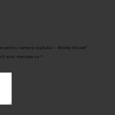
ume pentru camera copilului – Mickey Mouse”
orii sunt marcate cu
*