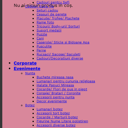
Cadouri pentru Sefi
Nu ai niciun produs în coș.
Cadouri dupa Tip
Seturi cadou
Ceasuri de perete
Placute/ Trofee/ Plachete
Rame foto
Tricouri/ Body-uri/ Sorturi
Suport medalii
Puzzle
Cani
Caserole/ Sticle si Bidoane Apa
Pusculite
Perne
Rucsaci/ Sacose/ Saculeti
Cadouri/Decoratiuni diverse
Corporate
Evenimente
Nunta
Buchete mireasa nasa
Lumanari pentru cununia religioasa
Halate Papuci Mireasa
Cocarde/ Flori de pus in piept
Corsaje/ Bratari / Coronite
Accesorii pentru nunta
Decor evenimente
Botez
Lumanari botez
Accesorii tort botez
Cocarde / Marturii botez
Figurine Nume Litere polistiren
Accesorii diverse botez