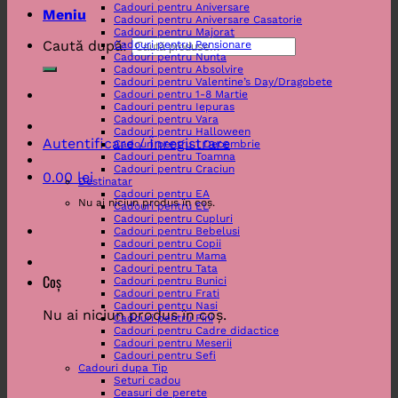
Cadouri pentru Aniversare
Meniu
Cadouri pentru Aniversare Casatorie
Cadouri pentru Majorat
Caută după:
Cadouri pentru Pensionare
Cadouri pentru Nunta
Cadouri pentru Absolvire
Cadouri pentru Valentine’s Day/Dragobete
Cadouri pentru 1-8 Martie
Cadouri pentru Iepuras
Cadouri pentru Vara
Cadouri pentru Halloween
Autentificare / Înregistrare
Cadouri pentru 1 Decembrie
Cadouri pentru Toamna
Cadouri pentru Craciun
0.00
lei
Destinatar
Cadouri pentru EA
Nu ai niciun produs în coș.
Cadouri pentru EL
Cadouri pentru Cupluri
Cadouri pentru Bebelusi
Cadouri pentru Copii
Cadouri pentru Mama
Cadouri pentru Tata
Coș
Cadouri pentru Bunici
Cadouri pentru Frati
Cadouri pentru Nasi
Nu ai niciun produs în coș.
Cadouri pentru Fini
Cadouri pentru Cadre didactice
Cadouri pentru Meserii
Cadouri pentru Sefi
Cadouri dupa Tip
Seturi cadou
Ceasuri de perete