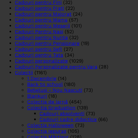
Cadouri pentru Fini
(32)
Cadouri pentru Frati
(22)
Cadouri pentru Majorat
(24)
Cadouri pentru Mama
(57)
Cadouri pentru Meserii
(101)
Cadouri Pentru Nasi
(52)
Cadouri pentru Nunta
(32)
Cadouri pentru Pensionare
(19)
Cadouri pentru Sefi
(27)
Cadouri pentru Tata
(34)
Cadouri personalizate
(1029)
Cadouri Personalizate pentru Vara
(28)
Colectii
(1161)
1 Decembrie
(14)
Back to school
(180)
Bebelusi - Nou Nascuti
(73)
Blankuri
(18)
Colecția de iarnă
(454)
Colectia Graduation
(139)
Cadouri absolventi
(73)
Cadouri cadre didactice
(66)
Colectia Halloween
(73)
Colecția Iepuraș
(105)
Colecția Mărțișor
(128)