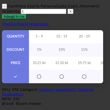
Cantitate Esarfa Personalizata Copii, Absolventi
Gradinita
Adaugă în coș
Trimite mesaj WhatsApp
QUANTITY
5 - 9
10 - 19
20 - 29
30 
DISCOUNT
5%
10%
15%
20
PRICE
33.25
lei
31.50
lei
29.75
lei
28.00
SKU:
E10
Categorii:
Cadouri absolventi
,
Colectia
Graduation
MPN:
E10
Brand:
Bloom Atelier