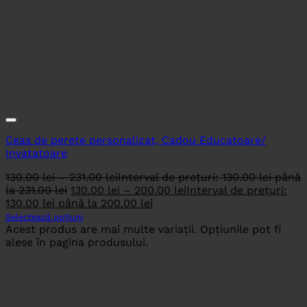
Ceas de perete personalizat, Cadou Educatoare/
Invatatoare
130.00
lei
–
231.00
lei
Interval de prețuri: 130.00 lei până
la 231.00 lei
130.00
lei
–
200.00
lei
Interval de prețuri:
130.00 lei până la 200.00 lei
Selectează opțiuni
Acest produs are mai multe variații. Opțiunile pot fi
alese în pagina produsului.