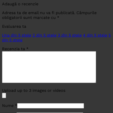
Adaugă o recenzie
Adresa ta de email nu va fi publicată.
Câmpurile
obligatorii sunt marcate cu
*
Evaluarea ta
Una din 5 stele
2 din 5 stele
3 din 5 stele
4 din 5 stele
5
din 5 stele
Recenzia ta
*
Upload up to 3 images or videos
Nume
*