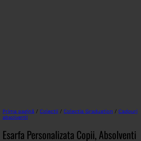
Prima pagină
/
Colectii
/
Colectia Graduation
/
Cadouri
absolventi
Esarfa Personalizata Copii, Absolventi