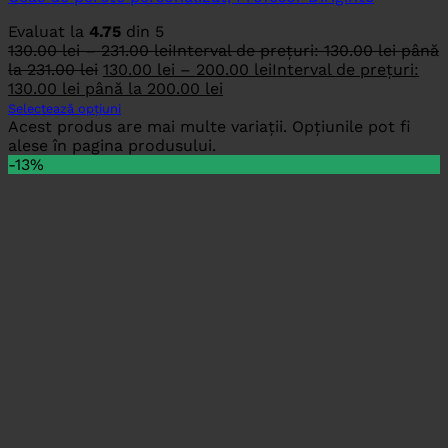
Evaluat la
4.75
din 5
130.00
lei
–
231.00
lei
Interval de prețuri: 130.00 lei până
la 231.00 lei
130.00
lei
–
200.00
lei
Interval de prețuri:
130.00 lei până la 200.00 lei
Selectează opțiuni
Acest produs are mai multe variații. Opțiunile pot fi
alese în pagina produsului.
-13%