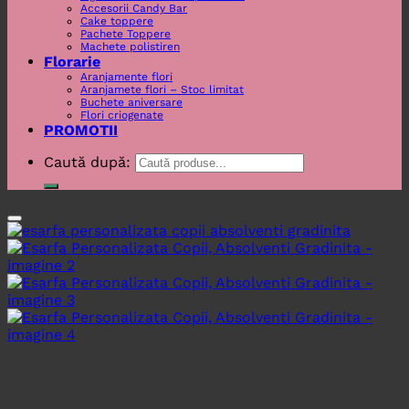
Accesorii Candy Bar
Cake toppere
Pachete Toppere
Machete polistiren
Florarie
Aranjamente flori
Aranjamete flori – Stoc limitat
Buchete aniversare
Flori criogenate
PROMOTII
Caută după: