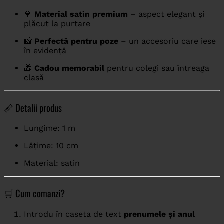
💎
Material satin premium
– aspect elegant și
plăcut la purtare
📸
Perfectă pentru poze
– un accesoriu care iese
în evidență
🎁
Cadou memorabil
pentru colegi sau întreaga
clasă
📏 Detalii produs
Lungime: 1 m
Lățime: 10 cm
Material: satin
🛒 Cum comanzi?
Introdu în caseta de text
prenumele și anul