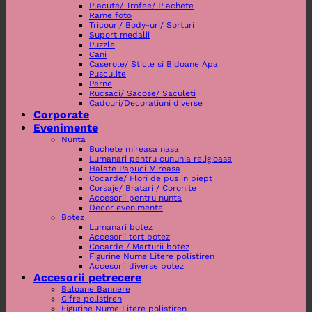
Placute/ Trofee/ Plachete
Rame foto
Tricouri/ Body-uri/ Sorturi
Suport medalii
Puzzle
Cani
Caserole/ Sticle si Bidoane Apa
Pusculite
Perne
Rucsaci/ Sacose/ Saculeti
Cadouri/Decoratiuni diverse
Corporate
Evenimente
Nunta
Buchete mireasa nasa
Lumanari pentru cununia religioasa
Halate Papuci Mireasa
Cocarde/ Flori de pus in piept
Corsaje/ Bratari / Coronite
Accesorii pentru nunta
Decor evenimente
Botez
Lumanari botez
Accesorii tort botez
Cocarde / Marturii botez
Figurine Nume Litere polistiren
Accesorii diverse botez
Accesorii petrecere
Baloane Bannere
Cifre polistiren
Figurine Nume Litere polistiren