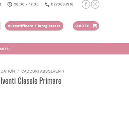
t
08:00 - 17:00
0770684918
Autentificare / Înregistrare
0.00
lei
MOTII
DUATION
/
CADOURI ABSOLVENTI
olventi Clasele Primare