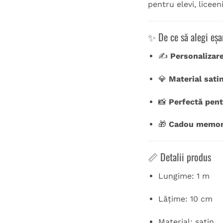
pentru elevi, licee
✨ De ce să alegi eșa
✍️
Personalizare
💎
Material sat
📸
Perfectă pent
🎁
Cadou memor
📏 Detalii produs
Lungime: 1 m
Lățime: 10 cm
Material: satin