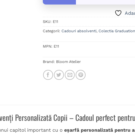
Adau
SKU:
E11
Categorii:
Cadouri absolventi
,
Colectia Graduatio
MPN:
E11
Brand:
Bloom Atelier
enți Personalizată Copii – Cadoul perfect pentru
unui capitol important cu o
eșarfă personalizată pentru 