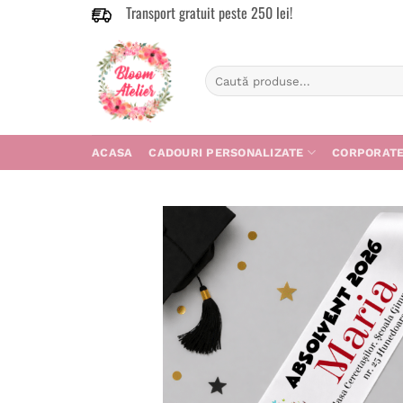
Transport gratuit peste 250 lei!
Skip
to
content
Caută
după:
ACASA
CADOURI PERSONALIZATE
CORPORAT