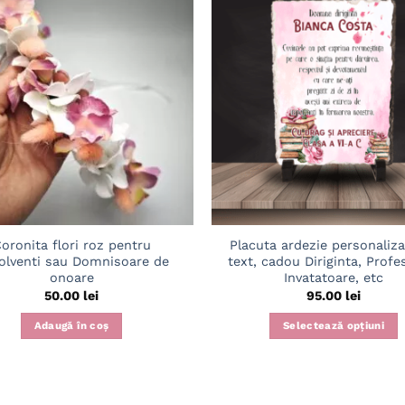
Adaugă
în
wishlist
oronita flori roz pentru
Placuta ardezie personaliz
olventi sau Domnisoare de
text, cadou Diriginta, Profe
onoare
Invatatoare, etc
50.00
lei
95.00
lei
Adaugă în coș
Selectează opțiuni
Acest
produs
are