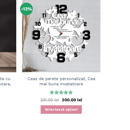
-13%
Adaugă
Adaugă
în
în
wishlist
wishlist
ata cu
Ceas de perete personalizat, Cea
Placuta 
soara,
mai buna Invatatoare
Evaluat la
Prețul
Prețul
231.00
lei
200.00
lei
inițial
curent
5
din 5
a
este:
Selectează opțiuni
fost:
200.00 lei.
231.00 lei.