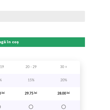
venti Clasele Primare
gă în coș
 19
20 - 29
30 +
%
15%
20%
0
lei
29.75
lei
28.00
lei