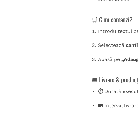
🛒 Cum comanzi?
Introdu textul p
Selectează
canti
Apasă pe
„Adaug
🚚 Livrare & producț
⏱️ Durată execu
🚚 Interval livrar