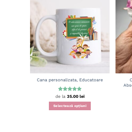
Adaugă
în
wishlist
C
Cana personalizata, Educatoare
Abs
Evaluat la
de la
35.00
lei
5
din 5
Selectează opțiuni
Acest
produs
are