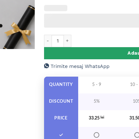
Cantitate Esarfa Personalizata Copii, Absol
Adau
Trimite mesaj WhatsApp
QUANTITY
5 - 9
10 -
DISCOUNT
5%
10
PRICE
33.25
lei
31.5