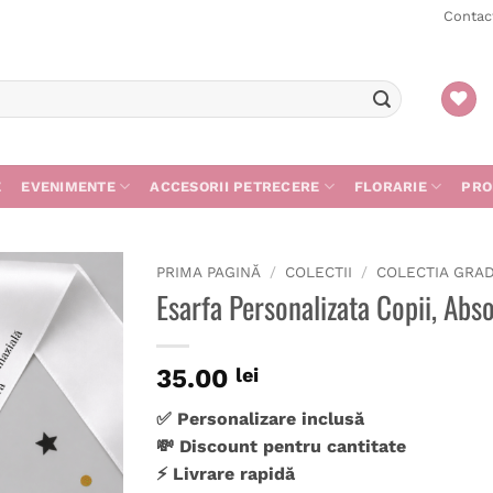
Contac
E
EVENIMENTE
ACCESORII PETRECERE
FLORARIE
PRO
PRIMA PAGINĂ
/
COLECTII
/
COLECTIA GRA
Esarfa Personalizata Copii, Abs
Adaugă
în
wishlist
35.00
lei
✅ Personalizare inclusă
💸 Discount pentru cantitate
⚡ Livrare rapidă