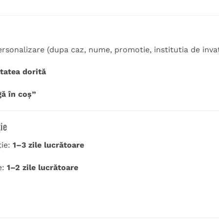
ersonalizare (dupa caz, nume, promotie, institutia de inv
tatea dorită
ă în coș”
ie
ție:
1–3 zile lucrătoare
e:
1–2 zile lucrătoare