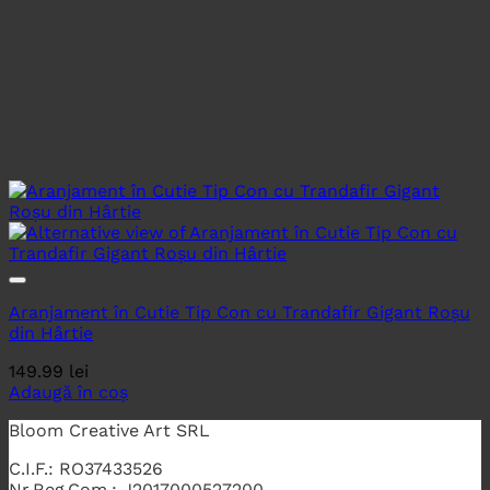
Aranjament în Cutie Tip Con cu Trandafir Gigant Roșu
din Hârtie
149.99
lei
Adaugă în coș
Bloom Creative Art SRL
C.I.F.: RO37433526
Nr.Reg.Com.: J2017000527200