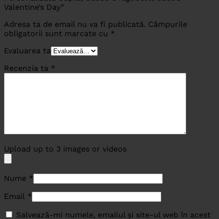
Valentine’s Day”
Adresa ta de email nu va fi publicată.
Câmpurile
obligatorii sunt marcate cu
*
Evaluarea ta
Recenzia ta
*
Upload up to 3 images or videos
Nume
*
Email
*
Salvează-mi numele, emailul și site-ul web în acest