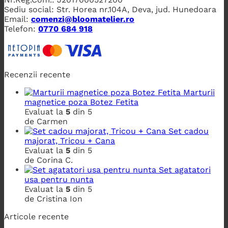
Sediu social: Str. Horea nr.104A, Deva, jud. Hunedoara
Email:
comenzi@bloomatelier.ro
Telefon:
0770 684 918
Recenzii recente
Marturii
magnetice poza Botez Fetita
Evaluat la
5
din 5
de Carmen
Set cadou
majorat, Tricou + Cana
Evaluat la
5
din 5
de Corina C.
Set agatatori
usa pentru nunta
Evaluat la
5
din 5
de Cristina Ion
Articole recente