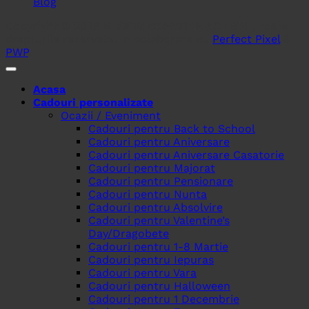
Blog
Copyright © 2026
BLOOM CREATIVE ART SRL
, toate
drepturile rezervate. In colaborare cu
Perfect Pixel
&
PWP
.
Acasa
Cadouri personalizate
Ocazii / Eveniment
Cadouri pentru Back to School
Cadouri pentru Aniversare
Cadouri pentru Aniversare Casatorie
Cadouri pentru Majorat
Cadouri pentru Pensionare
Cadouri pentru Nunta
Cadouri pentru Absolvire
Cadouri pentru Valentine’s
Day/Dragobete
Cadouri pentru 1-8 Martie
Cadouri pentru Iepuras
Cadouri pentru Vara
Cadouri pentru Halloween
Cadouri pentru 1 Decembrie