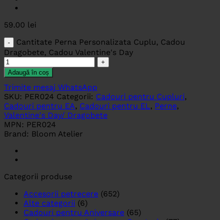
59.00
lei
Cantitate Perna Personalizata Cuplu, Cadou
Dragobete, Cadou Valentine's Day
Adaugă în coș
Trimite mesaj WhatsApp
SKU:
PER024
Categorii:
Cadouri pentru Cupluri
,
Cadouri pentru EA
,
Cadouri pentru EL
,
Perne
,
Valentine's Day/ Dragobete
MPN:
PER024
Brand:
Bloom Atelier
Categorii produse
Accesorii petrecere
(652)
Alte categorii
(6)
Cadouri pentru Aniversare
(65)