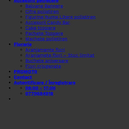
Accesorii petrecere
Baloane Bannere
Cifre polistiren
Figurine Nume Litere polistiren
Accesorii Candy Bar
Cake toppere
Pachete Toppere
Machete polistiren
Florarie
Aranjamente flori
Aranjamete flori – Stoc limitat
Buchete aniversare
Flori criogenate
PROMOTII
Contact
Autentificare / Înregistrare
08:00 - 17:00
0770684918