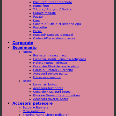
Placute/ Trofee/ Plachete
Rame foto
Tricouri/ Body-uri/ Sorturi
Suport medalii
Puzzle
Cani
Caserole/ Sticle si Bidoane Apa
Pusculite
Perne
Rucsaci/ Sacose/ Saculeti
Cadouri/Decoratiuni diverse
Corporate
Evenimente
Nunta
Buchete mireasa nasa
Lumanari pentru cununia religioasa
Halate Papuci Mireasa
Cocarde/ Flori de pus in piept
Corsaje/ Bratari / Coronite
Accesorii pentru nunta
Decor evenimente
Botez
Lumanari botez
Accesorii tort botez
Cocarde / Marturii botez
Figurine Nume Litere polistiren
Accesorii diverse botez
Accesorii petrecere
Baloane Bannere
Cifre polistiren
Figurine Nume Litere polistiren