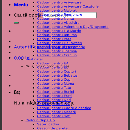
Cadouri pentru Aniversare
Meniu
Cadouri pentru Aniversare Casatorie
Cadouri pentru Majorat
Caută după:
Cadouri pentru Pensionare
Cadouri pentru Nunta
Cadouri pentru Absolvire
Cadouri pentru Valentine’s Day/Dragobete
Cadouri pentru 1-8 Martie
Cadouri pentru Iepuras
Cadouri pentru Vara
Cadouri pentru Halloween
Autentificare / Înregistrare
Cadouri pentru 1 Decembrie
Cadouri pentru Toamna
Cadouri pentru Craciun
0.00
lei
Destinatar
Cadouri pentru EA
Nu ai niciun produs în coș.
Cadouri pentru EL
Cadouri pentru Cupluri
Cadouri pentru Bebelusi
Cadouri pentru Copii
Cadouri pentru Mama
Cadouri pentru Tata
Coș
Cadouri pentru Bunici
Cadouri pentru Frati
Cadouri pentru Nasi
Nu ai niciun produs în coș.
Cadouri pentru Fini
Cadouri pentru Cadre didactice
Cadouri pentru Meserii
Cadouri pentru Sefi
Cadouri dupa Tip
Seturi cadou
Ceasuri de perete