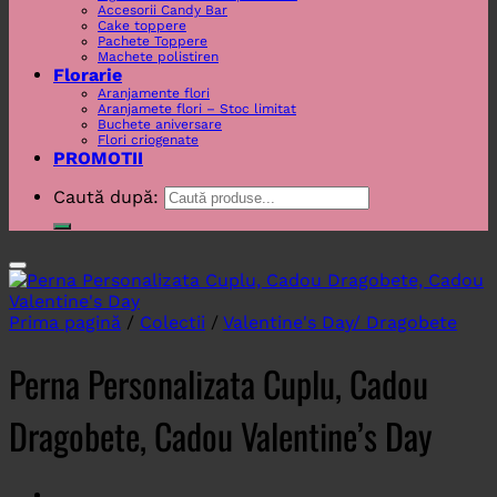
Accesorii Candy Bar
Cake toppere
Pachete Toppere
Machete polistiren
Florarie
Aranjamente flori
Aranjamete flori – Stoc limitat
Buchete aniversare
Flori criogenate
PROMOTII
Caută după:
Prima pagină
/
Colectii
/
Valentine's Day/ Dragobete
Perna Personalizata Cuplu, Cadou
Dragobete, Cadou Valentine’s Day