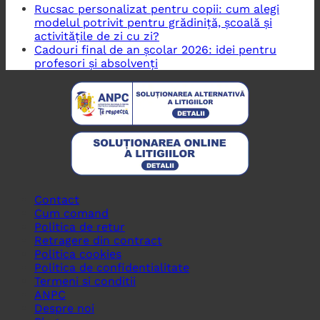
Rucsac personalizat pentru copii: cum alegi
modelul potrivit pentru grădiniță, școală și
activitățile de zi cu zi?
Cadouri final de an școlar 2026: idei pentru
profesori și absolvenți
Contact
Cum comand
Politica de retur
Retragere din contract
Politica cookies
Politica de confidentialitate
Termeni si conditii
ANPC
Despre noi