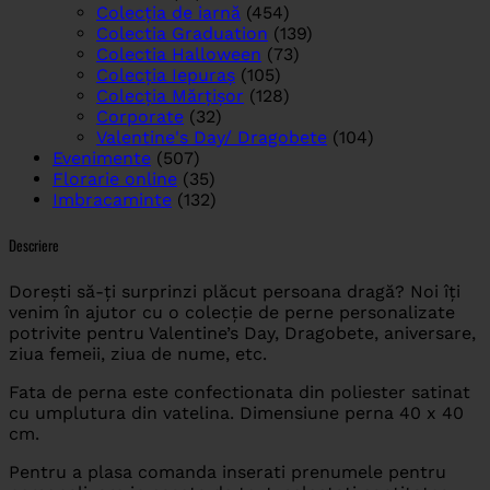
Colecția de iarnă
(454)
Colectia Graduation
(139)
Colectia Halloween
(73)
Colecția Iepuraș
(105)
Colecția Mărțișor
(128)
Corporate
(32)
Valentine's Day/ Dragobete
(104)
Evenimente
(507)
Florarie online
(35)
Imbracaminte
(132)
Descriere
Dorești să-ți surprinzi plăcut persoana dragă? Noi îți
venim în ajutor cu o colecție de perne personalizate
potrivite pentru Valentine’s Day, Dragobete, aniversare,
ziua femeii, ziua de nume, etc.
Fata de perna este confectionata din poliester satinat
cu umplutura din vatelina. Dimensiune perna 40 x 40
cm.
Pentru a plasa comanda inserati prenumele pentru