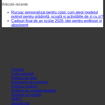
Articole recente
Rucsac personalizat pentru copii: cum alegi modelul
potrivit pentru grădiniță, școală și activitățile de zi cu zi?
Cadouri final de an școlar 2026: idei pentru profesori și
absolvenți
Contact
Cum comand
Politica de retur
Retragere din contract
Politica cookies
Politica de confidentialitate
Termeni si conditii
ANPC
Despre noi