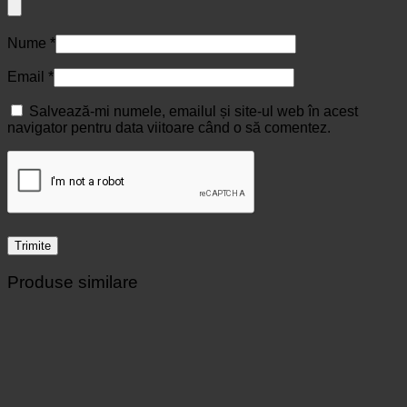
Nume
*
Email
*
Salvează-mi numele, emailul și site-ul web în acest
navigator pentru data viitoare când o să comentez.
Produse similare