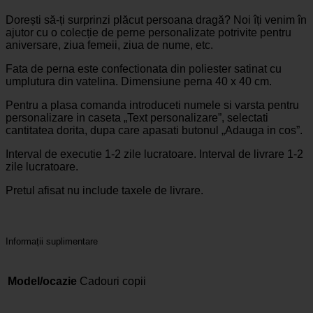
Dorești să-ți surprinzi plăcut persoana dragă? Noi îți venim în
ajutor cu o colecție de perne personalizate potrivite pentru
aniversare, ziua femeii, ziua de nume, etc.
Fata de perna este confectionata din poliester satinat cu
umplutura din vatelina. Dimensiune perna 40 x 40 cm.
Pentru a plasa comanda introduceti numele si varsta pentru
personalizare in caseta „Text personalizare”, selectati
cantitatea dorita, dupa care apasati butonul „Adauga in cos”.
Interval de executie 1-2 zile lucratoare. Interval de livrare 1-2
zile lucratoare.
Pretul afisat nu include taxele de livrare.
Informații suplimentare
Model/ocazie
Cadouri copii