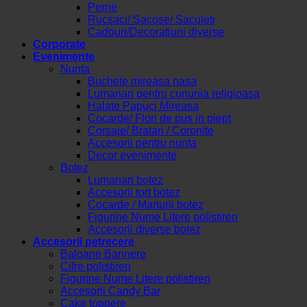
Perne
Rucsaci/ Sacose/ Saculeti
Cadouri/Decoratiuni diverse
Corporate
Evenimente
Nunta
Buchete mireasa nasa
Lumanari pentru cununia religioasa
Halate Papuci Mireasa
Cocarde/ Flori de pus in piept
Corsaje/ Bratari / Coronite
Accesorii pentru nunta
Decor evenimente
Botez
Lumanari botez
Accesorii tort botez
Cocarde / Marturii botez
Figurine Nume Litere polistiren
Accesorii diverse botez
Accesorii petrecere
Baloane Bannere
Cifre polistiren
Figurine Nume Litere polistiren
Accesorii Candy Bar
Cake toppere