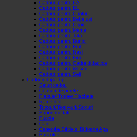
Cadouri pentru EA
Cadouri pentru EL
Cadouri pentru Cupluri
Cadouri pentru Bebelusi
Cadouri pentru Copii
Cadouri pentru Mama
Cadouri pentru Tata
Cadouri pentru Bunici
Cadouri pentru Frati
Cadouri pentru Nasi
Cadouri pentru Fini
Cadouri pentru Cadre didactice
Cadouri pentru Meserii
Cadouri pentru Sefi
Cadouri dupa Tip
Seturi cadou
Ceasuri de perete
Placute/ Trofee/ Plachete
Rame foto
Tricouri/ Body-uri/ Sorturi
Suport medalii
Puzzle
Cani
Caserole/ Sticle si Bidoane Apa
Pusculite