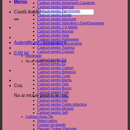
Meniu
Cadouri pentru Aniversare Casatorie
Cadouri pentru Majorat
Cadouri pentru Pensionare
Caută după:
Cadouri pentru Nunta
Cadouri pentru Absolvire
Cadouri pentru Valentine’s Day/Dragobete
Cadouri pentru 1-8 Martie
Cadouri pentru Iepuras
Cadouri pentru Vara
Cadouri pentru Halloween
Autentificare / Înregistrare
Cadouri pentru 1 Decembrie
Cadouri pentru Toamna
Cadouri pentru Craciun
0.00
lei
Destinatar
Cadouri pentru EA
Nu ai niciun produs în coș.
Cadouri pentru EL
Cadouri pentru Cupluri
Cadouri pentru Bebelusi
Cadouri pentru Copii
Cadouri pentru Mama
Cadouri pentru Tata
Coș
Cadouri pentru Bunici
Cadouri pentru Frati
Nu ai niciun produs în coș.
Cadouri pentru Nasi
Cadouri pentru Fini
Cadouri pentru Cadre didactice
Cadouri pentru Meserii
Cadouri pentru Sefi
Cadouri dupa Tip
Seturi cadou
Ceasuri de perete
Placute/ Trofee/ Plachete