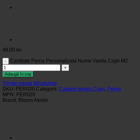
49.00
lei
Cantitate Perna Personalizata Nume Varsta Copii M2
Adaugă în coș
Trimite mesaj WhatsApp
SKU:
PER020
Categorii:
Cadouri pentru Copii
,
Perne
MPN:
PER020
Brand:
Bloom Atelier