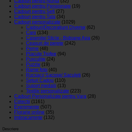
Cadouri pentru Nunta
(32)
Cadouri pentru Pensionare
(19)
Cadouri pentru Sefi
(27)
Cadouri pentru Tata
(34)
Cadouri personalizate
(1029)
Cadouri/Decoratiuni Diverse
(62)
Cani
(134)
Caserole/ Sticle - Bidoane Apa
(26)
Ceasuri de perete
(242)
Perne
(48)
Placute Trofee
(94)
Pusculite
(24)
Puzzle
(19)
Rame foto
(40)
Rucsaci/ Sacose/ Saculeti
(26)
Seturi Cadou
(110)
Suport medalii
(13)
Textile personalizate
(223)
Cadouri Personalizate pentru Vara
(28)
Colectii
(1161)
Evenimente
(507)
Florarie online
(35)
Imbracaminte
(132)
Descriere