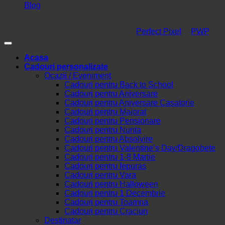
Blog
Copyright © 2026
BLOOM CREATIVE ART SRL
, toate
drepturile rezervate. In colaborare cu
Perfect Pixel
&
PWP
.
Acasa
Cadouri personalizate
Ocazii / Eveniment
Cadouri pentru Back to School
Cadouri pentru Aniversare
Cadouri pentru Aniversare Casatorie
Cadouri pentru Majorat
Cadouri pentru Pensionare
Cadouri pentru Nunta
Cadouri pentru Absolvire
Cadouri pentru Valentine’s Day/Dragobete
Cadouri pentru 1-8 Martie
Cadouri pentru Iepuras
Cadouri pentru Vara
Cadouri pentru Halloween
Cadouri pentru 1 Decembrie
Cadouri pentru Toamna
Cadouri pentru Craciun
Destinatar