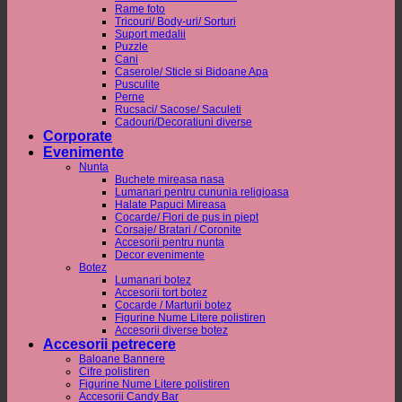
Rame foto
Tricouri/ Body-uri/ Sorturi
Suport medalii
Puzzle
Cani
Caserole/ Sticle si Bidoane Apa
Pusculite
Perne
Rucsaci/ Sacose/ Saculeti
Cadouri/Decoratiuni diverse
Corporate
Evenimente
Nunta
Buchete mireasa nasa
Lumanari pentru cununia religioasa
Halate Papuci Mireasa
Cocarde/ Flori de pus in piept
Corsaje/ Bratari / Coronite
Accesorii pentru nunta
Decor evenimente
Botez
Lumanari botez
Accesorii tort botez
Cocarde / Marturii botez
Figurine Nume Litere polistiren
Accesorii diverse botez
Accesorii petrecere
Baloane Bannere
Cifre polistiren
Figurine Nume Litere polistiren
Accesorii Candy Bar