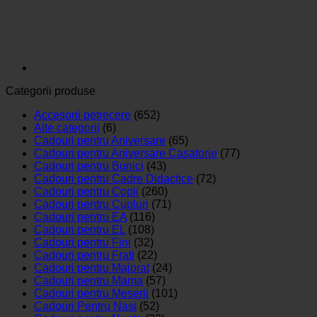
Categorii produse
Accesorii petrecere
(652)
Alte categorii
(6)
Cadouri pentru Aniversare
(65)
Cadouri pentru Aniversare Casatorie
(77)
Cadouri pentru Bunici
(43)
Cadouri pentru Cadre Didactice
(72)
Cadouri pentru Copii
(260)
Cadouri pentru Cupluri
(71)
Cadouri pentru EA
(116)
Cadouri pentru EL
(108)
Cadouri pentru Fini
(32)
Cadouri pentru Frati
(22)
Cadouri pentru Majorat
(24)
Cadouri pentru Mama
(57)
Cadouri pentru Meserii
(101)
Cadouri Pentru Nasi
(52)