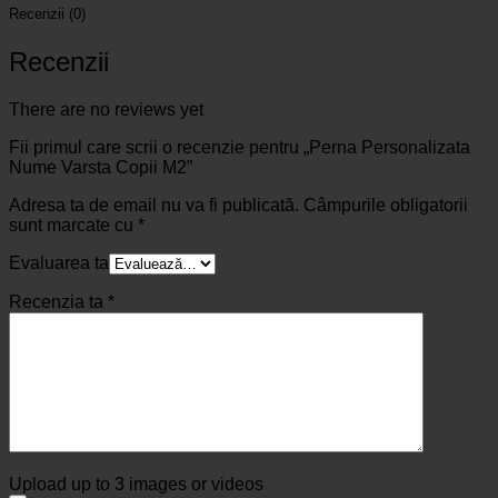
Recenzii (0)
Recenzii
There are no reviews yet
Fii primul care scrii o recenzie pentru „Perna Personalizata
Nume Varsta Copii M2”
Adresa ta de email nu va fi publicată.
Câmpurile obligatorii
sunt marcate cu
*
Evaluarea ta
Recenzia ta
*
Upload up to 3 images or videos