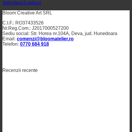
Selectează opțiuni
Bloom Creative Art SRL
C.I.F.: RO37433526
Nr.Reg.Com.: J2017000527200
Sediu social: Str. Horea nr.104A, Deva, jud. Hunedoara
Email:
comenzi@bloomatelier.ro
Telefon:
0770 684 918
Recenzii recente