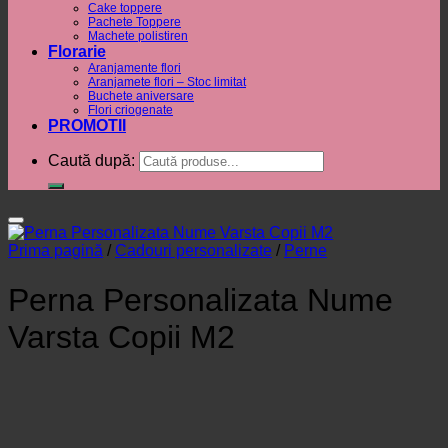
Cake toppere
Pachete Toppere
Machete polistiren
Florarie
Aranjamente flori
Aranjamete flori – Stoc limitat
Buchete aniversare
Flori criogenate
PROMOTII
Caută după:
Prima pagină
/
Cadouri personalizate
/
Perne
Perna Personalizata Nume
Varsta Copii M2